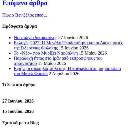
Επόμενο άρθρο
Πως ο Βενιζέλος έπεσ...
Πρόσφατα άρθρα
Νοσταλγία δικαιοσύνης
27 Ιουνίου 2026
Εκλογές 2027: Η Μεγάλη Ψευδαίσθηση και οι Διαχειριστές
της Σιδερένιας Φυλακής
15 Ιουνίου 2026
Το «Νέο» που Μυρίζει Ναφθαλίνη
15 Μαΐου 2026
Παραδοχή ήττας στο Ιράν από εκπροσώπους του
ατλαντισμού
15 Μαΐου 2026
Ειρήνη ή σιωπηλός πόλεμος; Η κοινωνία στο μικροσκόπιο
του Μισέλ Φουκώ
2 Απριλίου 2026
Τελευταίο άρθρο
27 Ιουνίου, 2026
15 Ιουνίου, 2026
Σχετικά με το Blog