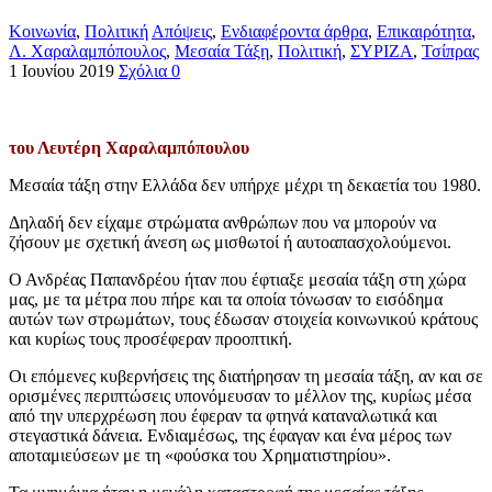
Κοινωνία
,
Πολιτική
Απόψεις
,
Ενδιαφέροντα άρθρα
,
Επικαιρότητα
,
Λ. Χαραλαμπόπουλος
,
Μεσαία Τάξη
,
Πολιτική
,
ΣΥΡΙΖΑ
,
Τσίπρας
1 Ιουνίου 2019
Σχόλια 0
του Λευτέρη Χαραλαμπόπουλου
Μεσαία τάξη στην Ελλάδα δεν υπήρχε μέχρι τη δεκαετία του 1980.
Δηλαδή δεν είχαμε στρώματα ανθρώπων που να μπορούν να
ζήσουν με σχετική άνεση ως μισθωτοί ή αυτοαπασχολούμενοι.
Ο Ανδρέας Παπανδρέου ήταν που έφτιαξε μεσαία τάξη στη χώρα
μας, με τα μέτρα που πήρε και τα οποία τόνωσαν το εισόδημα
αυτών των στρωμάτων, τους έδωσαν στοιχεία κοινωνικού κράτους
και κυρίως τους προσέφεραν προοπτική.
Οι επόμενες κυβερνήσεις της διατήρησαν τη μεσαία τάξη, αν και σε
ορισμένες περιπτώσεις υπονόμευσαν το μέλλον της, κυρίως μέσα
από την υπερχρέωση που έφεραν τα φτηνά καταναλωτικά και
στεγαστικά δάνεια. Ενδιαμέσως, της έφαγαν και ένα μέρος των
αποταμιεύσεων με τη «φούσκα του Χρηματιστηρίου».