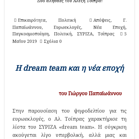
Δυο αλήθειες του Αλέξη Τσίπρα!
Επικαιρότητα
,
Πολιτική
Απόψεις
,
Γ.
Παπαϊωάννου
,
Ευρωεκλογές
,
Νέα Εποχή
,
Παγκοσμιοποίηση
,
Πολιτική
,
ΣΥΡΙΖΑ
,
Τσίπρας
5
Μαΐου 2019
Σχόλια 0
Η dream team και η νέα εποχή
του Γιώργου Παπαϊωάννου
Σ
την παρουσίαση του ψηφοδελτίου για τις
ευρωεκλογές, ο Αλ. Τσίπρας χαρακτήρισε τη
λίστα του ΣΥΡΙΖΑ «dream team». Η σύγκριση
ακούγεται λίγο υπερβολική, αλλά μιας και