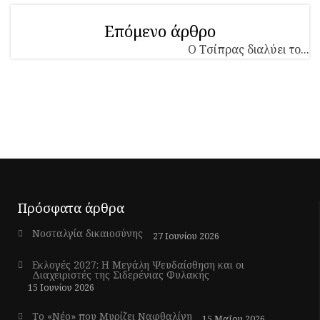
Επόμενο άρθρο
Ο Τσίπρας διαλύει το...
Πρόσφατα άρθρα
Νοσταλγία δικαιοσύνης
27 Ιουνίου 2026
Εκλογές 2027: Η Μεγάλη Ψευδαίσθηση και οι
Διαχειριστές της Σιδερένιας Φυλακής
15 Ιουνίου 2026
Το «Νέο» που Μυρίζει Ναφθαλίνη
15 Μαΐου 2026