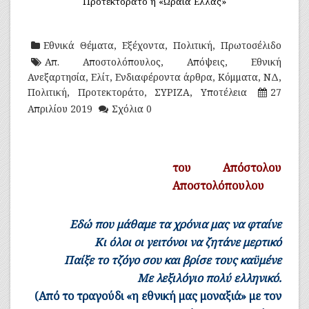
Προτεκτοράτο η «Ωραία Ελλάς»
Εθνικά Θέματα
,
Εξέχοντα
,
Πολιτική
,
Πρωτοσέλιδο
Απ. Αποστολόπουλος
,
Απόψεις
,
Εθνική
Ανεξαρτησία
,
Ελίτ
,
Ενδιαφέροντα άρθρα
,
Κόμματα
,
ΝΔ
,
Πολιτική
,
Προτεκτοράτο
,
ΣΥΡΙΖΑ
,
Υποτέλεια
27
Απριλίου 2019
Σχόλια 0
του Απόστολου
Αποστολόπουλου
Εδώ που μάθαμε τα χρόνια μας να φταίνε
Κι όλοι οι γειτόνοι να ζητάνε μερτικό
Παίξε το τζόγο σου και βρίσε τους καϋμένε
Με λεξιλόγιο πολύ ελληνικό.
(Από το τραγούδι «η εθνική μας μοναξιά» με τον