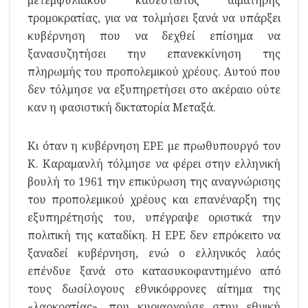
μετεμφυλιακού καθεστώτος αιματηρής
τρομοκρατίας, για να τολμήσει ξανά να υπάρξει
κυβέρνηση που να δεχθεί επίσημα να
ξανασυζητήσει την επανεκκίνηση της
πληρωμής του προπολεμικού χρέους. Αυτού που
δεν τόλμησε να εξυπηρετήσει στο ακέραιο ούτε
καν η φασιστική δικτατορία Μεταξά.
Κι όταν η κυβέρνηση ΕΡΕ με πρωθυπουργό τον
Κ. Καραμανλή τόλμησε να φέρει στην ελληνική
βουλή το 1961 την επικύρωση της αναγνώρισης
του προπολεμικού χρέους και επανέναρξη της
εξυπηρέτησής του, υπέγραψε οριστικά την
πολιτική της καταδίκη. Η ΕΡΕ δεν επρόκειτο να
ξαναδεί κυβέρνηση, ενώ ο ελληνικός λαός
επένδυε ξανά στο κατασυκοφαντημένο από
τους δωσίλογους εθνικόφρονες αίτημα της
«λαοκρατίας», που κυριαρχούσε στην εθνική