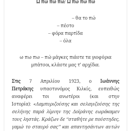
Ω πώ πώ πώ
/
Ω πω πω πώ
– θα το πώ
– πέστο
– φόρα παρτίδα
– όλα
ω πω πω – πώ μάγκες πιάστε τα γιοφύρια
μπάτσοι, κλάστε μας τ’ αρχίδια.
Στις
7 Απριλίου 1923, ο
Ιωάννης
Πετράκης
υπαστυνόμος Κιλκίς, ευπειθώς
αναφέρει τσι ανωτέροι (και στην
Ιστορία):
«Λαμπυριζούσης και σελαγιζούσης της
σελήνης παρά λίμνην της Δοϊράνης εωράκαμεν
τους ληστάς. Κράζων δε ‘‘σταθήτε ρε πούστηδες,
γαμώ το σταυρό σας’’ και απαντησάντων αυτών