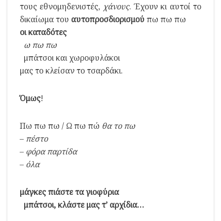
τους εθνομηδενιστές,
χάνους
. Έχουν κι αυτοί το
δικαίωμα του
αυτοπροσδιορισμού
πω πω πω
οι καταδότες
ω πω πω
μπάτσοι και χωροφυλάκοι
μας το κλείσαν το τσαρδάκι.
Όμως
!
Πω πω πω / Ω πω πώ
θα το πω
–
πέστο
–
φόρα
παρτίδα
–
όλα
μάγκες πιάστε τα γιοφύρια
μπάτσοι, κλάστε μας τ’ αρχίδια…