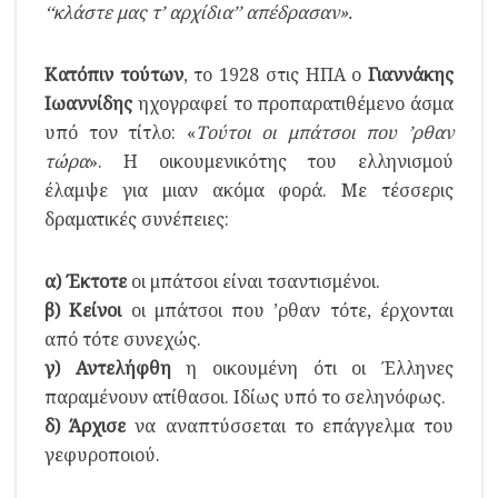
‘‘κλάστε μας τ’ αρχίδια’’ απέδρασαν».
Κατόπιν τούτων
, το 1928 στις ΗΠΑ ο
Γιαννάκης
Ιωαννίδης
ηχογραφεί το προπαρατιθέμενο άσμα
υπό τον τίτλο: «
Τούτοι οι μπάτσοι που ’ρθαν
τώρα
». Η οικουμενικότης του ελληνισμού
έλαμψε για μιαν ακόμα φορά. Με τέσσερις
δραματικές συνέπειες:
α) Έκτοτε
οι μπάτσοι είναι τσαντισμένοι.
β) Κείνοι
οι μπάτσοι που ’ρθαν τότε, έρχονται
από τότε συνεχώς.
γ) Αντελήφθη
η οικουμένη ότι οι Έλληνες
παραμένουν ατίθασοι. Ιδίως υπό το σεληνόφως.
δ) Άρχισε
να αναπτύσσεται το επάγγελμα του
γεφυροποιού.