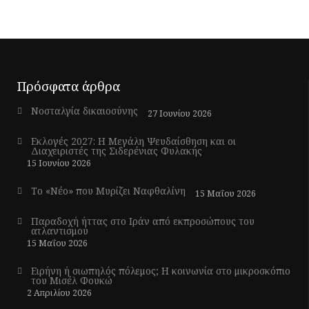
Πρόσφατα άρθρα
Νοσταλγία δικαιοσύνης
27 Ιουνίου 2026
Εκλογές 2027: Η Μεγάλη Ψευδαίσθηση και οι
Διαχειριστές της Σιδερένιας Φυλακής
15 Ιουνίου 2026
Το «Νέο» που Μυρίζει Ναφθαλίνη
15 Μαΐου 2026
Παραδοχή ήττας στο Ιράν από εκπροσώπους του
ατλαντισμού
15 Μαΐου 2026
Ειρήνη ή σιωπηλός πόλεμος; Η κοινωνία στο μικροσκόπιο
του Μισέλ Φουκώ
2 Απριλίου 2026