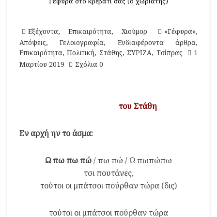
Γέφυρα στο κρεβάτι σας (ο χωριάτης)
Εξέχοντα
,
Επικαιρότητα
,
Χιούμορ
«Γέφυρα»
,
Απόψεις
,
Γελοιογραφία
,
Ενδιαφέροντα άρθρα
,
Επικαιρότητα
,
Πολιτική
,
Στάθης
,
ΣΥΡΙΖΑ
,
Τσίπρας
1
Μαρτίου 2019
Σχόλια 0
του Στάθη
Εν αρχή ην το άσμα:
Ω πω πω πώ
/ πω πώ / Ω πωπώπω
τσι πουτάνες,
τούτοι οι μπάτσοι πούρθαν τώρα (δις)
τούτοι οι μπάτσοι πούρθαν τώρα