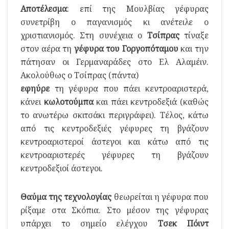
Αποτέλεσμα
: επί της Μουλβίας γέφυρας
συνετρίβη ο παγανισμός κι ανέτειλε ο
χριστιανισμός. Στη συνέχεια ο
Τσίπρας
τίναξε
στον αέρα τη
γέφυρα του Γοργοπόταμου
και την
πάτησαν οι Γερμαναράδες στο Ελ Αλαμέιν.
Ακολούθως ο Τσίπρας (πάντα)
εφηύρε
τη γέφυρα που πάει κεντροαριστερά,
κάνει
κωλοτούμπα
και πάει κεντροδεξιά (καθώς
το ανωτέρω σκιτσάκι περιγράφει). Τέλος, κάτω
από τις κεντροδεξιές γέφυρες τη βγάζουν
κεντροαριστεροί άστεγοι και κάτω από τις
κεντροαριστερές γέφυρες τη βγάζουν
κεντροδεξιοί άστεγοι.
Θαύμα της τεχνολογίας
θεωρείται η γέφυρα που
ρίξαμε στα Σκόπια. Στο μέσον της γέφυρας
υπάρχει το σημείο ελέγχου
Τσεκ Πόιντ