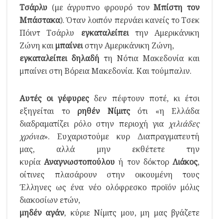
Τσάρλυ
(με άγρυπνο φρουρό τον
Μπίστη τον
Μπάστακα
). Όταν λοιπόν περνάει κανείς το Τσεκ
Πόιντ Τσάρλυ
εγκαταλείπει
την Αμερικάνικη
Ζώνη και
μπαίνει
στην Αμερικάνικη Ζώνη,
εγκαταλείπει
δηλαδή
τη Νότια Μακεδονία και
μπαίνει στη Βόρεια Μακεδονία. Και τούμπαλιν.
Αυτές οι γέφυρες
δεν πέφτουν ποτέ, κι έτσι
εξηγείται το
ρηθέν Νίμιτς
ότι «η Ελλάδα
διαδραματίζει ρόλο στην περιοχή για
χιλιάδες
χρόνια
». Ευχαριστούμε κυρ Διαπραγματευτή
μας, αλλά μην εκθέτετε την
κυρία
Αναγνωστοπούλου
ή τον δόκτορ
Λιάκος
,
οίτινες πλασάρουν στην οικουμένη τους
Έλληνες ως ένα νέο ολόφρεσκο προϊόν μόλις
διακοσίων ετών,
μηδέν αγάν
, κύριε Νίμιτς μου, μη μας βγάζετε