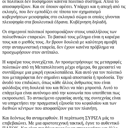
οι πολιτικοί δεν δυσφημούν κανένα πολιτικό σύστημα. Απλά το
αποσαφηνίζουν. Και σε όποιον αρέσει. Υπάρχει και η αποχή από τις
εκλογές, που δεν εμποδίζει σε τίποτα τον σχηματισμό
κυβερνήσεων μειοψηφίας στο εκλογικό σώμα οι οποίες γίνονται
πλειοψηφία στα βουλευτικά έδρανα. Κυβέρνηση δηλαδή.
Οι σημερινοί πολιτικοί προσομοιάζουν στους υπαλλήλους των
πολυεθνικών εταιρειών. Το βασικό τους μέλημα είναι η καριέρα
τους και ο μισθός τους. Αν βρουν δουλειά με καλύτερη αμοιβή
στην ανταγωνιστική εταιρεία, δεν έχουν κανένα πρόβλημα να
προσχωρήσουν στον αντίπαλο.
Η καριέρα τους συνεχίζεται. Αν προσμετρήσουμε τις μεταγραφές
πολιτικών από τη Μεταπολίτευση μέχρι σήμερα, θα χρειαστεί να
συντάξουμε μια μικρή εγκυκλοπαίδεια. Και αυτό για τον πολιτικό
που μεταγράφεται δεν σημαίνει καμιά αποστασία ή προδοσία. Την
άνοδό του επιδιώκει, όπως κάθε άλλος άνθρωπος που είναι
φιλόδοξος στη δουλειά του και θέλει να πάει μπροστά. Αυτό το
επάγγελμα είναι αυτόνομο από την κοινωνία που υποτίθεται πως
εκπροσωπεί. Το αντικείμενο εργασίας αυτής της συντεχνίας είναι
να υπηρετήσει την πραγματική εξουσία του κεφαλαίου και των
διεθνών κέντρων που αποφασίζουν για τον πλανήτη.
Και δεόντως θα ανταμειφθούν. Η περίπτωση ΣΥΡΙΖΑ μάς το
επιβεβαιώνει. Με μια αριστοτεχνική τακτική, έγινε το αυθεντικό