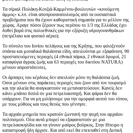
Τα σίριαλ Πολάκη-Κοτζιά-Καμμένου-βουλευτών «κινούμενη
άμμος» κ.λπ. είναι αποπροσανατολισμός από τα ουσιαστικά
προβλήματα που θα έχουν καθοριστική σημασία για το μέλλον της
χώρας. Αραγε πόσοι ξέρουν πως περίπου το 1/3 της Ελλάδας έχει
δοθεί βορά στις πολυεθνικές για την εξόρυξη υδρογονανθράκων
(πετρέλαιο και φυσικό αέριο);
Το σύνολο του Ιονίου πελάγους και της Κρήτης, που φιλοξενούν
σπάνια και μοναδικά θαλάσσια είδη, απειλούνται με εξαφάνιση. 90
προστατευόμενες περιοχές (4 εθνικά πάρκα, 2 εθνικοί δρυμοί, 21
καταφύγια άγριας ζωής και 63 περιοχές του δικτύου ΝATURA)
μένουν απροστάτευτες.
Οι άρπαγες του κέρδους δεν απειλούν μόνο τη θαλάσσια ζωή.
Οσοι μένουν στις παράκτιες περιοχές που ζουν από τον τουρισμό
και την αλιεία θα αναγκαστούν να μεταναστεύσουν. Κανείς δεν
κάνει μπάνιο διπλά σε μια πετρελαιοπηγή. Και ψάρια δεν θα
υπάρχουν. Για να μη μιλήσουμε για την ομορφιά αυτού του τόπου,
με τους μύθους και τους θεούς που γέννησε.
Τα αρχαία μνημεία που κρατούν ζωντανή την ψυχή του αρχαίου
πολιτισμού. Ολα αυτά μπορεί να εξαφανιστούν με μια
πετρελαιοκηλίδα και να γίνουν μαύρος βούρκος. Στην Ηπειρο η
καταστροφή ήδη άρχισε. Και από εκεί θα επεκταθεί στη Δυτική