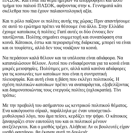
ΠΑΣΟΚ. Και είναι πια θέμα ημερών να απορροφήσει και άλλο
τμήμα του παλιού ΠΑΣΟΚ, αφήνοντας στην κ. Γεννηματά κάτι
σκέλεθρα που πια έχουν παλαιοντολογική αξία.
Και τι ρόλο παίζουν οι πολίτες αυτής της χώρας; Πριν απαντήσουμε
σε αυτό το ερώτημα πρέπει να θέσουμε ένα άλλο. Στην Ελλάδα
έχουμε κατοίκους ή πολίτες; Γιατί αυτές οι δύο έννοιες δεν
ταυτίζονται. Πολίτης σημαίνει συμμετοχή και συναπόφαση στα
κοινά. Κάτοικοι, έστω και περιορισμένης διάρκειας, μπορεί να είναι
και οι τουρίστες, αλλά δεν τους νοιάζουν τα κοινά.
Να περάσουν καλά θέλουν και τα υπόλοιπα είναι αδιάφορα. Να
καταναλώσουν θέλουν. Αυτοί που ενδιαφέρονται για τα κοινά είναι
μικρές μειοψηφίες. Πολύτιμες μεν, αλλά κατά κανόνα αδιάφορες
για τις κοινωνίες των κατοίκων που είναι η συντριπτική
πλειοψηφία. Και αυτή είναι η βάση που εκλέγει πολιτικούς. Η
σχέση πολιτικών-κατοίκων πρέπει να αναπαράγεται, εξοβελίζοντας
και δαιμονοποιώντας τους ενεργούς πολίτες (οχλοκρατία). Τίνι
τρόπω;
Με την προβολή του ασήμαντου ως κεντρικού πολιτικού θέματος.
Ενα κακόγουστο σίριαλ, παράλληλα με έναν υποσχετικό-
μυθολογικό λόγο, που άμα πείσει, κερδίζει την ψήφο. Ο κάτοικος
ξαναγυρίζει στον εαυτούλη του και οι πολιτικοί μένουν
ανεξέλεγκτοι. Και ο μισθός τρέχει. Αλήθεια: Αν οι βουλευτές είχαν
μισθό φαντάρου, θα έκαναν αυτή τη δουλειά;