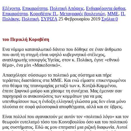
Εξέχοντα
,
Επικαιρότητα
,
Πολιτική
Απόψεις
,
Ενδιαφέροντα άρθρα
,
Επικαιρότητα
,
Κοροβέσης Π.
,
Μεταγραφές βουλευτών
,
ΜΜΕ
,
Π.
Πολάκης
,
Πολιτική
,
ΣΥΡΙΖΑ
25 Φεβρουαρίου 2019
Σχόλια 0
του Περικλή Κοροβέση
Ενα νόμιμο καταναλωτικό δάνειο που δόθηκε σε έναν άνθρωπο
που αυτή τη στιγμή είναι υψηλό κυβερνητικό στέλεχος,
αναπληρωτής υπουργός Υγείας, στον κ. Πολάκη, έγινε «εθνικό
θέμα», ένα μίνι «Μακεδονικό».
Απασχόλησε σύσσωμο το πολιτικό μας σύστημα και πήρε
τεράστιες διαστάσεις στα ΜΜΕ. Και ενώ είμαστε επικεντρωμένοι
στο θέαμα της τιτανομαχίας μεταξύ των κ. Κοτζιά-Καμμένου,
έπεσε ξαφνικό μαύρο και χάσαμε τη συνέχεια. Μας έμειναν σαν
παρηγοριά οι ανακοινώσεις των κομμάτων για να μας
υπενθυμίσουν πως η ένδοξη ελληνική γλώσσα μας δεν είναι μόνο
πλούσια σε σοφά φιλοσοφικά αποφθέγματα, αλλά και σε ύβρεις.
Είναι πολλοί που αγανακτούν με αυτόν τον «πολιτικό λόγο» και τον
θεωρούν ευτελισμό τόσο του Κοινοβουλίου όσο και του πολιτικού
μας συστήματος. Εδώ ας μου επιτραπεί μια ριζική διαφωνία. Αυτοί