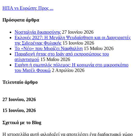
ΗΠΑ vs Ευρώπη: Προς ...
Πρόσφατα άρθρα
Νοσταλγία δικαιοσύνης
27 Ιουνίου 2026
Εκλογές 2027: Η Μεγάλη Ψευδαίσθηση και οι Διαχειριστές
της Σιδερένιας Φυλακής
15 Ιουνίου 2026
Το «Νέο» που Μυρίζει Ναφθαλίνη
15 Μαΐου 2026
Παραδοχή ήττας στο Ιράν από εκπροσώπους του
ατλαντισμού
15 Μαΐου 2026
Ειρήνη ή σιωπηλός πόλεμος; Η κοινωνία στο μικροσκόπιο
του Μισέλ Φουκώ
2 Απριλίου 2026
Τελευταίο άρθρο
27 Ιουνίου, 2026
15 Ιουνίου, 2026
Σχετικά με το Blog
Η ιστοσελίδα αυτή φιλοδοξεί να αποτελέσει ένα διαδικτυακό χώρο