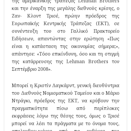
της αμερικανικής τράπεζας Lehman Brothers
και την έναρξη της μεγάλης διεθνούς κρίσης, ο
Ζαν- Κλοντ Τρισέ, πρώην πρόεδρος της
Ευρωπαϊκής Κεντρικής Τράπεζας (ΕΚΤ), σε
συνέντευξη του στο Γαλλικό Πρακτορείο
Ειδήσεων, απαντώντας στην ερώτηση «Πως
είναι η κατάσταση της οικονομίας σήμερα;»,
απάντησε: «Τόσο επικίνδυνη, όσο και τη στιγμή
της κατάρρευσης της Lehman Brothers τον
Σεπτέμβριο 2008».
Μπορεί η Κριστίν Λαγκάρντ, γενική διευθύντρια
του Διεθνούς Νομισματικού Ταμείου και ο Μάριο
Ντράγκι, πρόεδρος της ΕΚΤ, να κρύβουν την
πραγματικότητα πίσω από περίπλοκες
εκφράσεις λόγω της θέσης τους, όμως ο Τρισέ
μπορεί να λέει τα πράγματα με το όνομα τους,
απελευθερωμένος από τις ευθύνες του