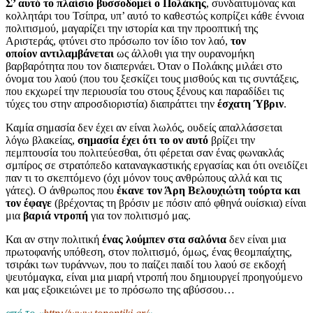
Σ’ αυτό το πλαίσιο βυσσοδομεί ο Πολάκης
, συνδαιτυμόνας και
κολλητάρι του Τσίπρα, υπ’ αυτό το καθεστώς κοπρίζει κάθε έννοια
πολιτισμού, μαγαρίζει την ιστορία και την προοπτική της
Αριστεράς, φτύνει στο πρόσωπο τον ίδιο τον λαό,
τον
οποίον
αντιλαμβάνεται
ως άλλοθι για την ουρανομήκη
βαρβαρότητα που τον διαπερνάει. Όταν ο Πολάκης μιλάει στο
όνομα του λαού (που του ξεσκίζει τους μισθούς και τις συντάξεις,
που εκχωρεί την περιουσία του στους ξένους και παραδίδει τις
τύχες του στην απροσδιοριστία) διαπράττει την
έσχατη Ύβριν
.
Καμία σημασία δεν έχει αν είναι λωλός, ουδείς απαλλάσσεται
λόγω βλακείας,
σημασία έχει
ότι το ον αυτό
βρίζει την
πεμπτουσία του πολιτεύεσθαι, ότι φέρεται σαν ένας φωνακλάς
σμπίρος σε στρατόπεδο καταναγκαστικής εργασίας και ότι ονειδίζει
παν τι το σκεπτόμενο (όχι μόνον τους ανθρώπους αλλά και τις
γάτες). Ο άνθρωπος που
έκανε τον Άρη Βελουχιώτη τούρτα και
τον έφαγε
(βρέχοντας τη βρόσιν με πόσιν από φθηνά ουίσκια) είναι
μια
βαριά ντροπή
για τον πολιτισμό μας.
Και αν στην πολιτική
ένας λούμπεν στα σαλόνια
δεν είναι μια
πρωτοφανής υπόθεση, στον πολιτισμό, όμως, ένας θεομπαίχτης,
τσιράκι των τυράννων, που το παίζει παιδί του λαού σε εκδοχή
ψευτόμαγκα, είναι μια μιαρή ντροπή που δημιουργεί προηγούμενο
και μας εξοικειώνει με το πρόσωπο της αβύσσου…