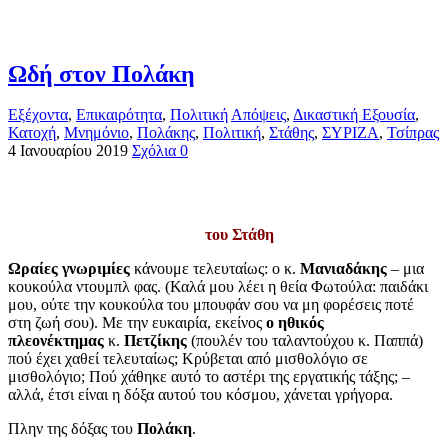
Ωδή στον Πολάκη
Εξέχοντα
,
Επικαιρότητα
,
Πολιτική
Απόψεις
,
Δικαστική Εξουσία
,
Κατοχή
,
Μνημόνιο
,
Πολάκης
,
Πολιτική
,
Στάθης
,
ΣΥΡΙΖΑ
,
Τσίπρας
4 Ιανουαρίου 2019
Σχόλια 0
του Στάθη
Ωραίες γνωριμίες
κάνουμε τελευταίως: ο κ.
Μανιαδάκης
– μια
κουκούλα ντουμπλ φας. (Καλά μου λέει η θεία Φωτούλα: παιδάκι
μου, ούτε την κουκούλα του μπουφάν σου να μη φορέσεις ποτέ
στη ζωή σου). Με την ευκαιρία, εκείνος
ο ηθικός
πλεονέκτημας
κ.
Πετζίκης
(πουλέν του ταλαντούχου κ. Παππά)
πού έχει χαθεί τελευταίως; Κρύβεται από μισθολόγιο σε
μισθολόγιο; Πού χάθηκε αυτό το αστέρι της εργατικής τάξης; –
αλλά, έτσι είναι η δόξα αυτού του κόσμου, χάνεται γρήγορα.
Πλην της δόξας του
Πολάκη
.