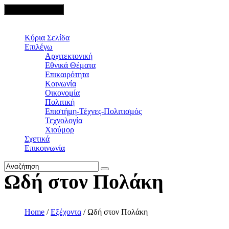
Toggle navigation
Κύρια Σελίδα
Επιλέγω
Αρχιτεκτονική
Εθνικά Θέματα
Επικαιρότητα
Κοινωνία
Οικονομία
Πολιτική
Επιστήμη-Τέχνες-Πολιτισμός
Τεχνολογία
Χιούμορ
Σχετικά
Επικοινωνία
Ωδή στον Πολάκη
Home
/
Εξέχοντα
/
Ωδή στον Πολάκη