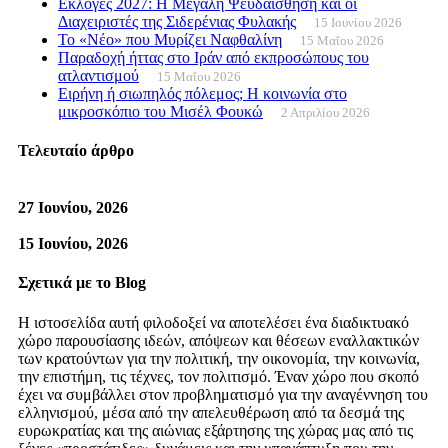
Εκλογές 2027: Η Μεγάλη Ψευδαίσθηση και οι
Διαχειριστές της Σιδερένιας Φυλακής
15 Ιουνίου 2026
Το «Νέο» που Μυρίζει Ναφθαλίνη
15 Μαΐου 2026
Παραδοχή ήττας στο Ιράν από εκπροσώπους του
ατλαντισμού
15 Μαΐου 2026
Ειρήνη ή σιωπηλός πόλεμος; Η κοινωνία στο
μικροσκόπιο του Μισέλ Φουκώ
2 Απριλίου 2026
Τελευταίο άρθρο
27 Ιουνίου, 2026
15 Ιουνίου, 2026
Σχετικά με το Blog
Η ιστοσελίδα αυτή φιλοδοξεί να αποτελέσει ένα διαδικτυακό
χώρο παρουσίασης ιδεών, απόψεων και θέσεων εναλλακτικών
των κρατούντων για την πολιτική, την οικονομία, την κοινωνία,
την επιστήμη, τις τέχνες, τον πολιτισμό. Έναν χώρο που σκοπό
έχει να συμβάλλει στον προβληματισμό για την αναγέννηση του
ελληνισμού, μέσα από την απελευθέρωση από τα δεσμά της
ευρωκρατίας και της αιώνιας εξάρτησης της χώρας μας από τις