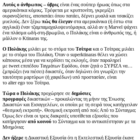
Αυτός ο άνθρωπος – ύβρις
είναι ένας σούπερ ήρωας όπως στα
αμερικάνικα κόμικς. Τρέφεται με κρυπτονίτη, γκρεμίζει
ουρανοξύστες, αποπατάει όπου πατάει, δέρνει μυαλά και τσακίζει
μυελούς. Δεν ξέρω
πώς θα έλεγαν
στα αμερικάνικα (ή έστω στα
αγγλικά) έναν τζαμπαμαχαλοψευτόμαγκα, αλλά αν η
Marvel
ψάχνει
ένα πλάσμα ωδή-στη-βρωμίλα, ο Πολάκης είναι ο άνθρωπός της, ή
μάλλον ο
Ktinaras
της.
Ο Πολάκης
μιλάει με το στόμα του
Τσίπρα
και ο Τσίπρας μιλάει
με το στόμα του Πολάκη. Όταν ο
superktinaras
θέλει να χώσει
κάποιους μέσα για να κερδίσει τις εκλογές, όταν παραληρεί
με
tweet
επιπέδου Ταγμάτων Εφόδου, όταν ζητά ο ΣΥΡΙΖΑ να…
ζμπρώξει (να πιέσει) δικαστές, όταν δηλώνει ότι γνωρίζει την
ταυτότητα μαρτύρων (ή χαφιέδων) υπό προστασίαν, είναι
το
alter
ego
του Τσίπρα.
Τώρα ο Πολάκης
προχώρησε σε
δημόσιες
προγραφές
δικαστικών – προκαλώντας τη μήνιν της Ένωσης
Δικαστών και Εισαγγελέων, οι οποίοι με τη σειρά τους κατήγγειλαν
«θεσμική εκτροπή». Θεσμική εκτροπή από πού; Από το Σύνταγμα;
Όμως δεν είναι οι τρεις διακριτές υποτίθεται εξουσίες που
κατήργησαν
από κοινού
το Σύνταγμα και το αντικατέστησαν με τα
Μνημόνια;
Δεν ήξερε
η Δικαστική Εξουσία ότι η Εκτελεστική Εξουσία έκανε