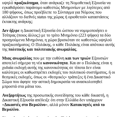
υψηλό
πραξικόπημα
, όταν ανάγκαζε τη Νομοθετική Εξουσία να
εγκαθιδρύσει παράνομο καθεστώς Μνημονίων με λιγότερες από
180 ψήφους, όπως προέβλεπε το Σύνταγμα για Νόμους που
αλλάζουν το διεθνές
status
της χώρας ή οριοθετούν καταστάσεις
έκτακτης ανάγκης;
Δεν ήξερε
η Δικαστική Εξουσία ότι ώσπου να νομιμοποιήσει ο
Τσίπρας (ποιος άλλος;) με το τρίτο Μνημόνιο (223 ψήφοι) τα δύο
προηγούμενα Μνημόνια, η χώρα βρισκόταν σε καθεστώς υψηλού
πραξικοπήματος; Ο Πολάκης, ο κάθε Πολάκης είναι απότοκο αυτής
της
πολιτικής και πολιτειακής ανωμαλίας
.
Μιας ανωμαλίας
που με την ευθύνη
και των τριών
Εξουσιών
αποτελεί σήμερα τη νέα
κανονικότητα
. Και αν ο Πολάκης είναι η
χυδαία εκδοχή αυτής της κανονικότητας σε τίποτα δεν είναι
καλύτερες οι καθωσπρέπει εκδοχές του πολιτικού συστήματος, ή οι
θεσμικές εκδοχές, όπως οι «θεσμικές» τράπεζες ή ένα Δικαστικό
Σώμα που άφησε την αστική δημοκρατία να ανασκολοπηθεί
μπροστά στα μάτια του.
Ανεξαρτήτως
της προσωπικής συνείδησης του κάθε δικαστή, η
Δικαστική Εξουσία απέδειξε ότι στην Ελλάδα δεν υπάρχουν
«
Δικαστές στο Βερολίνο
», αλλά μόνον
Κατακτητές από το
Βερολίνο
.