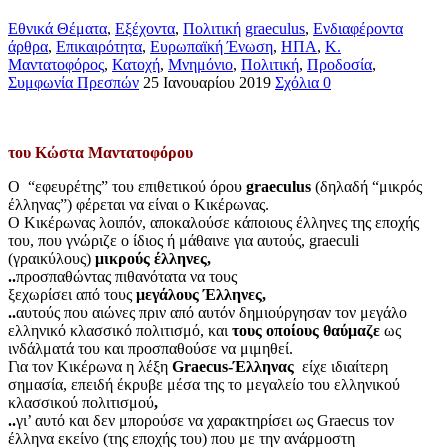
Εθνικά Θέματα
,
Εξέχοντα
,
Πολιτική
graeculus
,
Ενδιαφέροντα
άρθρα
,
Επικαιρότητα
,
Ευρωπαϊκή Ένωση
,
ΗΠΑ
,
Κ.
Μαντατοφόρος
,
Κατοχή
,
Μνημόνιο
,
Πολιτική
,
Προδοσία
,
Συμφωνία Πρεσπών
25 Ιανουαρίου 2019
Σχόλια 0
του Κώστα Μαντατοφόρου
Ο “εφευρέτης” του επιθετικού όρου
graeculus
(δηλαδή “μικρός
έλληνας”) φέρεται να είναι ο Κικέρωνας.
Ο Κικέρωνας λοιπόν, αποκαλούσε κάποιους έλληνες της εποχής
του, που γνώριζε ο ίδιος ή μάθαινε για αυτούς, graeculi
(γραικύλους)
μικρούς έλληνες,
..
προσπαθώντας πιθανότατα να τους
ξεχωρίσει από τους
μεγάλους Έλληνες,
..
αυτούς που αιώνες πριν από αυτόν δημιούργησαν τον μεγάλο
ελληνικό κλασσικό πολιτισμό, και
τους οποίους θαύμαζε
ως
ινδάλματά του και προσπαθούσε να μιμηθεί.
Για τον Κικέρωνα η λέξη
Graecus-Έλληνας
είχε ιδιαίτερη
σημασία, επειδή έκρυβε μέσα της το μεγαλείο του ελληνικού
κλασσικού πολιτισμού
,
..
γι’ αυτό και δεν μπορούσε να χαρακτηρίσει ως Graecus τον
έλληνα εκείνο (της εποχής του) που με την ανάρμοστη