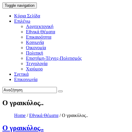
Toggle navigation
Κύρια Σελίδα
Επιλέγω
Αρχιτεκτονική
Εθνικά Θέματα
Επικαιρότητα
Κοινωνία
Οικονομία
Πολιτική
Επιστήμη-Τέχνες-Πολιτισμός
Τεχνολογία
Χιούμορ
Σχετικά
Επικοινωνία
Ο γραικύλος..
Home
/
Εθνικά Θέματα
/
Ο γραικύλος..
Ο γραικύλος..