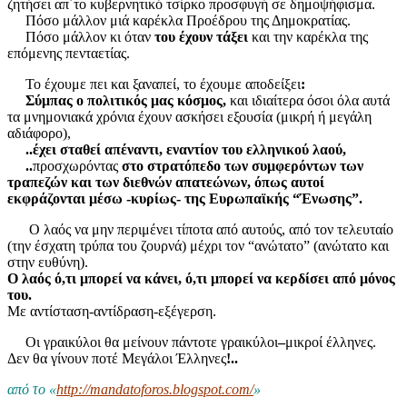
ζητήσει απ΄το κυβερνητικό τσίρκο προσφυγή σε δημοψήφισμα.
Πόσο μάλλον μιά καρέκλα Προέδρου της Δημοκρατίας.
Πόσο μάλλον κι όταν
του έχουν τάξει
και την καρέκλα της
επόμενης πενταετίας.
Το έχουμε πει και ξαναπεί, το έχουμε αποδείξει
:
Σύμπας ο πολιτικός μας κόσμος,
και ιδιαίτερα όσοι όλα αυτά
τα μνημονιακά χρόνια έχουν ασκήσει εξουσία (μικρή ή μεγάλη
αδιάφορο),
..έχει σταθεί απέναντι, εναντίον του ελληνικού λαού,
..
προσχωρόντας
στο στρατόπεδο των συμφερόντων των
τραπεζών και των διεθνών απατεώνων, όπως αυτοί
εκφράζονται μέσω -κυρίως- της Ευρωπαϊκής “Ένωσης”.
Ο λαός να μην περιμένει τίποτα από αυτούς, από τον τελευταίο
(την έσχατη τρύπα του ζουρνά) μέχρι τον “ανώτατο” (ανώτατο και
στην ευθύνη).
Ο λαός ό,τι μπορεί να κάνει, ό,τι μπορεί να κερδίσει από μόνος
του.
Με αντίσταση-αντίδραση-εξέγερση.
Οι γραικύλοι θα μείνουν πάντοτε γραικύλοι
–
μικροί έλληνες.
Δεν θα γίνουν ποτέ Μεγάλοι Έλληνες
!..
από το «
http://mandatoforos.blogspot.com/
»