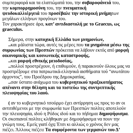
συμπεριφορά και τα ελαττώματά του, την
σοβαροφάνειά
του,
την
κομπορρημοσύνη
του, την
πνευματική
ψευδοκαλλιέργειά
του
προσέβαλε την ιστορική μνήμη
των
μεγάλων ελλήνων προγόνων του.
Τον χαρακτήρισε άρα,
κατ’ αντιδιαστολή με το Graecus, ως
graeculus.
Σήμερα, στην
κατοχική Ελλάδα των μνημονίων,
..
και μάλιστα τώρα, αυτές τις μέρες που
τα μνημόνια μέσω της
συμφωνίας των Πρεσπών
πρόκειται να λάβουν εκτός από
μορφή
οικονομικής και κοινωνικής καταστροφής,
..
και
μορφή εθνικής μειοδοσίας,
..
πολλοί προστρέχουν, ή επιθυμούν, ή παρακινούν όλους μας να
προστρέξουμε στα πατριωτικά-ελληνικά αισθήματα τού “ανωτάτου
άρχοντος”, του Προέδρου της Δημοκρατίας,
..
σαν ύστατο ανάχωμα του
κυβερνητικού πραξικοπήματος
απέναντι στην θέληση και τα πιστεύω της συντριπτικής
πλειοψηφίας του λαού.
(
αν το κυβερνητικό τσούρμο έχει αντίρρηση ως προς το αν οι
αντιτιθέμενοι με την συμφωνία των Πρεσπών πολίτες αποτελούν
την πλειοψηφία, ιδού η Ρόδος ιδού και το πήδημα
:
δημοψήφισμα
.
Οι σκοπιανοί πολίτες κλήθηκαν με δημοψήφισμα να πουν την
γνώμη τους. Εμείς γιατί όχι
;
Έτσι κι αλλιώς ο χρόνος δεν μας
πιέζει. Άλλους πιέζει
: Τα συμφέροντα των γερμανών του Δ’