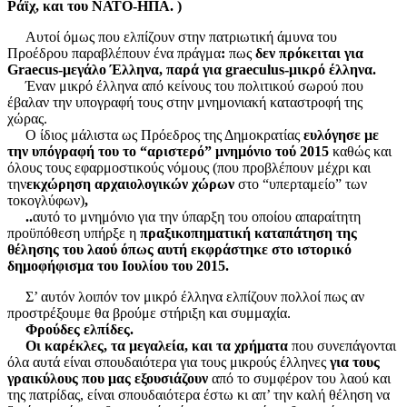
Ράϊχ, και του ΝΑΤΟ-ΗΠΑ. )
Αυτοί όμως που ελπίζουν στην πατριωτική άμυνα του
Προέδρου παραβλέπουν ένα πράγμα
:
πως
δεν πρόκειται για
Graecus-μεγάλο Έλληνα, παρά για
graeculus-μικρό έλληνα.
Έναν μικρό έλληνα από κείνους του πολιτικού σωρού που
έβαλαν την υπογραφή τους στην μνημονιακή καταστροφή της
χώρας.
Ο ίδιος μάλιστα ως Πρόεδρος της Δημοκρατίας
ευλόγησε με
την υπόγραφή του το “αριστερό” μνημόνιο τού 2015
καθώς και
όλους τους εφαρμοστικούς νόμους (που προβλέπουν μέχρι και
την
εκχώρηση αρχαιολογικών χώρων
στο “υπερταμείο” των
τοκογλύφων)
,
..
αυτό το μνημόνιο για την ύπαρξη του οποίου απαραίτητη
προϋπόθεση υπήρξε η
πραξικοπηματική καταπάτηση της
θέλησης του λαού όπως αυτή εκφράστηκε στο ιστορικό
δημοφήφισμα του Ιουλίου του 2015.
Σ’ αυτόν λοιπόν τον μικρό έλληνα ελπίζουν πολλοί πως αν
προστρέξουμε θα βρούμε στήριξη και
συμμαχία.
Φρούδες ελπίδες.
Οι καρέκλες, τα μεγαλεία, και τα χρήματα
που συνεπάγονται
όλα αυτά είναι σπουδαιότερα για τους μικρούς έλληνες
για τους
γραικύλους που μας εξουσιάζουν
από το συμφέρον του λαού και
της πατρίδας,
είναι σπουδαιότερα έστω κι απ’ την καλή θέληση να