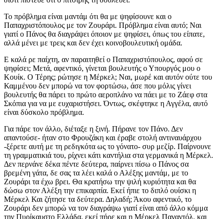
Το πρόβλημα είναι μαντάμ ότι θα με ψηφίσουνε και ο
Παπαχριστόπουλος με τον Ζουράρι. Πρόβλημα είναι αυτό; Ναι
γιατί ο Πάνος θα διαγράψει όποιον με ψηφίσει, όπως του είπατε,
αλλά μένει με τρεις και δεν έχει κοινοβουλευτική ομάδα.
Ε καλά ρε παίχτη, αν παραιτηθεί ο Παπαχριστόπουλος, αφού σε
ψηφίσει; Μετά, αφεντικό, γίνεται βουλευτής ο Υπουργός μου ο
Κουίκ. Ο Τέρης; ρώτησε η Μέρκελ; Ναι, μωρέ και αυτόν ούτε του
Καμμένου δεν μπορώ να τον φορτώσω, άσε που μόλις γίνει
βουλευτής θα πάρει το πρώτο αεροπλάνο να πάει με το Ζάεφ στα
Σκόπια για να με ευχαριστήσει. Όντως, σκέφτηκε η Αγγέλα, αυτό
είναι δύσκολο πρόβλημα.
Για πάρε τον άλλο, διέταξε η ξινή. Πήρανε τον Πάνο. Δεν
απαντούσε- ήταν στο Φρουζάκη και έραβε στολή αντιναυάρχου
-ξέρετε αυτή με τη ρεδιγκότα ως το γόνατο- συρ μεζίρ. Παίρνουνε
τη γραμματικιά του, ρίχνει κάτι καντήλια στα γερμανικά η Μέρκελ.
Δεν περνάνε δέκα πέντε δεύτερα, παίρνει πίσω ο Πάνος σα
βρεμένη γάτα, δε σας τα λέει καλά ο Αλέξης μαντάμ, με το
Ζουράρι τα έχω βρει. Θα κρατήσω την ψιλή κυριότητα και θα
δώσω στον Αλέξη την επικαρπία. Εκεί ήπιε το διπλό ουίσκι η
Μέρκελ Και ζήτησε τα δεύτερα. Δηλαδή; Άκου αφεντικό, το
Ζουράρι δεν μπορώ να τον διαγράψω γιατί είναι από άλλο κόμμα
την Πυρίκαυστο Ελλάδα, εκεί πήρε και η Μέρκελ Παναντόλ, και