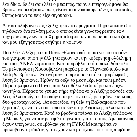
ένα δίκιο, δε ζει σου λέει ο μπαμπάς, ποιον εμπειρογνώμονα θα
βρούνε να ρωτήσουνε πως γίνονται οι νοικοκυρεμένες αποστασίες;
Όπως και να το πεις είχε σιγουράκι.
Δεν καταλάβαινα πως εξελίχτηκαν τα πράγματα. Πήρα λοιπόν στο
τηλέφωνο ένα πελάτη μου, ο οποίος είναι γνωστός ρέκτης των
τυχερών παιγνίων, από Χρηματιστήριο μέχρι ιππόδρομο και ζάρι,
και μου εξήγησε πως στήθηκε η κομπίνα.
Που λέτε Αλέξης και ο Πάνος θέλανε από τη μια να του τα φάνε
του γιατρού, από την άλλη να έχουν και την κυβέρνηση ολόκληρη
και τους ΑΝΕΛ χορτάτους. Και το πρόβλημα ήτο πολύ δύσκολο.
Το μελετούσε η Χρυσοβελώνη παρέα με το Τζαννακόπουλο και
λύση δε βρίσκανε. Ξεκινήσανε το πρωί με καφέ και μπρέκφαστ,
λύση δε βρίσκανε. Ήρθαν τα ούζα το μεσημέρι και πάλι μηδέν.
Πήρε τηλέφωνο ο Πάνος σου λέει θέλω λύση τώρα και έριχνε
καντήλια. Πέρασε το γεύμα, πήρε τηλέφωνο ο Αλέξης φώναζε σου
λέει, άλλο πράγμα. Το απόγευμα με τον καφέ, ρωτήσανε ειδικούς,
δυο φοροτεχνικούς, μία καφετζού, τη θεία τη Βαλσαμούλα που
ξεματιάζει, ένα μέντιουμ από τα βάθη της Ανατολής, αλλά και πάλι
λύση δε βρισκότανε. Κατά το βραδάκι παίρνει το Αλέξη τηλέφωνο
η Μέρκελ, για να τον ρωτήσει τι γίνεται, γιατί με τους Αμερικάνους
έχουν υπογράψει συμβόλαια για τη FYROM και πρέπει να
προλάβουν τη σαιζόν, γιατί έχουν και μετόχους που τους πρήζουν.