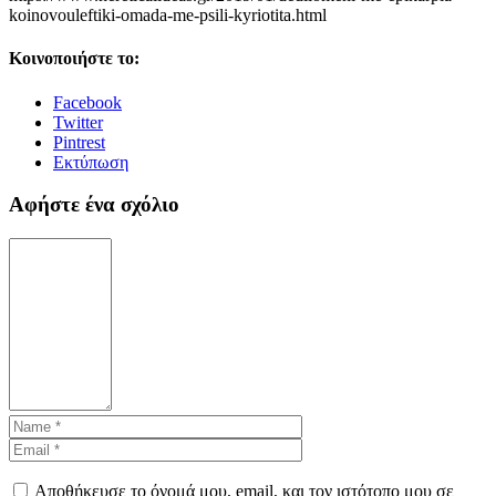
koinovouleftiki-omada-me-psili-kyriotita.html
Κοινοποιήστε το:
Facebook
Twitter
Pintrest
Εκτύπωση
Αφήστε ένα σχόλιο
Αποθήκευσε το όνομά μου, email, και τον ιστότοπο μου σε