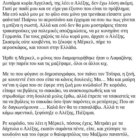
Λυπάμαι κυρία Αγγελική, της λέει ο Αλέξης, δεν έχω λύση ακόμη.
Γιατί ρε παιδί μου και σε είχα για έξυπνο που είναι το πρόβλημα;
Μα εσύ καλό μου με το φίλο σου μόνο για τρενάκια είσαστε μου
φαίνεται! Παίρνω το αεροπλάνο και έρχομαι να σου πω πως γίνεται
η μπίζνα η σωστή. Αλλά και εσύ δεν θα μου μοστράρεις τίποτα
τρακατρούκες για πολεμικές αποζημιώσεις, να με κυνηγάνε στη
Γερμανία. Για τους χαζούς τα λέω κυρά μου, άρχισε ο Αλέξης.
Σκασμός ούτε κουβέντα, το ξέκοψε η Μέρκελ, πήρε το
αεροσκάφος, και τσουπ στην Ελλάδα.
Ήρθε η Μερκελ, ο μόνος που διαμαρτυρήθηκε ήταν ο Λαφαζάνης
με την παρέα του και τις μαζέψαμε, όλοι οι άλλοι κιχ.
Με το που φύγανε οι δημοσιογράφοι, τον πιάνει τον Τσίπρα, η ξινή,
ρε κουτεντέ έτσι σου είπα να κάνεις δουλειές; Μα… Μα και μαύρη
να’ναι η ώρα που σε έφερε στη ζωή μου κνώδαλο! Ρε κορόιδο,
είπαμε να βγάλεις το σακκάκι, να ανασκουμπωθείς και να
στρωθούμε στη δουλειά μολις έρθω, αλλά έπρεπε να τσακιστείς να
πα να βγάλεις το σακκάκι όσο ήταν παρόντες οι ρεπόρτερς; Που αν
δε δαγκωνόμουνα …. Καλά δεν θα το επαναλάβω. Αλλά τι να
κάμω αφεντικό, ξεφύσηξε ο Αλέξης, Πιέζομαι.
Ρε κορόιδο, του λέει η Μέρκελ, πόσους έχεις. Μετράει με τα
δάχτυλα ο Αλέξης, εκατόν σαράντα πέντε, είπε, και χτύπησε το
κουδούνι και του έφερε ο θαλαμηπόλος του Μαξίμου παναντόλ,