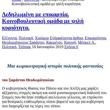
Κοινοβουλευτική ομάδα με ψιλή κυριότητα.
Δεδηλωμένη με επικαρπία.
Κοινοβουλευτική ομάδα με ψιλή
κυριότητα.
Εξέχοντα
,
Πολιτική
,
Χιούμορ
Ενδιαφέροντα άρθρα
,
Επικαιρότητα
,
Θεοδωρόπουλος Σαράντος
,
Καμμένος
,
Κατοχή
,
Μέρκελ Α.
,
Πολιτική
,
Τσίπρας
16 Ιανουαρίου 2019
Σχόλια 0
Μια κωμικοτραγική ιστορία πολιτικής φαντασίας
του Σαράντου Θεοδωρόπουλου
Ο κυβερνητικός θίασος του Πάνου και του Αλέξη μας χαρίζει
αξέχαστες στιγμές ακόμη και κατά μουσικοχορευτική διάλυσή του.
Στιγμές που θα ήταν σταθμοί ατελείωτου γέλωτος, αν επρόκειτο
για θεατρικές επιθεωρήσεις τύπου βαριετέ και όχι για κυβέρνηση
που διαχειρίζεται τις τύχες του τόπου.