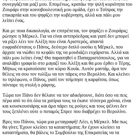
συνεργάζεται μαζί μου. Επομένως, κρατάω την ψιλή κυριότητα του
Ζουράρι στην κοινοβουλευτική μου ομάδα, έχει ο Τσίπρας την
επικαρπία και του ψηφίζει την κυβέρνηση, αλλά και πάλι μου
λείπει ένας.
Και με ποια δικαιολογία, αν επιτρέπεται, τον ψηφίζει ο Ζουράρις;
ρώτησε η Μέρκελ. Για να είναι αντιπρόεδρας και γιατί δεν μπορεί
να ρίξει λέει τον Αλέξη που είναι Αριστερός, απαντά
ευφραδέστατος ο Πάνος, δεύτερο διπλό ουσίκι η Μέρκελ, που
άρχισε να νιώθει το κεφάλι της να μουδιάζει ευχάριστα. Αλλά και
πάλι μου λείπει ένας! Θα παραιτηθεί ο Παπαχριστόπουλος, για να
αναλάβει γραφείο στο μαγαζί του Αλέξη και θα μου έρθει ο Τέρης.
Μήπως να κρατούσατε τον κύριο Κουίκ. Αυτόν μαντάμ, άμα τον
θέλεις να σου τον τυλίξω να τον πάρεις στο Βερολίνο. Και κλείνει
το τηλέφωνο, ο Πάνος, γιατί τον τσίμπησε η καρφίτσα, όπως
πόνταρε τη στολή ο ράφτης.
Τώρα τον Πάνο δεν θέλανε να τον αδικήσουνε, διότι όσο να πεις
πέρα από το ότι όλα τα χατίρια τους τα έκανε τέσσερα χρόνια, είναι
και κουσκουσιάρης και άμα πάρει τις ρούγες και τους ψέλνει δεν
τους ξεπλένει ούτε ο ποταμός Σπρεε που διαβρέχει το Βερολίνο.
Βρες του Πάνου, τώρα μια μεταγραφή! Λέει, η Μέρκελ. Μα πως
θα γίνει; Έχουν κλείσει τα καταστήματα; Αν έχουν κλείσει τα
καταστήματα, θα βάλεις το Συμβούλιο της Επικρατείας να τα