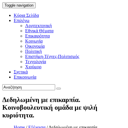
Toggle navigation
Κύρια Σελίδα
Επιλέγω
Αρχιτεκτονική
Εθνικά Θέματα
Επικαιρότητα
Κοινωνία
Οικονομία
Πολιτική
Επιστήμη-Τέχνες-Πολιτισμός
Τεχνολογία
Χιούμορ
Σχετικά
Επικοινωνία
Δεδηλωμένη με επικαρπία.
Κοινοβουλευτική ομάδα με ψιλή
κυριότητα.
Home
/
Εξέχοντα
/
Δεδηλωμένη με επικαρπία.