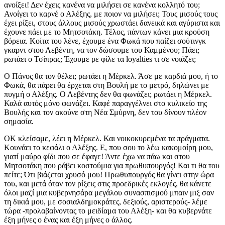
ανοίξει! Δεν έχεις κανένα να μιλήσει σε κανένα κολλητό του;
Ανοίγει το καρνέ ο Αλέξης, με ποιον να μιλήσει; Τους μισούς τους
έχει ρίξει, στους άλλους μισούς χρωστάει δανεικά και αγύριστα και
έχουνε πάει με το Μητσοτάκη. Τέλος, πάντων κάνει μια κρούση
βόρεια. Κοίτα του λένε, έχουμε ένα Φωκά που παίζει σούτινγκ
γκαρντ στου Λεβέντη, να τον δώσουμε του Καμμένου; Πάει;
ρωτάει ο Τσίπρας; Έχουμε ρε φίλε τα loyalties τι σε νοιάζει;
Ο Πάνος θα τον θέλει; ρωτάει η Μέρκελ. Άσε με καρδιά μου, ή το
Φωκά, θα πάρει θα έρχεται στη Βουλή με το μετρό, δηλώνει με
πυγμή ο Αλέξης. Ο Λεβέντης δεν θα φωνάζει; ρωτάει η Μέρκελ.
Καλά αυτός μόνο φωνάζει. Καφέ παραγγέλνει στο κυλικείο της
Βουλής και τον ακούνε στη Νέα Σμύρνη, δεν του δίνουν πλέον
σημασία.
ΟΚ κλείσαμε, λέει η Μέρκελ. Και νοικοκυρεμένα τα πράγματα.
Κουνάει το κεφάλι ο Αλέξης. Ε, που σου το λέω κακομοίρη μου,
γιατί μαύρο φίδι που σε έφαγε! Άντε έχω να πάω και στου
Μητσοτάκη που ράβει κοστούμια για πρωθυπουργός! Και τι θα του
πείτε; Ότι βιάζεται χρυσό μου! Πρωθυπουργός θα γίνει στην ώρα
του, και μετά όταν τον ρίξεις στις προεδρικές εκλογές, θα κάνετε
όλοι μαζί μια κυβερνησάρα μεγάλου συνασπισμού μπαιν μιξ σαν
τη δικιά μου, με σοσιαλδημοκράτες, δεξιούς, αριστερούς- λέμε
τώρα -προλαβαίνοντας το μειδίαμα του Αλέξη- και θα κυβερνάτε
έξη μήνες ο ένας και έξη μήνες ο άλλος.