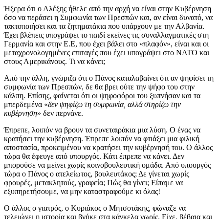
Ήξερα ότι ο Αλέξης ήθελε από την αρχή να είναι στην Κυβέρνηση
όσο να περάσει η Συμφωνία των Πρεσπών και, αν είναι δυνατό, να
τακτοποιήσει και τα ζητηματάκια που υπάρχουν με την Αλβανία.
Έχει βλέπεις υπογράψει το παιδί εκείνες τις συναλλαγματικές στη
Γερμανία και στην Ε.Ε, που έχει βάλει στο «πλαφόν», είναι και οι
μεταχρονολογημένες επιταγές που έχει υπογράψει στο ΝΑΤΟ και
στους Αμερικάνους. Τι να κάνει;
Από την άλλη, γνώριζα ότι ο Πάνος καταλαβαίνει ότι αν ψηφίσει τη
συμφωνία των Πρεσπών, δε θα βρει ούτε την ψήφο του στην
κάλπη. Επίσης, φαίνεται ότι οι ψηφοφόροι του ξυπνήσαν και τα
μπερδεμένα «
δεν ψηφίζω τη συμφωνία, αλλά στηρίζω την
κυβέρνηση
» δεν περνάνε.
Έπρεπε, λοιπόν να βρουν τα συνεταιράκια μια λύση. Ο ένας να
κρατήσει την κυβέρνηση. Έπρεπε λοιπόν να φτιάξει μια φιλική
αποστασία, προκειμένου να κρατήσει την κυβέρνησή του. Ο άλλος
τώρα θα έφευγε από υπουργός. Κάτι έπρεπε να κάνει. Δεν
μπορούσε να μείνει χωρίς κοινοβουλευτική ομάδα. Από υπουργός
τώρα ο Πάνος ο ατελείωτος, βουλευτάκος; Δε γίνεται χωρίς
φρουρές, μετακλητούς, γραφεία; Πώς θα γίνει; Είπαμε να
εξυπηρετήσουμε, να μην καταστραφούμε κι όλας!
Ο άλλος ο γιατρός, ο Κυριάκος ο Μητσοτάκης, φώναζε να
τελειώνει η ιστορία και βγήκε στα κάγκελα νωρίς. Είχε, βέβαια και