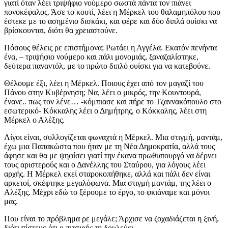
γιατί όταν λέει τριψήφιο νούμερο σωστά πάντα τον πιάνει
πονοκέφαλος. Άσε το κουτί, λέει η Μέρκελ του θαλαμηπόλου που
έστεκε με το ασημένιο δισκάκι, και φέρε και δύο διπλά ουίσκι να
βρίσκουνται, διότι θα χρειαστούνε.
Πόσους θέλεις ρε επιστήμονα; Ρωτάει η Αγγέλα. Εκατόν πενήντα
ένα, – τριψήφιο νούμερο και πάλι μονομιάς, ξαναζαλίστηκε,
δεύτερα παναντόλ, με το πρώτο διπλό ουίσκι για να κατεβούνε.
Θέλουμε έξι, λέει η Μέρκελ. Ποιους έχει από τον μαγαζί του
Πάνου στην Κυβέρνηση; Να, λέει ο μικρός, την Κουντουρά,
ένανε.. πως τον λένε… -κόμπιασε και πήρε το Τζαννακόπουλο στο
εσωτερικό- Κόκκαλης λέει ο Δημήτρης, ο Κόκκαλης, λέει στη
Μέρκελ ο Αλέξης.
Λίγοι είναι, συλλογίζεται φωναχτά η Μέρκελ. Μια στιγμή, μαντάμ,
έχω μια Παπακώστα που ήταν με τη Νέα Δημοκρατία, αλλά τους
άφησε και θα με ψηφίσει γιατί την έκανα πρωθυπουργό να δέρνει
τους αριστερούς και ο Δανέλλης του Σταύρου, για λόγους λέει
αρχής. Η Μέρκελ εκεί σταροκοπήθηκε, αλλά και πάλι δεν είναι
αρκετοί, σκέφτηκε μεγαλόφωνα. Μια στιγμή μαντάμ, της λέει ο
Αλέξης. Μέχρι εδώ το ξέρουμε το έργο, το φκιάναμε και μόνοι
μας.
Που είναι το πρόβλημα ρε μεγάλε; Άρχισε να ζοχαδιάζεται η ξινή,
διότι πίστευε ότι ο πιτσιρής τη δουλεύει.