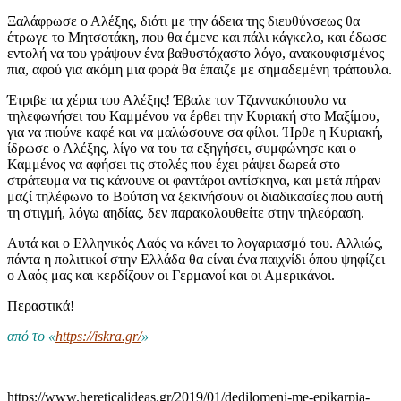
Ξαλάφρωσε ο Αλέξης, διότι με την άδεια της διευθύνσεως θα
έτρωγε το Μητσοτάκη, που θα έμενε και πάλι κάγκελο, και έδωσε
εντολή να του γράψουν ένα βαθυστόχαστο λόγο, ανακουφισμένος
πια, αφού για ακόμη μια φορά θα έπαιζε με σημαδεμένη τράπουλα.
Έτριβε τα χέρια του Αλέξης! Έβαλε τον Τζαννακόπουλο να
τηλεφωνήσει του Καμμένου να έρθει την Κυριακή στο Μαξίμου,
για να πιούνε καφέ και να μαλώσουνε σα φίλοι. Ήρθε η Κυριακή,
ίδρωσε ο Αλέξης, λίγο να του τα εξηγήσει, συμφώνησε και ο
Καμμένος να αφήσει τις στολές που έχει ράψει δωρεά στο
στράτευμα να τις κάνουνε οι φαντάροι αντίσκηνα, και μετά πήραν
μαζί τηλέφωνο το Βούτση να ξεκινήσουν οι διαδικασίες που αυτή
τη στιγμή, λόγω αηδίας, δεν παρακολουθείτε στην τηλεόραση.
Αυτά και ο Ελληνικός Λαός να κάνει το λογαριασμό του. Αλλιώς,
πάντα η πολιτικοί στην Ελλάδα θα είναι ένα παιχνίδι όπου ψηφίζει
ο Λαός μας και κερδίζουν οι Γερμανοί και οι Αμερικάνοι.
Περαστικά!
από το «
https://iskra.gr/
»
https://www.hereticalideas.gr/2019/01/dedilomeni-me-epikarpia-