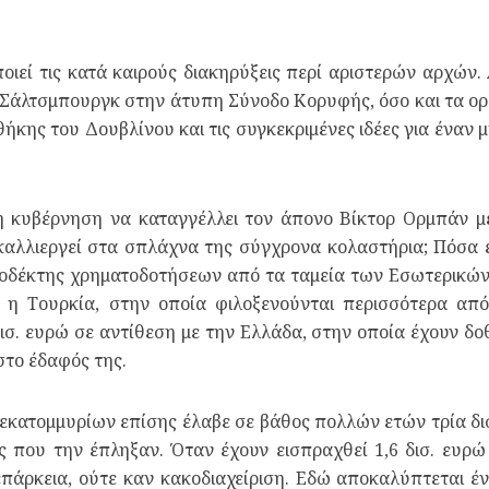
οιεί τις κατά καιρούς διακηρύξεις περί αριστερών αρχών
άλτσμπουργκ στην άτυπη Σύνοδο Κορυφής, όσο και τα ορθά
κης του Δουβλίνου και τις συγκεκριμένες ιδέες για ένα
ή κυβέρνηση να καταγγέλλει τον άπονο Βίκτορ Ορμπάν με 
 καλλιεργεί στα σπλάχνα της σύγχρονα κολαστήρια; Πόσα 
ποδέκτης χρηματοδοτήσεων από τα ταμεία των Εσωτερικών
ότι η Τουρκία, στην οποία φιλοξενούνται περισσότερα απ
δισ. ευρώ σε αντίθεση με την Ελλάδα, στην οποία έχουν δο
στο έδαφός της.
 εκατομμυρίων επίσης έλαβε σε βάθος πολλών ετών τρία δισ
 που την έπληξαν. Όταν έχουν εισπραχθεί 1,6 δισ. ευρώ 
πάρκεια, ούτε καν κακοδιαχείριση. Εδώ αποκαλύπτεται έν