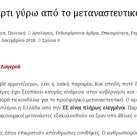
ρτι γύρω από το μεταναστευτικ
ητα
,
Πολιτική
Αναλύσεις
,
Ενδιαφέροντα άρθρα
,
Επικαιρότητα
,
Ευ
 Δεκεμβρίου 2018
Σχόλια 0
 Λυγερού
βά αρμενίζουμε
», λέει η λαϊκή παροιμία. Και επειδή ποτέ 
μέρες έχει ξεσπάσει καυγάς ανάμεσα στην κυβέρνηση και 
φορά τα κονδύλια για το προσφυγικό-μεταναστευτικό. Ο α
 αντλήσει η Ελλάδα από την
ΕE είναι πλήρως ελεγμένοι
. Πα
οικονομικοί μετανάστες εξακολουθούν να ζουν υπό άθλιες 
ια, όπου επικρατούν απάνθρωπες συνθήκες. Ο ανθρωπισμός έ