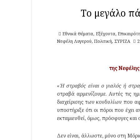
Το μεγάλο πά
Εθνικά Θέματα
,
Εξέχοντα
,
Επικαιρότ
Νεφέλη Λυγερού
,
Πολιτική
,
ΣΥΡΙΖΑ
2
της Νεφέλης
«
Ή στραβός είναι ο γιαλός ή στρα
στραβά αρμενίζουμε. Αυτές τις η
διαχείρισης των κονδυλίων που α
υποστήριξε ότι οι πόροι που έχει
εκταμιευθεί, όμως, πρόσφυγες και 
Δεν είναι, άλλωστε, μόνο στη Μόρ