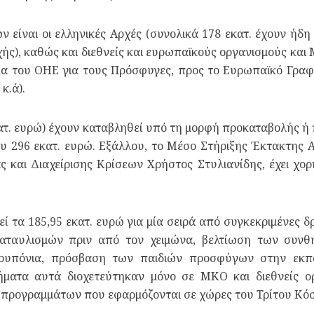
 είναι οι ελληνικές Αρχές (συνολικά 178 εκατ. έχουν ήδη
ής), καθώς και διεθνείς και ευρωπαϊκούς οργανισμούς και 
ία του ΟΗΕ για τους Πρόσφυγες, προς το Ευρωπαϊκό Γραφ
κ.ά).
κατ. ευρώ) έχουν καταβληθεί υπό τη μορφή προκαταβολής ή
υ 296 εκατ. ευρώ. Εξάλλου, το Μέσο Στήριξης Έκτακτης Αν
 και Διαχείρισης Κρίσεων Χρήστος Στυλιανίδης, έχει χο
ί τα 185,95 εκατ. ευρώ για μία σειρά από συγκεκριμένες 
αταυλισμών πριν από τον χειμώνα, βελτίωση των συνθη
ουπόνια, πρόσβαση των παιδιών προσφύγων στην εκπ
ήματα αυτά διοχετεύτηκαν μόνο σε ΜΚΟ και διεθνείς ορ
ο προγραμμάτων που εφαρμόζονται σε χώρες του Τρίτου Κό