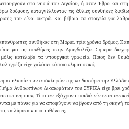
λειτουργούν στα νησιά του Αιγαίου, ή στον Έβρο και σ
ρω δρόμους, καταγγέλλοντας τις άθλιες συνθήκες διαβίω
ισής του είναι οικτρά. Και βέβαια τα στοιχεία για λαθρ
ς απάνθρωπες συνθήκες στη Μόρια, τρία χρόνια δρόμος. Κάπ
ούσε για τις συνθήκες στην Αμυγδαλέζα. Σήμερα διαχειρ
 μόλις κατέλαβε τα υπουργικά γραφεία. Ποιος δεν θυμά
αλογρέζα είχε χαλάσει κάποιο κλιματιστικό;
νη απελπισία των απόκληρών της να διασύρει την Ελλάδα σ
Τμήμα Ανθρωπίνων Δικαιωμάτων του ΣΥΡΙΖΑ είχε βρει χρό
 αυτοκτονήσουν; Τί κι αν εξάχρονα παιδιά γίνονται αντι
μούνται με πάνες για να αποφύγουν να βγουν από τη σκηνή τ
α, τα λύματα και οι ασθένειες;