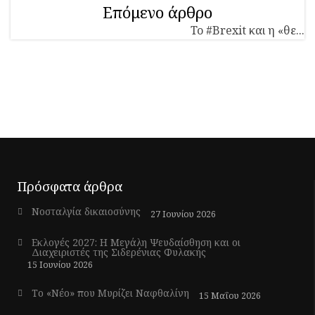
Επόμενο άρθρο
To #Brexit και η «θε...
Πρόσφατα άρθρα
Νοσταλγία δικαιοσύνης
27 Ιουνίου 2026
Εκλογές 2027: Η Μεγάλη Ψευδαίσθηση και οι
Διαχειριστές της Σιδερένιας Φυλακής
15 Ιουνίου 2026
Το «Νέο» που Μυρίζει Ναφθαλίνη
15 Μαΐου 2026