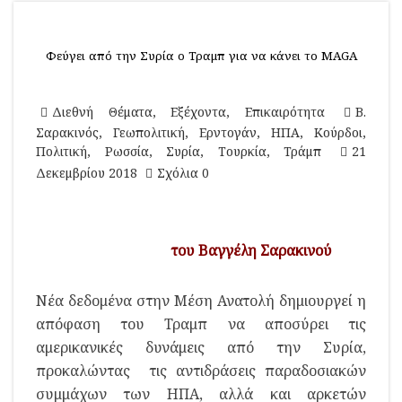
Φεύγει από την Συρία ο Τραμπ για να κάνει το MAGA
Διεθνή Θέματα
,
Εξέχοντα
,
Επικαιρότητα
Β.
Σαρακινός
,
Γεωπολιτική
,
Ερντογάν
,
ΗΠΑ
,
Κούρδοι
,
Πολιτική
,
Ρωσσία
,
Συρία
,
Τουρκία
,
Τράμπ
21
Δεκεμβρίου 2018
Σχόλια 0
του Βαγγέλη Σαρακινού
Νέα δεδομένα στην Μέση Ανατολή δημιουργεί η
απόφαση του Τραμπ να αποσύρει τις
αμερικανικές δυνάμεις από την Συρία,
προκαλώντας τις αντιδράσεις παραδοσιακών
συμμάχων των ΗΠΑ, αλλά και αρκετών