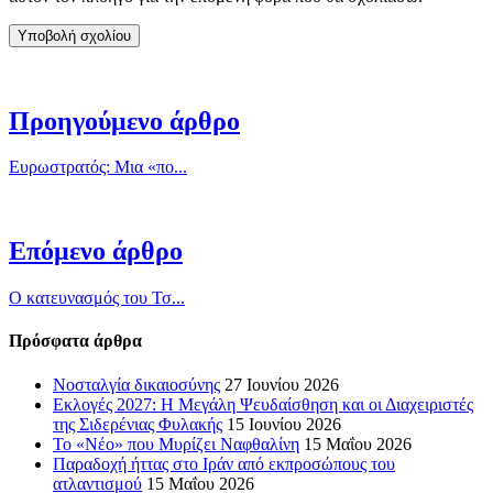
Προηγούμενο άρθρο
Ευρωστρατός: Μια «πο...
Επόμενο άρθρο
Ο κατευνασμός του Τσ...
Πρόσφατα άρθρα
Νοσταλγία δικαιοσύνης
27 Ιουνίου 2026
Εκλογές 2027: Η Μεγάλη Ψευδαίσθηση και οι Διαχειριστές
της Σιδερένιας Φυλακής
15 Ιουνίου 2026
Το «Νέο» που Μυρίζει Ναφθαλίνη
15 Μαΐου 2026
Παραδοχή ήττας στο Ιράν από εκπροσώπους του
ατλαντισμού
15 Μαΐου 2026