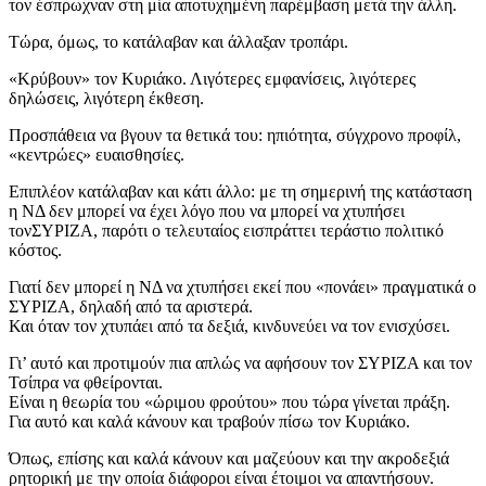
τον έσπρωχναν στη μία αποτυχημένη παρέμβαση μετά την άλλη.
Τώρα, όμως, το κατάλαβαν και άλλαξαν τροπάρι.
«Κρύβουν» τον Κυριάκο. Λιγότερες εμφανίσεις, λιγότερες
δηλώσεις, λιγότερη έκθεση.
Προσπάθεια να βγουν τα θετικά του: ηπιότητα, σύγχρονο προφίλ,
«κεντρώες» ευαισθησίες.
Επιπλέον κατάλαβαν και κάτι άλλο: με τη σημερινή της κατάσταση
η ΝΔ δεν μπορεί να έχει λόγο που να μπορεί να χτυπήσει
τονΣΥΡΙΖΑ, παρότι ο τελευταίος εισπράττει τεράστιο πολιτικό
κόστος.
Γιατί δεν μπορεί η ΝΔ να χτυπήσει εκεί που «πονάει» πραγματικά ο
ΣΥΡΙΖΑ, δηλαδή από τα αριστερά.
Και όταν τον χτυπάει από τα δεξιά, κινδυνεύει να τον ενισχύσει.
Γι’ αυτό και προτιμούν πια απλώς να αφήσουν τον ΣΥΡΙΖΑ και τον
Τσίπρα να φθείρονται.
Είναι η θεωρία του «ώριμου φρούτου» που τώρα γίνεται πράξη.
Για αυτό και καλά κάνουν και τραβούν πίσω τον Κυριάκο.
Όπως, επίσης και καλά κάνουν και μαζεύουν και την ακροδεξιά
ρητορική με την οποία διάφοροι είναι έτοιμοι να απαντήσουν.