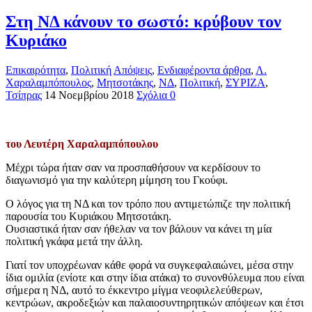
Στη ΝΔ κάνουν το σωστό: κρύβουν τον
Κυριάκο
Επικαιρότητα
,
Πολιτική
Απόψεις
,
Ενδιαφέροντα άρθρα
,
Λ.
Χαραλαμπόπουλος
,
Μητσοτάκης
,
ΝΔ
,
Πολιτική
,
ΣΥΡΙΖΑ
,
Τσίπρας
14 Νοεμβρίου 2018
Σχόλια 0
του Λευτέρη Χαραλαμπόπουλου
Μέχρι τώρα ήταν σαν να προσπαθήσουν να κερδίσουν το
διαγωνισμό για την καλύτερη μίμηση του Γκούφι.
Ο λόγος για τη ΝΔ και τον τρόπο που αντιμετώπιζε την πολιτική
παρουσία του Κυριάκου Μητσοτάκη.
Ουσιαστικά ήταν σαν ήθελαν να τον βάλουν να κάνει τη μία
πολιτική γκάφα μετά την άλλη.
Γιατί τον υποχρέωναν κάθε φορά να συγκεφαλαιώνει, μέσα στην
ίδια ομιλία (ενίοτε και στην ίδια ατάκα) το συνονθύλευμα που είναι
σήμερα η ΝΔ, αυτό το έκκεντρο μίγμα νεοφιλελεύθερων,
κεντρώων, ακροδεξιών και παλαιοσυντηρητικών απόψεων και έτσι