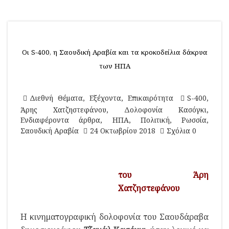
Οι S-400, η Σαουδική Αραβία και τα κροκοδείλια δάκρυα
των ΗΠΑ
Διεθνή Θέματα
,
Εξέχοντα
,
Επικαιρότητα
S-400
,
Άρης Χατζηστεφάνου
,
Δολοφονία Κασόγκι
,
Ενδιαφέροντα άρθρα
,
ΗΠΑ
,
Πολιτική
,
Ρωσσία
,
Σαουδική Αραβία
24 Οκτωβρίου 2018
Σχόλια 0
του Άρη
Χατζηστεφάνου
Η κινηματογραφική δολοφονία του Σαουδάραβα