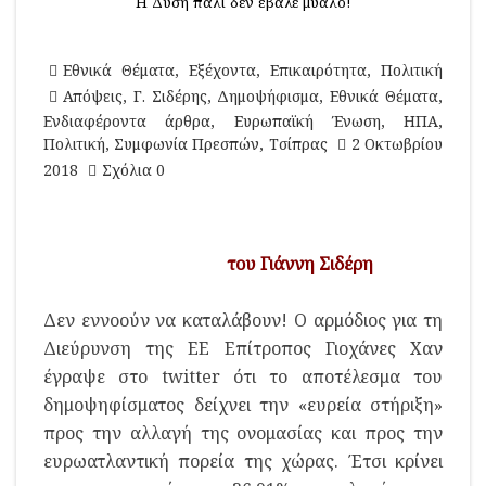
Η Δύση πάλι δεν έβαλε μυαλό!
Εθνικά Θέματα
,
Εξέχοντα
,
Επικαιρότητα
,
Πολιτική
Απόψεις
,
Γ. Σιδέρης
,
Δημοψήφισμα
,
Εθνικά Θέματα
,
Ενδιαφέροντα άρθρα
,
Ευρωπαϊκή Ένωση
,
ΗΠΑ
,
Πολιτική
,
Συμφωνία Πρεσπών
,
Τσίπρας
2 Οκτωβρίου
2018
Σχόλια 0
του Γιάννη Σιδέρη
Δεν εννοούν να καταλάβουν! Ο αρμόδιος για τη
Διεύρυνση της ΕΕ Επίτροπος Γιοχάνες Χαν
έγραψε στο twitter ότι το αποτέλεσμα του
δημοψηφίσματος δείχνει την «ευρεία στήριξη»
προς την αλλαγή της ονομασίας και προς την
ευρωατλαντική πορεία της χώρας. Έτσι κρίνει