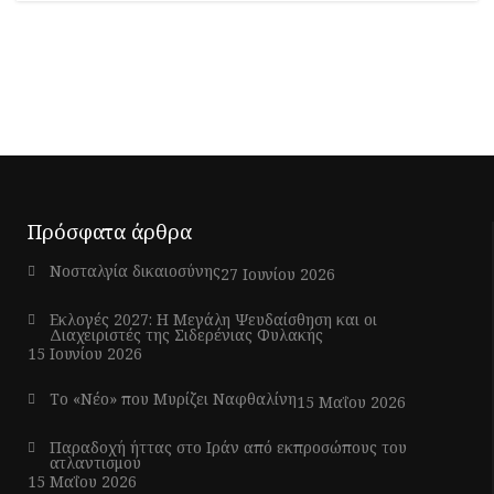
Πρόσφατα άρθρα
Νοσταλγία δικαιοσύνης
27 Ιουνίου 2026
Εκλογές 2027: Η Μεγάλη Ψευδαίσθηση και οι
Διαχειριστές της Σιδερένιας Φυλακής
15 Ιουνίου 2026
Το «Νέο» που Μυρίζει Ναφθαλίνη
15 Μαΐου 2026
Παραδοχή ήττας στο Ιράν από εκπροσώπους του
ατλαντισμού
15 Μαΐου 2026