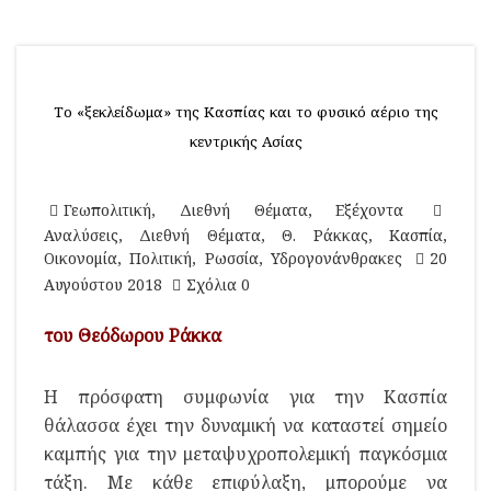
Το «ξεκλείδωμα» της Κασπίας και το φυσικό αέριο της
κεντρικής Ασίας
Γεωπολιτική
,
Διεθνή Θέματα
,
Εξέχοντα
Αναλύσεις
,
Διεθνή Θέματα
,
Θ. Ράκκας
,
Κασπία
,
Οικονομία
,
Πολιτική
,
Ρωσσία
,
Υδρογονάνθρακες
20
Αυγούστου 2018
Σχόλια 0
του Θεόδωρου Ράκκα
Η πρόσφατη συμφωνία για την Κασπία
θάλασσα έχει την δυναμική να καταστεί σημείο
καμπής για την μεταψυχροπολεμική παγκόσμια
τάξη. Με κάθε επιφύλαξη, μπορούμε να