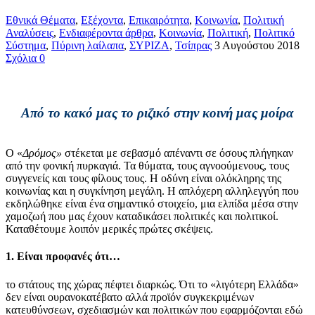
Εθνικά Θέματα
,
Εξέχοντα
,
Επικαιρότητα
,
Κοινωνία
,
Πολιτική
Αναλύσεις
,
Ενδιαφέροντα άρθρα
,
Κοινωνία
,
Πολιτική
,
Πολιτικό
Σύστημα
,
Πύρινη λαίλαπα
,
ΣΥΡΙΖΑ
,
Τσίπρας
3 Αυγούστου 2018
Σχόλια 0
Από το κακό μας το ριζικό στην κοινή μας μοίρα
Ο «
Δρόμος»
στέκεται με σεβασμό απέναντι σε όσους πλήγηκαν
από την φονική πυρκαγιά. Τα θύματα, τους αγνοούμενους, τους
συγγενείς και τους φίλους τους. Η οδύνη είναι ολόκληρης της
κοινωνίας και η συγκίνηση μεγάλη. Η απλόχερη αλληλεγγύη που
εκδηλώθηκε είναι ένα σημαντικό στοιχείο, μια ελπίδα μέσα στην
χαμοζωή που μας έχουν καταδικάσει πολιτικές και πολιτικοί.
Καταθέτουμε λοιπόν μερικές πρώτες σκέψεις.
1.
Είναι προφανές ότι…
το στάτους της χώρας πέφτει διαρκώς. Ότι το «λιγότερη Ελλάδα»
δεν είναι ουρανοκατέβατο αλλά προϊόν συγκεκριμένων
κατευθύνσεων, σχεδιασμών και πολιτικών που εφαρμόζονται εδώ