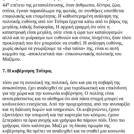
η
44
επέτειο της μεταπολίτευσης, όταν άνθρωποι, δέντρα, ζώα,
σπίτια, έγιναν παρανάλωμα της φωτιάς, σε συνθήκες υποτίθεται
επιφυλακής και ετοιμότητας. Η καθυστερημένη ανάληψη της
πολιτικής ευθύνης από τον Τσίπρα έρχεται κάτω από το βάρος της
μεγάλης λαϊκής δυσφορίας. Η αρχική γραμμή ότι ούτε η
καταστροφή είναι μεγάλη, ούτε είναι η ώρα των καταλογισμών
αλλά και το μοίρασμα των ευθυνών και στους πληγέντες ήταν τόσο
προκλητική που δεν μπορούσε να σταθεί. Η ανάληψη ευθύνης,
χωρίς ακόμα να γνωρίζουμε τα «δια ταύτα» της, είναι κι αυτή
κομμάτι της –αποκλειστικά πια– επικοινωνιακής πολιτικής του
Μαξίμου.
7.
Η κυβέρνηση Τσίπρα,
τόσο για τη συνολική της πολιτική, όσο και για τη σοβαρή της
ανικανότητα, έχει αναδειχθεί σε μια τυχοδιωκτική και επικίνδυνη
για την χώρα και την κοινωνία κυβέρνηση. Ο πολίτης είναι
ανυπεράσπιστος και το αίσθημα ότι ανά πάσα στιγμή μπορεί να
κινδυνεύσει ενισχύεται. Από την προχειρότητα, από την ανυπαρξία
και τη διάλυση δομών και υπηρεσιών. Οι κυβερνώντες έχουν
εξαντλήσει την υπομονή και την καρτερία του κόσμου, έχουν
ξεπεράσει τα όρια ανοχής και γρήγορα θα πάρουν πόδι. Όσο πιο
γρήγορα, τόσο καλύτερα. Μαζί με τη δίκαιη τιμωρία της
κυβέρνησης θα πρέπει να αναδειχθεί και να σταθεί μια κοινωνία