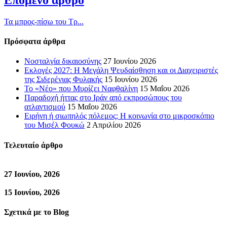
Τα μπρος-πίσω του Τρ...
Πρόσφατα άρθρα
Νοσταλγία δικαιοσύνης
27 Ιουνίου 2026
Εκλογές 2027: Η Μεγάλη Ψευδαίσθηση και οι Διαχειριστές
της Σιδερένιας Φυλακής
15 Ιουνίου 2026
Το «Νέο» που Μυρίζει Ναφθαλίνη
15 Μαΐου 2026
Παραδοχή ήττας στο Ιράν από εκπροσώπους του
ατλαντισμού
15 Μαΐου 2026
Ειρήνη ή σιωπηλός πόλεμος; Η κοινωνία στο μικροσκόπιο
του Μισέλ Φουκώ
2 Απριλίου 2026
Τελευταίο άρθρο
27 Ιουνίου, 2026
15 Ιουνίου, 2026
Σχετικά με το Blog