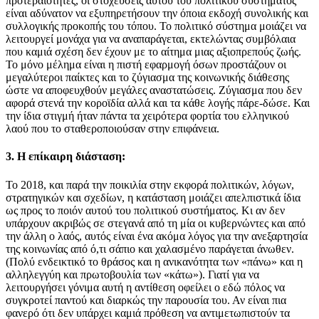
προτεραιότητες, οι στοχεύσεις αυτού του πολιτικού συστήματος
είναι αδύνατον να εξυπηρετήσουν την όποια εκδοχή συνολικής και
συλλογικής προκοπής του τόπου. Το πολιτικό σύστημα μοιάζει να
λειτουργεί μονάχα για να αναπαράγεται, εκτελώντας συμβόλαια
που καμιά σχέση δεν έχουν με το αίτημα μιας αξιοπρεπούς ζωής.
Το μόνο μέλημα είναι η πιστή εφαρμογή όσων προστάζουν οι
μεγαλύτεροι παίκτες και το ζύγιασμα της κοινωνικής διάθεσης
ώστε να αποφευχθούν μεγάλες αναστατώσεις. Ζύγιασμα που δεν
αφορά στενά την κοροϊδία αλλά και τα κάθε λογής πάρε-δώσε. Και
την ίδια στιγμή ήταν πάντα τα χειρότερα φορτία του ελληνικού
λαού που το σταθεροποιούσαν στην επιφάνεια.
3.
Η επίκαιρη διάσταση:
Το 2018, και παρά την ποικιλία στην εκφορά πολιτικών, λόγων,
στρατηγικών και σχεδίων, η κατάσταση μοιάζει απελπιστικά ίδια
ως προς το ποιόν αυτού του πολιτικού συστήματος. Κι αν δεν
υπάρχουν ακριβώς σε στεγανά από τη μία οι κυβερνώντες και από
την άλλη ο λαός, αυτός είναι ένα ακόμα λόγος για την ανεξαρτησία
της κοινωνίας από ό,τι σάπιο και χαλασμένο παράγεται άνωθεν.
(Πολύ ενδεικτικό το θράσος και η ανικανότητα των «πάνω» και η
αλληλεγγύη και πρωτοβουλία των «κάτω»). Γιατί για να
λειτουργήσει γόνιμα αυτή η αντίθεση οφείλει ο εδώ πόλος να
συγκροτεί παντού και διαρκώς την παρουσία του. Αν είναι πια
φανερό ότι δεν υπάρχει καμιά πρόθεση να αντιμετωπιστούν τα