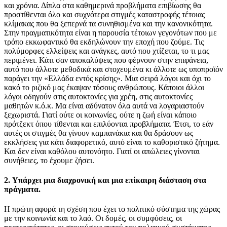
και χρόνια. Δίπλα στα καθημερινά προβλήματα επιβίωσης θα
προστίθενται όλο και συχνότερα στιγμές καταστροφής τέτοιας
κλίμακας που θα ξεπερνά τα συνηθισμένα και την κανονικότητα.
Στην πραγματικότητα είναι η παρουσία τέτοιων γεγονότων που με
τρόπο εκκωφαντικό θα εκδηλώνουν την εποχή που ζούμε. Τις
πολύμορφες ελλείψεις και ανάγκες, αυτό που χτίζεται, το τι μας
περιμένει. Κάτι σαν αποκαλύψεις που φέρνουν στην επιφάνεια,
αυτό που άλλοτε μεθοδικά και στοχευμένα κι άλλοτε ως υποπροϊόν
παράγει την «Ελλάδα εντός κρίσης». Μια σειρά λόγοι και όχι το
κακό το ριζικό μας έκαψαν τόσους ανθρώπους. Κάποιοι άλλοι
λόγοι οδηγούν στις αυτοκτονίες για χρέη, στις αυτοκτονίες
μαθητών κ.ό.κ. Μα είναι αδύνατον όλα αυτά να λογαριαστούν
ξεχωριστά. Γιατί ούτε οι κοινωνίες, ούτε η ζωή είναι κάποιο
πρότζεκτ όπου τίθενται και επιλύονται προβλήματα. Έτσι, το εάν
αυτές οι στιγμές θα γίνουν καμπανάκια και θα δράσουν ως
εκκλήσεις για κάτι διαφορετικό, αυτό είναι το καθοριστικό ζήτημα.
Και δεν είναι καθόλου αυτονόητο. Γιατί οι απώλειες γίνονται
συνήθειες, το έχουμε ζήσει.
2.
Υπάρχει μια διαχρονική και μια επίκαιρη διάσταση στα
πράγματα.
Η πρώτη αφορά τη σχέση που έχει το πολιτικό σύστημα της χώρας
με την κοινωνία και το λαό. Οι δομές, οι συμφύσεις, οι