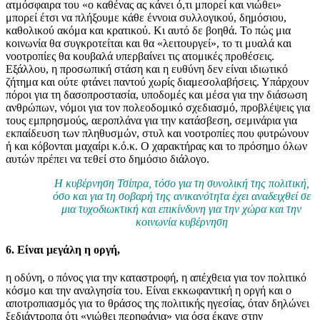
ατμόσφαιρα του «ο καθένας ας κάνει ό,τι μπορεί και νιώθει»
μπορεί έτσι να πλήξουμε κάθε έννοια συλλογικού, δημόσιου,
καθολικού ακόμα και κρατικού. Κι αυτό δε βοηθά. Το πώς μια
κοινωνία θα συγκροτείται και θα «λειτουργεί», το τι μυαλά και
νοοτροπίες θα κουβαλά υπερβαίνει τις ατομικές προθέσεις.
Εξάλλου, η προσωπική στάση και η ευθύνη δεν είναι ιδιωτικό
ζήτημα και ούτε φτάνει παντού χωρίς διαμεσολαβήσεις. Υπάρχουν
πόροι για τη δασοπροστασία, υποδομές και μέσα για την διάσωση
ανθρώπων, νόμοι για τον πολεοδομικό σχεδιασμό, προβλέψεις για
τους εμπρησμούς, αεροπλάνα για την κατάσβεση, σεμινάρια για
εκπαίδευση των πληθυσμών, στυλ και νοοτροπίες που φυτρώνουν
ή και κόβονται μαχαίρι κ.ό.κ. Ο χαρακτήρας και το πρόσημο όλων
αυτών πρέπει να τεθεί στο δημόσιο διάλογο.
Η κυβέρνηση Τσίπρα, τόσο για τη συνολική της πολιτική,
όσο και για τη σοβαρή της ανικανότητα έχει αναδειχθεί σε
μια τυχοδιωκτική και επικίνδυνη για την χώρα και την
κοινωνία κυβέρνηση
6.
Είναι μεγάλη η οργή,
η οδύνη, ο πόνος για την καταστροφή, η απέχθεια για τον πολιτικό
κόσμο και την αναλγησία του. Είναι εκκωφαντική η οργή και ο
αποτροπιασμός για το θράσος της πολιτικής ηγεσίας, όταν δηλώνει
ξεδιάντροπα ότι «νιώθει περηφάνια» για όσα έκανε στην