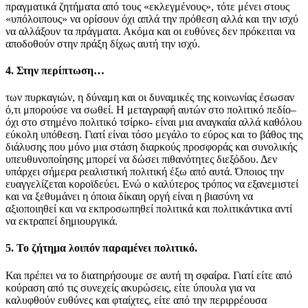
πραγματικά ζητήματα από τους «εκλεγμένους», τότε μένει στους
«υπόλοιπους» να ορίσουν όχι απλά την πρόθεση αλλά και την ισχύ
να αλλάξουν τα πράγματα. Ακόμα και οι ευθύνες δεν πρόκειται να
αποδοθούν στην πράξη δίχως αυτή την ισχύ.
4.
Στην περίπτωση…
των πυρκαγιών, η δύναμη και οι δυναμικές της κοινωνίας έσωσαν
ό,τι μπορούσε να σωθεί. Η μεταγραφή αυτών στο πολιτικό πεδίο–
όχι στο στημένο πολιτικό τσίρκο- είναι μια αναγκαία αλλά καθόλου
εύκολη υπόθεση. Γιατί είναι τόσο μεγάλο το εύρος και το βάθος της
διάλυσης που μόνο μια στάση διαρκούς προσφοράς και συνολικής
υπευθυνοποίησης μπορεί να δώσει πιθανότητες διεξόδου. Δεν
υπάρχει σήμερα ρεαλιστική πολιτική έξω από αυτά. Όποιος την
ευαγγελίζεται κοροϊδεύει. Ενώ ο καλύτερος τρόπος να εξανεμιστεί
και να ξεθυμάνει η όποια δίκαιη οργή είναι η βιασύνη να
αξιοποιηθεί και να εκπροσωπηθεί πολιτικά και πολιτικάντικα αντί
να εκτραπεί δημιουργικά.
5.
Το ζήτημα λοιπόν παραμένει πολιτικό.
Και πρέπει να το διατηρήσουμε σε αυτή τη σφαίρα. Γιατί είτε από
κούραση από τις συνεχείς ακυρώσεις, είτε ύπουλα για να
καλυφθούν ευθύνες και φταίχτες, είτε από την περιρρέουσα