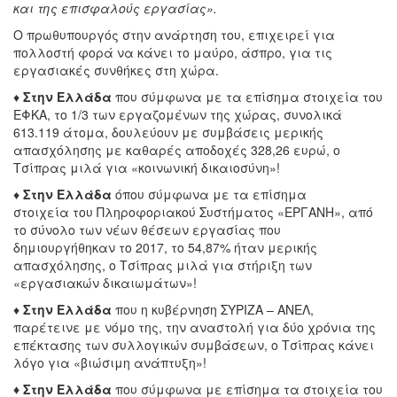
και της επισφαλούς εργασίας».
Ο πρωθυπουργός στην ανάρτηση του, επιχειρεί για
πολλοστή φορά να κάνει το μαύρο, άσπρο, για τις
εργασιακές συνθήκες στη χώρα.
♦
Στην Ελλάδα
που σύμφωνα με τα επίσημα στοιχεία του
ΕΦΚΑ, το 1/3 των εργαζομένων της χώρας, συνολικά
613.119 άτομα, δουλεύουν με συμβάσεις μερικής
απασχόλησης με καθαρές αποδοχές 328,26 ευρώ, ο
Τσίπρας μιλά για «κοινωνική δικαιοσύνη»!
♦
Στην Ελλάδα
όπου σύμφωνα με τα επίσημα
στοιχεία του Πληροφοριακού Συστήματος «ΕΡΓΑΝΗ», από
το σύνολο των νέων θέσεων εργασίας που
δημιουργήθηκαν το 2017, το 54,87% ήταν μερικής
απασχόλησης, ο Τσίπρας μιλά για στήριξη των
«εργασιακών δικαιωμάτων»!
♦
Στην Ελλάδα
που η κυβέρνηση ΣΥΡΙΖΑ – ΑΝΕΛ,
παρέτεινε με νόμο της, την αναστολή για δύο χρόνια της
επέκτασης των συλλογικών συμβάσεων, ο Τσίπρας κάνει
λόγο για «βιώσιμη ανάπτυξη»!
♦ Στην Ελλάδα
που σύμφωνα με επίσημα τα στοιχεία του