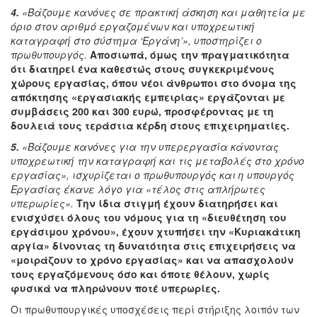
4.
«Βάζουμε κανόνες σε πρακτική άσκηση και μαθητεία με
όριο στον αριθμό εργαζομένων και υποχρεωτική
καταγραφή στο σύστημα ‘Εργάνη’», υποστηρίζει ο
πρωθυπουργός.
Αποσιωπά, όμως την πραγματικότητα
ότι διατηρεί ένα καθεστώς στους συγκεκριμένους
χώρους εργασίας, όπου νέοι άνθρωποι στο όνομα της
απόκτησης «εργασιακής εμπειρίας» εργάζονται με
συμβάσεις 200 και 300 ευρώ, προσφέροντας με τη
δουλειά τους τεράστια κέρδη στους επιχειρηματίες.
5.
«Βάζουμε κανόνες για την υπερεργασία κάνοντας
υποχρεωτική την καταγραφή και τις μεταβολές στο χρόνο
εργασίας», ισχυρίζεται ο πρωθυπουργός και η υπουργός
Εργασίας έκανε λόγο για «τέλος στις απλήρωτες
υπερωρίες».
Την ίδια στιγμή έχουν διατηρήσει και
ενισχύσει όλους του νόμους για τη «διευθέτηση του
εργάσιμου χρόνου», έχουν χτυπήσει την «Κυριακάτικη
αργία» δίνοντας τη δυνατότητα στις επιχειρήσεις να
«μοιράζουν το χρόνο εργασίας» και να απασχολούν
τους εργαζόμενους όσο και όποτε θέλουν, χωρίς
φυσικά να πληρώνουν ποτέ υπερωρίες.
Οι πρωθυπουργικές υποσχέσεις περί στήριξης λοιπόν των