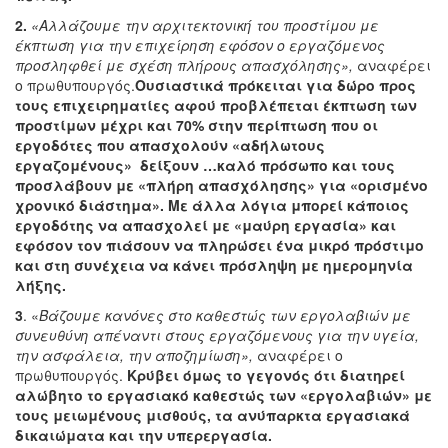
2.
«Αλλάζουμε την αρχιτεκτονική του προστίμου με
έκπτωση για την επιχείρηση εφόσον ο εργαζόμενος
προσληφθεί με σχέση πλήρους απασχόλησης»,
αναφέρει
ο πρωθυπουργός.
Ουσιαστικά πρόκειται για δώρο προς
τους επιχειρηματίες αφού προβλέπεται έκπτωση των
προστίμων μέχρι και 70% στην περίπτωση που οι
εργοδότες που απασχολούν «αδήλωτους
εργαζομένους» δείξουν …καλό πρόσωπο και τους
προσλάβουν με «πλήρη απασχόλησης» για «ορισμένο
χρονικό διάστημα». Με άλλα λόγια μπορεί κάποιος
εργοδότης να απασχολεί με «μαύρη εργασία» και
εφόσον τον πιάσουν να πληρώσει ένα μικρό πρόστιμο
και στη συνέχεια να κάνει πρόσληψη με ημερομηνία
λήξης.
3
. «
Βάζουμε κανόνες στο καθεστώς των εργολαβιών με
συνευθύνη απέναντι στους εργαζόμενους για την υγεία,
την ασφάλεια, την αποζημίωση»,
αναφέρει ο
πρωθυπουργός.
Κρύβει όμως το γεγονός ότι διατηρεί
αλώβητο το εργασιακό καθεστώς των «εργολαβιών» με
τους μειωμένους μισθούς, τα ανύπαρκτα εργασιακά
δικαιώματα και την υπερεργασία.