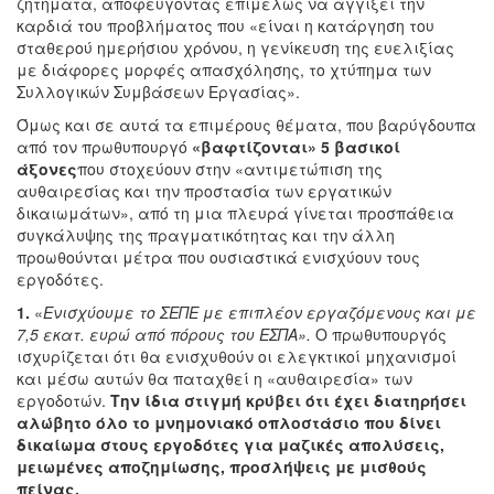
ζητήματα, αποφεύγοντας επιμελώς να αγγίξει την
καρδιά του προβλήματος που «είναι η κατάργηση του
σταθερού ημερήσιου χρόνου, η γενίκευση της ευελιξίας
με διάφορες μορφές απασχόλησης, το χτύπημα των
Συλλογικών Συμβάσεων Εργασίας».
Όμως και σε αυτά τα επιμέρους θέματα, που βαρύγδουπα
από τον πρωθυπουργό
«βαφτίζονται» 5 βασικοί
άξονες
που στοχεύουν στην «αντιμετώπιση της
αυθαιρεσίας και την προστασία των εργατικών
δικαιωμάτων», από τη μια πλευρά γίνεται προσπάθεια
συγκάλυψης της πραγματικότητας και την άλλη
προωθούνται μέτρα που ουσιαστικά ενισχύουν τους
εργοδότες.
1.
«
Ενισχύουμε το ΣΕΠΕ με επιπλέον εργαζόμενους και με
7,5 εκατ. ευρώ από πόρους του ΕΣΠΑ».
Ο πρωθυπουργός
ισχυρίζεται ότι θα ενισχυθούν οι ελεγκτικοί μηχανισμοί
και μέσω αυτών θα παταχθεί η «αυθαιρεσία» των
εργοδοτών.
Την ίδια στιγμή κρύβει ότι έχει διατηρήσει
αλώβητο όλο το μνημονιακό οπλοστάσιο που δίνει
δικαίωμα στους εργοδότες για μαζικές απολύσεις,
μειωμένες αποζημίωσης, προσλήψεις με μισθούς
πείνας.