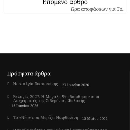
Επόμενο άρθρο
Ωρα αποφάσεων για Το...
Πρόσφατα άρθρα
Νοσταλγία δικαιοσύνης
27 Ιουνίου 2026
Εκλογές 2027: Η Μεγάλη Ψευδαίσθηση και οι
Διαχειριστές της Σιδερένιας Φυλακής
15 Ιουνίου 2026
Το «Νέο» που Μυρίζει Ναφθαλίνη
15 Μαΐου 2026