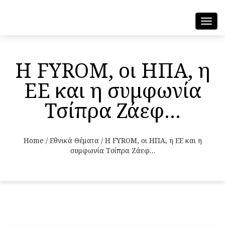
Toggl
navig
Η FYROM, οι ΗΠΑ, η
ΕΕ και η συμφωνία
Τσίπρα Ζάεφ…
Home
/
Εθνικά Θέματα
/
Η FYROM, οι ΗΠΑ, η ΕΕ και η
συμφωνία Τσίπρα Ζάεφ…