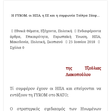
Η FYROM, οι ΗΠΑ, η ΕΕ και η συμφωνία Τσίπρα Ζάεφ…
Εθνικά Θέματα
,
Εξέχοντα
,
Πολιτική
Ενδιαφέροντα
άρθρα
,
Επικαιρότητα
,
Ευρωπαϊκή Ένωση
,
ΗΠΑ
,
Μακεδονία
,
Πολιτική
,
Σκοπιανό
25 Ιουνίου 2018
Σχόλια 0
της Τζούλιας
Λιακοπούλου
Τί συμφέρον έχουν οι ΗΠΑ και επείγονται να
εντάξουν τη FYROM στο ΝΑΤΟ;
Ο στρατηγικός σχεδιασμός των Ηνωμένων