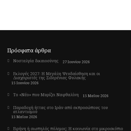
Πρόσφατα άρθρα
Νοσταλγία δικαιοσύνης
27 Ιουνίου 2026
Εκλογές 2027: Η Μεγάλη Ψευδαίσθηση και οι
Διαχειριστές της Σιδερένιας Φυλακής
15 Ιουνίου 2026
Το «Νέο» που Μυρίζει Ναφθαλίνη
15 Μαΐου 2026
Παραδοχή ήττας στο Ιράν από εκπροσώπους του
ατλαντισμού
15 Μαΐου 2026
Ειρήνη ή σιωπηλός πόλεμος; Η κοινωνία στο μικροσκόπιο