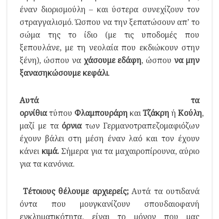
έναν διορισμούλη – και ύστερα συνεχίζουν τον
στραγγαλισμό. Ώσπου να την ξεπατώσουν απ’ το
σώμα της το ίδιο (με τις υποδομές που
ξεπουλάνε, με τη νεολαία που εκδιώκουν στην
ξένη), ώσπου να
χάσουμε εδάφη
, ώσπου
να μην
ξανασηκώσουμε κεφάλι
.
Αυτά τα
ορνίθια
τύπου
Φλαμπουράρη
και
Τζάκρη
ή
Κούλη
,
μαζί με τα
όρνια
των Γερμανοτραπεζομαφιόζων
έχουν βάλει στη μέση έναν λαό και τον έχουν
κάνει
κιμά.
Σήμερα για τα μαχαιροπίρουνα, αύριο
για τα κανόνια.
Τέτοιους θέλουμε αρχιερείς;
Αυτά τα ουτιδανά
όντα που μουγκανίζουν σπουδαιοφανή
εγκληματικότητα, είναι το μόνον που μας