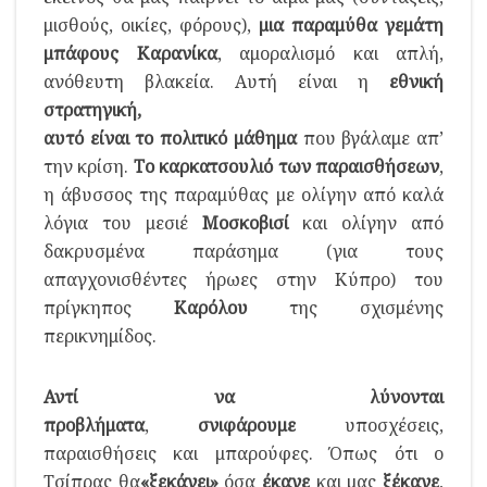
μισθούς, οικίες, φόρους),
μια παραμύθα γεμάτη
μπάφους Καρανίκα
, αμοραλισμό και απλή,
ανόθευτη βλακεία. Αυτή είναι η
εθνική
στρατηγική,
αυτό είναι το πολιτικό μάθημα
που βγάλαμε απ’
την κρίση.
Το καρκατσουλιό των παραισθήσεων
,
η άβυσσος της παραμύθας με ολίγην από καλά
λόγια του μεσιέ
Μοσκοβισί
και ολίγην από
δακρυσμένα παράσημα (για τους
απαγχονισθέντες ήρωες στην Κύπρο) του
πρίγκηπος
Καρόλου
της σχισμένης
περικνημίδος.
Αντί να λύνονται
προβλήματα
,
σνιφάρουμε
υποσχέσεις,
παραισθήσεις και μπαρούφες. Όπως ότι ο
Τσίπρας θα
«ξεκάνει»
όσα
έκανε
και μας
ξέκανε
,