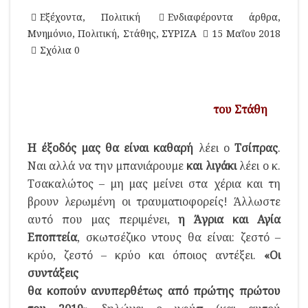
Εξέχοντα
,
Πολιτική
Ενδιαφέροντα άρθρα
,
Μνημόνιο
,
Πολιτική
,
Στάθης
,
ΣΥΡΙΖΑ
15 Μαΐου 2018
Σχόλια 0
του Στάθη
Η έξοδός μας θα είναι καθαρή
λέει ο
Τσίπρας
.
Ναι αλλά να την μπανιάρουμε
και λιγάκι
λέει ο κ.
Τσακαλώτος – μη μας μείνει στα χέρια και τη
βρουν λερωμένη οι τραυματιοφορείς! Άλλωστε
αυτό που μας περιμένει,
η Άγρια και Αγία
Εποπτεία
, σκωτσέζικο ντους θα είναι: ζεστό –
κρύο, ζεστό – κρύο και όποιος αντέξει.
«Οι
συντάξεις
θα κοπούν ανυπερθέτως από πρώτης πρώτου