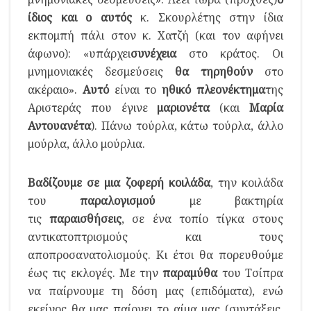
ίδιος και ο αυτός
κ. Σκουρλέτης στην ίδια
εκπομπή πάλι στον κ. Χατζή (και τον αφήνει
άφωνο): «υπάρχει
συνέχεια
στο κράτος. Οι
μνημονιακές δεσμεύσεις
θα τηρηθούν
στο
ακέραιο».
Αυτό
είναι το
ηθικό πλεονέκτημα
της
Αριστεράς που έγινε
μαριονέτα
(και
Μαρία
Αντουανέτα
). Πάνω τούρλα, κάτω τούρλα, άλλο
μούρλα, άλλο μούρλια.
Βαδίζουμε
σε μια ζοφερή κοιλάδα
, την κοιλάδα
του
παραλογισμού
με βακτηρία
τις
παραισθήσεις
, σε ένα τοπίο τίγκα στους
αντικατοπτρισμούς και τους
αποπροσανατολισμούς. Κι έτσι θα πορευθούμε
έως τις εκλογές. Με την
παραμύθα
του Τσίπρα
να παίρνουμε τη δόση μας (επιδόματα), ενώ
εκείνος θα μας παίρνει το αίμα μας (συντάξεις,