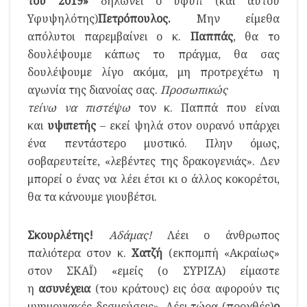
του 2019»
δηλώνει ο υφύπ (και αυτού
Υφυψηλότης)
Πετρόπουλος.
Μην είμεθα
απόλυτοι παρεμβαίνει ο κ.
Παππάς
, θα το
δουλέψουμε κάπως το πράγμα, θα σας
δουλέψουμε λίγο ακόμα, μη προτρεχέτω η
αγωνία της διανοίας σας.
Προσωπικώς
τείνω να πιστέψω
τον κ. Παππά που είναι
και
υψιπετής
– εκεί ψηλά στον ουρανό υπάρχει
ένα πεντάστερο μυστικό. Πλην όμως,
σοβαρευτείτε, «λεβέντες της δρακογενιάς». Δεν
μπορεί ο ένας να λέει έτσι κι ο άλλος κοκορέτσι,
θα τα κάνουμε γιουβέτσι.
Σκουρλέτης!
Αδάμας!
Λέει ο άνθρωπος
παλιότερα στον κ.
Χατζή
(εκπομπή «Ακραίως»
στον ΣΚΑΪ) «εμείς (ο ΣΥΡΙΖΑ) είμαστε
η
ασυνέχεια
(του κράτους) εις όσα αφορούν τις
μνημονιακές δεσμεύσεις». Λέει τώρα (προχθές)
ο