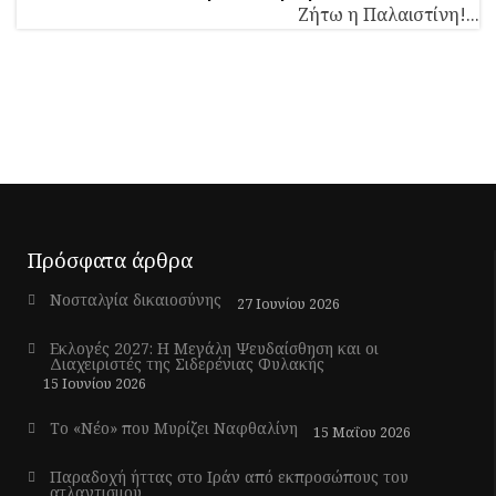
Ζήτω η Παλαιστίνη!...
Πρόσφατα άρθρα
Νοσταλγία δικαιοσύνης
27 Ιουνίου 2026
Εκλογές 2027: Η Μεγάλη Ψευδαίσθηση και οι
Διαχειριστές της Σιδερένιας Φυλακής
15 Ιουνίου 2026
Το «Νέο» που Μυρίζει Ναφθαλίνη
15 Μαΐου 2026
Παραδοχή ήττας στο Ιράν από εκπροσώπους του
ατλαντισμού