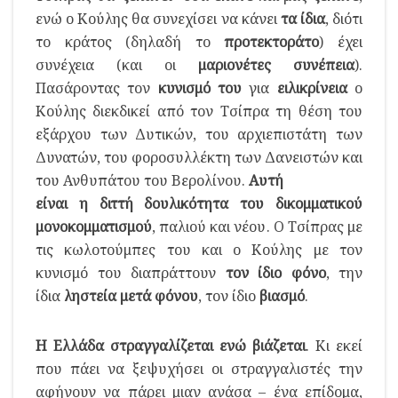
ενώ ο Κούλης θα συνεχίσει να κάνει
τα ίδια
, διότι
το κράτος (δηλαδή το
προτεκτοράτο
) έχει
συνέχεια (και οι
μαριονέτες συνέπεια
).
Πασάροντας τον
κυνισμό του
για
ειλικρίνεια
ο
Κούλης διεκδικεί από τον Τσίπρα τη θέση του
εξάρχου των Δυτικών, του αρχιεπιστάτη των
Δυνατών, του φοροσυλλέκτη των Δανειστών και
του Ανθυπάτου του Βερολίνου.
Αυτή
είναι η διττή δουλικότητα του δικομματικού
μονοκομματισμού
, παλιού και νέου. Ο Τσίπρας με
τις κωλοτούμπες του και ο Κούλης με τον
κυνισμό του διαπράττουν
τον ίδιο φόνο
, την
ίδια
ληστεία μετά φόνου
, τον ίδιο
βιασμό
.
Η Ελλάδα στραγγαλίζεται ενώ βιάζεται
. Κι εκεί
που πάει να ξεψυχήσει οι στραγγαλιστές την
αφήνουν να πάρει μιαν ανάσα – ένα επίδομα,