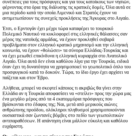
συνέπειες για τους πρόσφυγες και για τους κατοίκους των νησιών,
φέρνοντας στα όρια της διάλυσης τις κρατικές δομές. Όλα αυτά σε
μια περίοδο κατά την οποία Λιμενικό και Στρατός έχουν να
αντιμετωπίσουν τις συνεχείς προκλήσεις της Άγκυρας στο Αιγαίο.
Έτσι, ο Ερντογάν έχει μέχρι τώρα καταφέρει το τουρκικό
Πολεμικό Ναυτικό να κυκλοφορεί στις ελληνικές θάλασσες σαν
μέρος της νατοϊκής αρμάδας, να έχουν προκληθεί σοβαρά
προβλήματα στον ελληνικό κρατικό μηχανισμό και την ελληνική
κοινωνία, να έχουν «θολώσει» τα σύνορα Ελλάδας-Τουρκίας και
να έχει μειωθεί επικίνδυνα η ελληνική κυριαρχία στο Ανατολικό
Αιγαίο. Όλα αυτά δεν είναι καθόλου λίγα για την Τουρκία, ειδικά
όταν έχει τη δυνατότητα να χρησιμοποιεί το γεωπολιτικό όπλο του
προσφυγικού κατά το δοκούν. Τώρα, το ίδιο έργο έχει αρχίσει να
παίζεται και στον Έβρο.
Αλήθεια, μπορεί να σκεφτεί κάποιος τι ακριβώς θα γίνει στην
Ελλάδα αν η Τουρκία αποφασίσει να «στείλει» προς την χώρα μας
ένα μεγάλο μέρος από τα 4 εκατομμύρια πρόσφυγες που
βρίσκονται στο έδαφος της; Ναι, μετά από μερικούς αιώνες
ανθρώπινης προόδου, ολόκληροι πληθυσμοί χρησιμοποιούνται
ουσιαστικά σαν ζωντανές βόμβες στο πεδίο των γεωπολιτικών
αντιπαραθέσεων. Η απάντηση είναι μάλλον εύκολη και καθόλου
ευχάριστη.