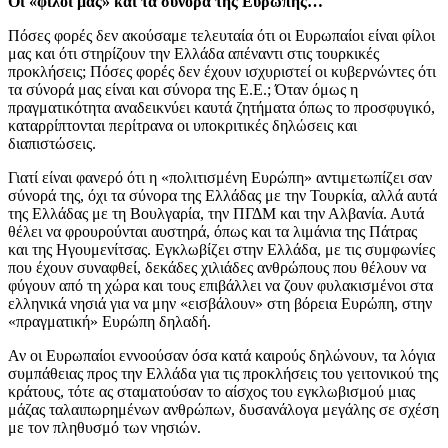
Οι «φίλοι μας» και τα σύνορα της Ευρώπης…
Πόσες φορές δεν ακούσαμε τελευταία ότι οι Ευρωπαίοι είναι φίλοι
μας και ότι στηρίζουν την Ελλάδα απέναντι στις τουρκικές
προκλήσεις; Πόσες φορές δεν έχουν ισχυριστεί οι κυβερνώντες ότι
τα σύνορά μας είναι και σύνορα της Ε.Ε.; Όταν όμως η
πραγματικότητα αναδεικνύει καυτά ζητήματα όπως το προσφυγικό,
καταρρίπτονται περίτρανα οι υποκριτικές δηλώσεις και
διαπιστώσεις.
Γιατί είναι φανερό ότι η «πολιτισμένη Ευρώπη» αντιμετωπίζει σαν
σύνορά της, όχι τα σύνορα της Ελλάδας με την Τουρκία, αλλά αυτά
της Ελλάδας με τη Βουλγαρία, την ΠΓΔΜ και την Αλβανία. Αυτά
θέλει να φρουρούνται αυστηρά, όπως και τα λιμάνια της Πάτρας
και της Ηγουμενίτσας. Εγκλωβίζει στην Ελλάδα, με τις συμφωνίες
που έχουν συναφθεί, δεκάδες χιλιάδες ανθρώπους που θέλουν να
φύγουν από τη χώρα και τους επιβάλλει να ζουν φυλακισμένοι στα
ελληνικά νησιά για να μην «εισβάλουν» στη βόρεια Ευρώπη, στην
«πραγματική» Ευρώπη δηλαδή.
Αν οι Ευρωπαίοι εννοούσαν όσα κατά καιρούς δηλώνουν, τα λόγια
συμπάθειας προς την Ελλάδα για τις προκλήσεις του γειτονικού της
κράτους, τότε ας σταματούσαν το αίσχος του εγκλωβισμού μιας
μάζας ταλαιπωρημένων ανθρώπων, δυσανάλογα μεγάλης σε σχέση
με τον πληθυσμό των νησιών.