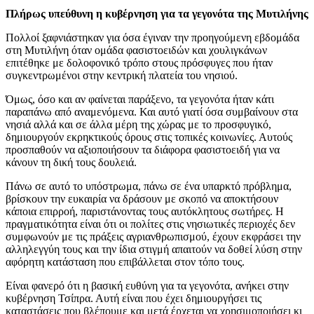
Πλήρως υπεύθυνη η κυβέρνηση για τα γεγονότα της Μυτιλήνης
Πολλοί ξαφνιάστηκαν για όσα έγιναν την προηγούμενη εβδομάδα
στη Μυτιλήνη όταν ομάδα φασιστοειδών και χουλιγκάνων
επιτέθηκε με δολοφονικό τρόπο στους πρόσφυγες που ήταν
συγκεντρωμένοι στην κεντρική πλατεία του νησιού.
Όμως, όσο και αν φαίνεται παράξενο, τα γεγονότα ήταν κάτι
παραπάνω από αναμενόμενα. Και αυτό γιατί όσα συμβαίνουν στα
νησιά αλλά και σε άλλα μέρη της χώρας με το προσφυγικό,
δημιουργούν εκρηκτικούς όρους στις τοπικές κοινωνίες. Αυτούς
προσπαθούν να αξιοποιήσουν τα διάφορα φασιστοειδή για να
κάνουν τη δική τους δουλειά.
Πάνω σε αυτό το υπόστρωμα, πάνω σε ένα υπαρκτό πρόβλημα,
βρίσκουν την ευκαιρία να δράσουν με σκοπό να αποκτήσουν
κάποια επιρροή, παριστάνοντας τους αυτόκλητους σωτήρες. Η
πραγματικότητα είναι ότι οι πολίτες στις νησιωτικές περιοχές δεν
συμφωνούν με τις πράξεις αγριανθρωπισμού, έχουν εκφράσει την
αλληλεγγύη τους και την ίδια στιγμή απαιτούν να δοθεί λύση στην
αφόρητη κατάσταση που επιβάλλεται στον τόπο τους.
Είναι φανερό ότι η βασική ευθύνη για τα γεγονότα, ανήκει στην
κυβέρνηση Τσίπρα. Αυτή είναι που έχει δημιουργήσει τις
καταστάσεις που βλέπουμε και μετά έρχεται να χρησιμοποιήσει κι