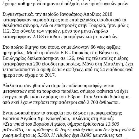
έχουμε καθημερινά σημαντική αύξηση των προσφυγικών ροών.
Συγκεντρωτικά, την περίοδο Ιανουάριος-Απρίλιος 2018
καταγράφηκαν περισσότερες από επτά χιλιάδες είσοδοι από τα
θαλάσσια σύνορα, ενώ οι επιστροφές στην Τουρκία, ήταν μόλις
112. Στο σύνολο των νησιών, μόνο τον μήνα Απρίλιο
καταγράφηκαν 2.168 είσοδοι προσφύγων και μεταναστών.
Στο πρώτο δίμηνο του έτους, σημειώνονταν 66 νέες αφίξεις
ημερησίως. Μετά τη σύνοδο Ε.Ε.-Τουρκίας στη Βάρνα της
Βουλγαρίας διπλασιάστηκαν σε 126, ενώ τις τελευταίες ημέρες
καταγράφονται 200 είσοδοι ημερησίως. Μόνο στη Μυτιλήνη, έχει
τετραπλασιαστεί ο αριθμός των αφίξεων, από τις 54 εισόδους ανά
ημέρα που είχαμε το 2017.
Δίπλα στα συνηθισμένα σημεία εισόδου προσφύγων και
μεταναστών από τα τουρκικά παράλια, σήμερα φαίνεται να έχει
ενεργοποιηθεί και ο δρόμος του Έβρου. Το τελευταίο διάστημα,
από εκεί έχουν περάσει περισσότεροι από 2.700 άνθρωποι.
Εντυπωσιακά ήταν τα στοιχεία που έδωσε η περιφερειάρχης
Βορείου Αιγαίου Χρ. Καλογήρου, μιλώντας στη Βουλή:
«
Στα νησιά του Βορείου Αιγαίου, σήμερα βρίσκονται 13.000
μετανάστες και πρόσφυγες
σε δομές φιλοξενίας που δεν ξεπερνούν σε
χωρητικότητα τις 5.500
.
Η Λέσβος έχει 8.095 μετανάστες και