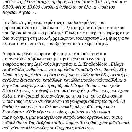
πρόσφυγες
. Ο αντίστοιχος αριθμός
πέρυσι ήταν
3.050
. Πέρυσι ήταν
6.500, φέτος 13.000 συνολικά άνθρωποι σε όλα τα νησιά του
Βορείου Αιγαίου»
.
Την ίδια στιγμή, είναι τεράστιες οι καθυστερήσεις που
παρουσιάζονται στις διαδικασίες εξέτασης των αιτήσεων ασύλου
που βρίσκονται σε εκκρεμότητα. Όπως είπε η περιφερειάρχης στην
ίδια συζήτηση στη Βουλή, χρειάζονται τουλάχιστον 35 μήνες για να
εξεταστούν οι αιτήσεις που βρίσκονται σε εκκρεμότητα.
Δραματική είναι οι όροι διαβίωσης των προσφύγων και
μεταναστών, σύμφωνα και με την εικόνα που έδωσε η
εκπρόσωπος της Διεθνούς Αμνηστίας κ. Δ. Σπαθαρίδου:
«Είδαμε
εκατοντάδες ανθρώπους να κοιμούνται σε αυτοσχέδιες σκηνές.
Στη
Σάμο, η περιοχή είναι γεμάτη αρουραίους
. Είδαμε δεκάδες άντρες με
αγχώδεις διαταραχές, κατάθλιψη και άλλα ψυχολογικά προβλήματα
λόγω του γεωγραφικού περιορισμού. Είδαμε ντόπιους που έχουν
δώσει όλη τους την ψυχή για να σώσουν ζωές ,ανθρώπους που έχουν
δείξει την ανθρωπιά τους ανοίγοντας τα σπίτια του να βλέπουν τα
νησιά τους να κινδυνεύουν λόγω του γεωγραφικού περιορισμού.
Οι
συνθήκες διαμονής αποτελούν ανοικτή πληγή στα ανθρωπινά
δικαιώματα
.
Κάθε μέρα οι γυναίκες υφίστανται σεξουαλική
παρενόχληση
, μας καταγγέλλουν εκπρόσωποι οργανώσεων στους
καταυλισμούς της Λέσβου και της Σάμου. Τα νησιά έχουν μετατραπεί
από χώρους αλληλεγγύης σε
σύγχρονες φυλακές
»
.