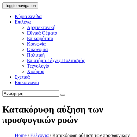
Toggle navigation
Κύρια Σελίδα
Επιλέγω
Αρχιτεκτονική
Εθνικά Θέματα
Επικαιρότητα
Κοινωνία
Οικονομία
Πολιτική
Επιστήμη-Τέχνες-Πολιτισμός
Τεχνολογία
Χιούμορ
Σχετικά
Επικοινωνία
Κατακόρυφη αύξηση των
προσφυγικών ροών
Home
/
Εξέχοντα
/
Κατακόρυφη αύξηση των προσφυγικών