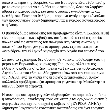
όπλο στα χέρια της Τουρκίας και του Ερντογάν. Ένα μέσο πίεσης
με το οποίο μπορεί να εκβιάζει τους Δυτικούς, ώστε να λαμβάνει
αθρόα χρηματοδοτήσεις και πάσης φύσεως ανταλλάγματα και
ωφελήματα. Όποτε το θελήσει, μπορεί να ανοίγει την «κάνουλα»
των προσφυγικών ροών δημιουργώντας μεγάλους πονοκεφάλους
στη Δύση.
Ο βασικός όμως αποδέκτης του προβλήματος είναι η Ελλάδα. Αυτή
είναι που πρωτίστως εκβιάζεται, αυτή εισπράττει επί της ουσίας
πολλές από τις συνέπειες του πολέμου στη Μέση Ανατολή. Η
πολιτική του Ερντογάν για το προσφυγικό, έχει καταφέρει να
«γκριζάρει» την ελληνική κυριαρχία στο Αιγαίο και τα νησιά του.
Σε αυτό το εγχείρημα, δεν συνάντησε κανένα πρόσκομμα από τη
μεριά των Ευρωπαίων, κυρίως της Γερμανίας, αλλά και της
ελληνικής κυβέρνησης. Δεν πρέπει να ξεχνάμε ότι το Ανατολικό
Αιγαίο βρίσκεται εδώ και δύο χρόνια κάτω από την επικυριαρχία
του ΝΑΤΟ, ενώ τα νησιά της περιοχής αντιμετωπίζουν πλέον
πολλαπλά προβλήματα (τα πρόσφατα γεγονότα της Μυτιλήνης το
υπενθυμίζουν περίτρανα).
Η συσσώρευση προσφυγικών πληθυσμών στα ακριτικά νησιά και
η απαγόρευση μετακίνησης τους απ’ αυτά (έτσι ορίζουν οι διεθνείς
συμφωνίες που έχει αποδεχτεί η κυβέρνηση ΣΥΡΙΖΑ-ΑΝΕΛ)
δημιουργεί εκρηκτικές κοινωνικές καταστάσεις και έχει τραγικές