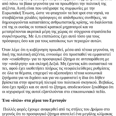
από πάνω τα βίαια γεγονότα για να προωθήσει την πολιτική της
ατζέντα. Αυτή είναι που υπέγραψε τις συμφωνίες με την
Ευρωπαϊκή Ένωση, ώστε να φτιαχτούν τα hot spot στα νησιά, να
στοιβάζονται χιλιάδες πρόσφυγες σε απάνθρωπες συνθήκες, να
δημιουργούνται καταστάσεις ανθρωπιστικής κρίσης, να διαλύονται
επί της οι ουσίας οι τοπικοί κρατικοί μηχανισμοί και να
μετατρέπονται ακριτικά μέρη της χώρας σε σύγχρονα στρατόπεδα
συγκέντρωσης. Με ό,τι επιπτώσεις έχει αυτό τόσο για τους
πρόσφυγες όσο και για τους κατοίκους των περιοχών αυτών.
Όταν λέμε ότι η κυβέρνηση προωθεί, μέσα από τέτοια γεγονότα, τη
δική της πολιτική ατζέντα, εννοούμε ότι προσπαθεί να εμφανιστεί
σαν «ευαίσθητη» για το προσφυγικό ζήτημα σε αντιπαράθεση με
την «ανάλγητη» και σκληρή Δεξιά. Μη έχοντας κάτι ουσιαστικό να
πει, αφού έχει υιοθετήσει πλήρως τις νεοφιλελεύθερες ρυθμίσεις
σε όλα τα θέματα, επιχειρεί να αξιοποιήσει τέτοια κοινωνικά
ζητήματα για να διχάσει και για να εμφανιστεί η ίδια ότι δήθεν
βρίσκεται στην αριστερή πλευρά του πολιτικού σκηνικού. Βεβαίως,
όσα έχει πράξει και σε αυτό το ζήτημα, αποδεικνύουν ξεκάθαρα ότι
οι ισχυρισμοί της αυτοί εξαντλούνται στο επικοινωνιακό πεδίο.
Ένα «όπλο» στα χέρια του Ερντογάν
Πολλές φορές έχουμε αναφερθεί από τις στήλες του
Δρόμου
στο
γεγονός ότι το προσφυγικό ζήτημα αποτελεί ένα μεγάλης κλίμακας