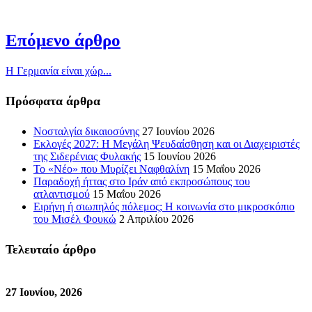
Επόμενο άρθρο
Η Γερμανία είναι χώρ...
Πρόσφατα άρθρα
Νοσταλγία δικαιοσύνης
27 Ιουνίου 2026
Εκλογές 2027: Η Μεγάλη Ψευδαίσθηση και οι Διαχειριστές
της Σιδερένιας Φυλακής
15 Ιουνίου 2026
Το «Νέο» που Μυρίζει Ναφθαλίνη
15 Μαΐου 2026
Παραδοχή ήττας στο Ιράν από εκπροσώπους του
ατλαντισμού
15 Μαΐου 2026
Ειρήνη ή σιωπηλός πόλεμος; Η κοινωνία στο μικροσκόπιο
του Μισέλ Φουκώ
2 Απριλίου 2026
Τελευταίο άρθρο
27 Ιουνίου, 2026