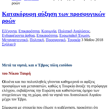
ροών
Κατακόρυφη αύξηση των προσφυγικών
ροών
Εξέχοντα
,
Επικαιρότητα
,
Κοινωνία
,
Πολιτική
Αναλύσεις
,
Ενδιαφέροντα άρθρα
,
Επικαιρότητα
,
Ευρωπαϊκή Ένωση
,
Μεταναστευτικό
,
Πολιτική
,
Προσφυγικό
,
Τουρκία
3 Μαΐου 2018
Σχόλια 0
Μετά τα νησιά, και ο Έβρος πύλη εισόδου
του Νίκου Ταυρή
Ο
λοένα και πιο πολυπληθείς γίνονται καθημερινά οι αφίξεις
προσφύγων και μεταναστών, καθώς η Τουρκία άνοιξε τη στρόφιγγα
ελέγχου, εκβιάζοντας την Ευρώπη και καθιστώντας όμηρο των
στοχεύσεων της τη χώρα, από τα νησιά του Ανατολικού Αιγαίου
μέχρι τον Έβρο.
Σύμφωνα με στοιχεία που έδωσε η κυβέρνηση, προκύπτει ότι