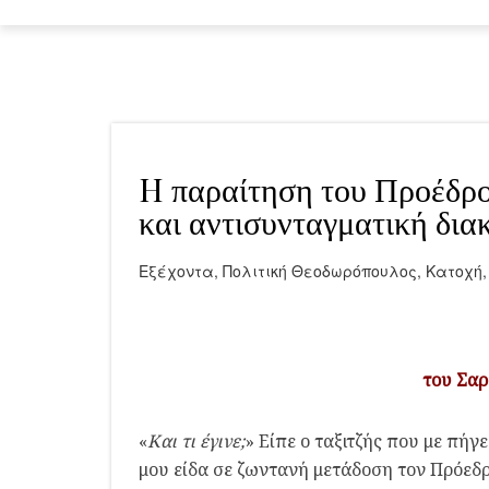
H παραίτηση του Προέδρο
και αντισυνταγματική δι
Εξέχοντα
,
Πολιτική
Θεοδωρόπουλος
,
Κατοχή
του Σα
«
Και τι έγινε;
» Είπε ο ταξιτζής που με πήγ
μου είδα σε ζωντανή μετάδοση τον Πρόεδ