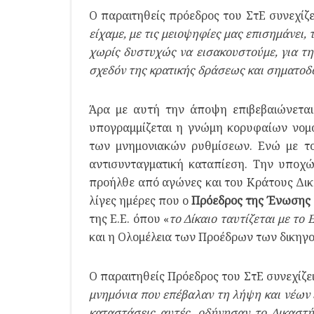
Ο παραιτηθείς πρόεδρος του ΣτΕ συνεχίζε
είχαμε, με τις μειοψηφίες μας επισημάνει,
χωρίς δυστυχώς να εισακουστούμε, για την
σχεδόν της κρατικής δράσεως και σηματοδ
Άρα με αυτή την άποψη επιβεβαιώνεται
υπογραμμίζεται η γνώμη κορυφαίων νομ
των μνημονιακών ρυθμίσεων. Ενώ με το
αντισυνταγματική καταπίεση. Την υποχ
προήλθε από αγώνες και του Κράτους Δικαί
λίγες ημέρες που ο
Πρόεδρος της Ένωσης 
της Ε.Ε. όπου «
το Δίκαιο ταυτίζεται με το Ε
και η Ολομέλεια των Προέδρων των δικηγ
Ο παραιτηθείς Πρόεδρος του ΣτΕ συνεχίζει
μνημόνια που επέβαλαν τη λήψη και νέων 
καταστάσεις αυτές, οδήγησαν το Δικαστ