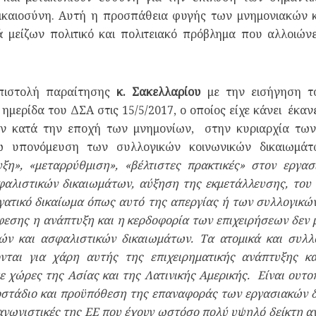
ικαιοσύνη. Αυτή η προσπάθεια φυγής των μνημονιακών κ
μείζων πολιτικό και πολιτειακό πρόβλημα που αλλοιών
πιστολή παραίτησης
κ. Σακελλαρίου
με την εισήγηση 
 ημερίδα του ΔΣΑ στις 15/5/2017, ο οποίος είχε κάνει έκα
ων κατά την εποχή των μνημονίων, στην κυριαρχία των
ω υπονόμευση των συλλογικών κοινωνικών δικαιωμάτω
υξη», «μεταρρύθμιση», «βέλτιστες πρακτικές» στον εργα
αλιστικών δικαιωμάτων, αύξηση της εκμετάλλευσης, του ε
γατικό δικαίωμα όπως αυτό της απεργίας ή των συλλογικ
ύφεσης η ανάπτυξη και η κερδοφορία των επιχειρήσεων δεν
ν και ασφαλιστικών δικαιωμάτων. Τα ατομικά και συλλο
ονται για χάρη αυτής της επιχειρηματικής ανάπτυξης κ
 χώρες της Ασίας και της Λατινικής Αμερικής. Είναι ουτοπ
οστάδιο και προϋπόθεση της επαναφοράς των εργασιακών δ
γωνιστικές της ΕΕ που έχουν ωστόσο πολύ υψηλό δείκτη α