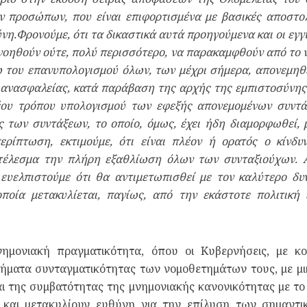
ν προσώπων, που είναι επιφορτισμένα με βασικές αποστολ
σύνη.Φρονούμε, ότι τα δικαστικά αυτά προηγούμενα και οι εγ
γνοηθούν ούτε, πολύ περισσότερο, να παρακαμφθούν από το 
 του επανυπολογισμού όλων, των μέχρι σήμερα, απονεμηθ
ανασφαλείας, κατά παράβαση της αρχής της εμπιστοσύνης 
νέου τρόπου υπολογισμού των εφεξής απονεμομένων συντά
 των συντάξεων, το οποίο, όμως, έχει ήδη διαμορφωθεί, 
περίπτωση, εκτιμούμε, ότι είναι πλέον ή ορατός ο κίν
τέλεσμα την πλήρη εξαθλίωση όλων των συνταξιούχων. 
ευελπιστούμε ότι θα αντιμετωπισθεί με τον καλύτερο δυ
οποία μετακυλίεται, παγίως, από την εκάστοτε πολιτική 
μνημονιακή πραγματικότητα, όπου οι Κυβερνήσεις, με 
ματα συνταγματικότητας των νομοθετημάτων τους, με μι
ι της συμβατότητας της μνημονιακής κανονικότητας με το
ν και μετακυλίουν ευθύνη για την επίλυση των σημαντ