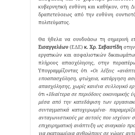
κυβερνητική ευθύνη και καθήκον, στη Δ
δραπετεύσεως από την ευθύνη συντιστά 
πολιτεύματος.
Θα ήθελα να συνδυάσω τη σημερινή ε
Εισαγγελέων
(ΕΔΕ)
κ. Χρ. Σεβαστίδη
στην
εργατικών και ασφαλιστικών δικαιωμάτ
πλήρους απασχόλησης, στην περαιτέρ
Υπογραμμίζοντας ότι
«Οι λέξεις «ανάπτ
υποαπασχόληση, φτώχεια, κατάργηση ασφ
απασχόλησης, χωρίς κανένα συλλογικό ερ
ότι «
Ιδιαίτερα σε περιόδους οικονομικής 
μέσα από την κατεδάφιση των εργασιακώ
συνταγματικά κατοχυρωμένα- παραμερίζ
ανταγωνιστικούς με αυτούς που ισχύουν σε
επιχειρηματική ανάπτυξη ως αναγκαίο πρ
για εκατομμύρια ανθρώπους σε χώρες αντα