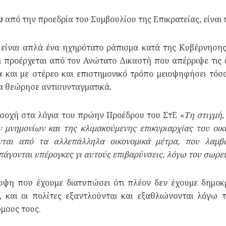
υ
από την προεδρία του Συμβουλίου της Επικρατείας, είναι 
είναι απλά ένα ηχηρότατο ράπισμα κατά της Κυβέρνησης
ι προέρχεται από τον Ανώτατο Δικαστή που απέρριψε τις 
 και με στέρεο και επιστημονικό τρόπο μειοψηφήσει τό
α θεώρησε αντισυνταγματικά.
οσοχή στα λόγια του πρώην Προέδρου του ΣτΕ «
Τη στιγμή,
 μνημονίων και της κλιμακούμενης επικυριαρχίας του οικ
νται από τα αλλεπάλληλα οικονομικά μέτρα, που λαμβά
πάγονται υπέρογκες γι αυτούς επιβαρύνσεις, λόγω του σωρε
οψη που έχουμε διατυπώσει ότι πλέον δεν έχουμε δημοκρα
, και οι πολίτες εξαντλούνται και εξαθλιώνονται λόγ
μους τους.