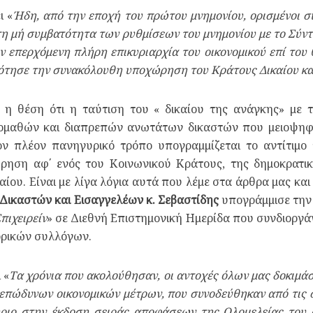
ι «
Ήδη, από την εποχή του πρώτου μνημονίου, ορισμένοι σ
 τη μή συμβατότητα των ρυθμίσεων του μνημονίου με το Σύντ
 επερχόμενη πλήρη επικυριαρχία του οικονομικού επί του 
ότησε την συνακόλουθη υποχώρηση του Κράτους Δικαίου κα
 η θέση ότι η ταύτιση του « δικαίου της ανάγκης» με
ομαθών και διαπρεπών ανωτάτων δικαστών που μειοψηφώ
ν πλέον πανηγυρικό τρόπο υπογραμμίζεται το αντίτιμ
ώρηση αφ΄ ενός του Κοινωνικού Κράτους, της δημοκρατι
ου. Είναι με λίγα λόγια αυτά που λέμε στα άρθρα μας και
Δικαστών και Εισαγγελέων κ. Σεβαστίδης
υπογράμμισε την 
πιχειρείν
» σε Διεθνή Επιστημονική Ημερίδα που συνδιοργ
ορικών συλλόγων.
 «
Τα χρόνια που ακολούθησαν, οι αντοχές όλων μας δοκιμ
επώδυνων οικονομικών μέτρων, που συνοδεύθηκαν από τις σ
ήριο στην έκδοση σειράς αποφάσεων της Ολομελείας του 