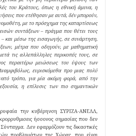
ές του Κράτους, όπως η εθνική άμυνα, η
γυήσεις που ετέθησαν με αυτά, δέν μπορούν,
νομοθέτη, με το πρόσχημα της καταρτίσεως
εισών συντάξεων – πράγμα που θέτει τους
– και μέσω της εισαγωγής, σε συνάρτηση,
ξεων, μέτρα που οδηγούν, με μαθηματική
μετά τις αλλεπάλληλες περικοπές τους, σε
δυνος περαιτέρω μειώσεως του ύψους των
Αναμφιβόλως, ευρισκόμεθα προ μιας πολύ
νατό τρόπο, για μία ακόμη φορά, από την
εξουσία, η επίλυσις των πιο σημαντικών
κορυφαία την κυβέρηνση ΣΥΡΙΖΑ-ΑΝΕΛΛ,
κρορρυθμισεις ήσσονος σημασίας που δεν
 Σύνταγμα. Δεν εφαρμόζουν τις δικαστικές
ικών προβλημάτων της Χώρας, που είναι