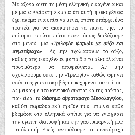
Με άξονα αυτή τη μέση ελληνική οικογένεια και
με μια αυθαίρετη εικασία ότι αυτή η οικογένεια
έχει ακόμα ένα σπίτι να μένει, οπότε υπάρχει ένα
τραπέζι για να ακουμπήσει τα πιάτα της, το
επίσημο πρώτο πιάτο ήταν -όπως διαβάζουμε
στο μενού- μια
«Τριλογία ψαριών με ούζο και
αυγοτάραχο»
. Ας μην σχολιάσουμε το ούζο,
καθώς στις οικογένειες με παιδιά το αλκοόλ είναι
προτιμότερο να αποφεύγεται. Ας μην
σχολιάσουμε ούτε την «Τριλογία» καθώς αφήνει
ασάφειες για το ακριβές περιεχόμενο του πιάτου.
Ας μείνουμε στο κεντρικό συστατικό της σούπας,
που είναι το
διάσημο αβγοτάραχο Μεσολογγίου
,
καθότι παραδοσιακό προϊόν που μπαίνει κάθε
βδομάδα στα ελληνικά σπίτια για να ενισχύσει
την υγιεινή διατροφή και την γαστριμαργική μας
απόλαυσή. Εμείς, αγοράζουμε το αυγοτάραχό