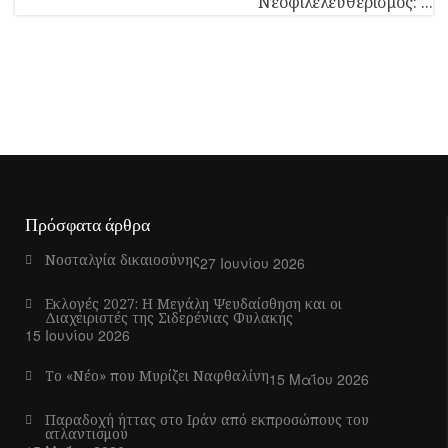
Νεοφιλελευθερισμός: ...
Πρόσφατα άρθρα
Νοσταλγία δικαιοσύνης
27 Ιουνίου 2026
Εκλογές 2027: Η Μεγάλη Ψευδαίσθηση και οι
Διαχειριστές της Σιδερένιας Φυλακής
15 Ιουνίου 2026
Το «Νέο» που Μυρίζει Ναφθαλίνη
15 Μαΐου 2026
Παραδοχή ήττας στο Ιράν από εκπροσώπους του
ατλαντισμού