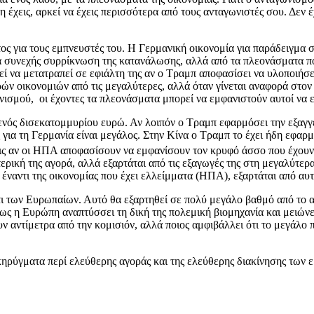
έχεις, αρκεί να έχεις περισσότερα από τους ανταγωνιστές σου. Δεν έ
ς για τους εμπνευστές του. Η Γερμανική οικονομία για παράδειγμα σ
μια συνεχής συρρίκνωση της κατανάλωσης, αλλά από τα πλεονάσματα 
εί να μετατραπεί σε εφιάλτη της αν ο Τραμπ αποφασίσει να υλοποιήσε
ρών οικονομιών από τις μεγαλύτερες, αλλά όταν γίνεται αναφορά στον
νισμού, οι έχοντες τα πλεονάσματα μπορεί να εμφανιστούν αυτοί να 
ενός δισεκατομμυρίου ευρώ. Αν λοιπόν ο Τραμπ εφαρμόσει την εξαγγ
ς για τη Γερμανία είναι μεγάλος. Στην Κίνα ο Τραμπ το έχει ήδη εφαρ
ς αν οι ΗΠΑ αποφασίσουν να εμφανίσουν τον κρυφό άσσο που έχουν σ
ερική της αγορά, αλλά εξαρτάται από τις εξαγωγές της στη μεγαλύτερ
 έναντι της οικονομίας που έχει ελλείμματα (ΗΠΑ), εξαρτάται από αυτ
των Ευρωπαίων. Αυτό θα εξαρτηθεί σε πολύ μεγάλο βαθμό από το αν γ
 η Ευρώπη αναπτύσσει τη δική της πολεμική βιομηχανία και μειώνει
ν αντίμετρα από την κομισιόν, αλλά ποιος αμφιβάλλει ότι το μεγάλο 
κά κηρύγματα περί ελεύθερης αγοράς και της ελεύθερης διακίνησης τ