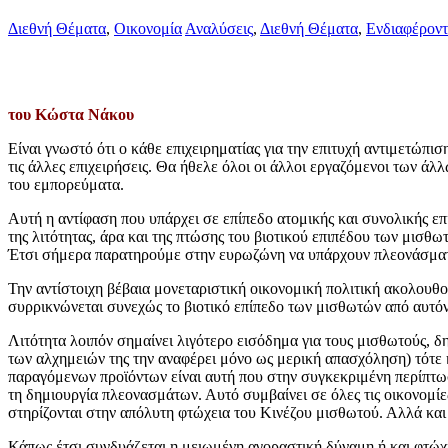
Διεθνή Θέματα
,
Οικονομία
Αναλύσεις
,
Διεθνή Θέματα
,
Ενδιαφέροντ
του Κώστα Νάκου
Είναι γνωστό ότι ο κάθε επιχειρηματίας για την επιτυχή αντιμετώπι
τις άλλες επιχειρήσεις. Θα ήθελε όλοι οι άλλοι εργαζόμενοι των ά
του εμπορεύματα.
Αυτή η αντίφαση που υπάρχει σε επίπεδο ατομικής και συνολικής επ
της λιτότητας, άρα και της πτώσης του βιοτικού επιπέδου των μισ
Έτσι σήμερα παρατηρούμε στην ευρωζώνη να υπάρχουν πλεονάσματα 
Την αντίστοιχη βέβαια μονεταριστική οικονομική πολιτική ακολουθ
συρρικνώνεται συνεχώς το βιοτικό επίπεδο των μισθωτών από αυτόν
Λιτότητα λοιπόν σημαίνει λιγότερο εισόδημα για τους μισθωτούς, δ
των αλχημειών της την αναφέρει μόνο ως μερική απασχόληση) τότε
παραγόμενων προϊόντων είναι αυτή που στην συγκεκριμένη περίπτω
τη δημιουργία πλεονασμάτων. Αυτό συμβαίνει σε όλες τις οικονομί
στηρίζονται στην απόλυτη φτώχεια του Κινέζου μισθωτού. Αλλά κα
Κάπως έτσι συνδυάζεται η μειωμένη αγοραστική δύναμη ή και φτώχια