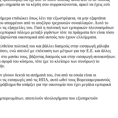
χει σημασία αν τα κέρδη σου συρρικνώνονται, αρκεί να έχεις εσύ
ήμερα επιδιώκει όπως λέει την εξωστρέφεια, να μην εξαρτάται
που απορρέουν από το ισοζύγιο τρεχουσών συναλλαγών. Αυτό το
ι τις εξαγγελίες του. Γιατί η πολιτική των εμπορικών πλεονασμάτων
 εμπορικό πόλεμο μεταξύ γιγάντων τότε τα πράγματα δεν είναι τόσο
εξαρτώνται οικονομικά από αυτούς που έχουν ελλείμματα.
ελθείσα πολιτική του και βάλλει δασμούς στην εισαγωγή χάλυβα
μόσει, ενώ απειλεί με επέκταση των μέτρων για την Ε.Ε. και άλλες
το μανίκι τους, βάζοντας δασμούς και στην εισαγωγή αυτοκινήτων.
α αγορά του κόσμου, τότε (με το κλείσιμο των συνόρων) το
ήν.
ίνουν δεκτά τα αιτήματά του, ένα από τα οποία είναι οι
 τις εισαγωγές από τις ΗΠΑ, αυτό ωθεί τους Βορειοαμερικανούς
πρόβλημα θα υπάρξει για την οικονομία που έχει μεγάλα εμπορικά
ων εμπορευμάτων, αποτελούν ιδεολογήματα που εξυπηρετούν