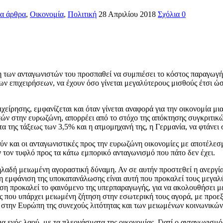
α άρθρα
,
Οικονομία
,
Πολιτική
28 Απριλίου 2018
Σχόλια 0
ση των ανταγωνιστών του προσπαθεί να συμπιέσει το κόστος παραγωγής 
λλων επιχειρήσεων, να έχουν όσο γίνεται μεγαλύτερους μισθούς έτσι ώ
ιχείρησης, εμφανίζεται και όταν γίνεται αναφορά για την οικονομία 
θωτών στην ευρωζώνη, απορρέει από το στόχο της απόκτησης συγκριτι
της τάξεως των 3,5% και η ατμομηχανή της, η Γερμανία, να φτάνει
ούν και οι ανταγωνιστικές προς την ευρωζώνη οικονομίες με αποτέλε
 τον τυφλό προς τα κάτω εμπορικό ανταγωνισμό που πάτο δεν έχει.
ηλαδή μειωμένη αγοραστική δύναμη. Αν σε αυτήν προστεθεί η ανεργία 
 η εμφάνιση της υποκατανάλωσης είναι αυτή που προκαλεί τους μεγα
ση προκαλεί το φαινόμενο της υπερπαραγωγής, για να ακολουθήσει μ
ες που υπάρχει μειωμένη ζήτηση στην εσωτερική τους αγορά, με προε
ι στην Ευρώπη της συνεχούς λιτότητας και των μειωμένων κοινωνικώ
 ενός λαού, με τα πλεονάσματα της οικονομίας. Γιατί ο ανταγωνισμό