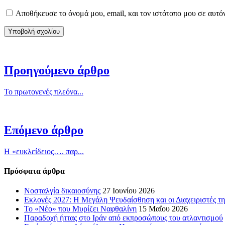
Αποθήκευσε το όνομά μου, email, και τον ιστότοπο μου σε αυτό
Προηγούμενο άρθρο
Το πρωτογενές πλεόνα...
Επόμενο άρθρο
Η «ευκλείδειος…. παρ...
Πρόσφατα άρθρα
Νοσταλγία δικαιοσύνης
27 Ιουνίου 2026
Εκλογές 2027: Η Μεγάλη Ψευδαίσθηση και οι Διαχειριστές τη
Το «Νέο» που Μυρίζει Ναφθαλίνη
15 Μαΐου 2026
Παραδοχή ήττας στο Ιράν από εκπροσώπους του ατλαντισμού