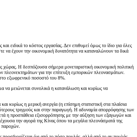
και ειδικά το κόστος εργασίας. Δεν επιθυμεί όμως το ίδιο για όλες
στε να έχουν την οικονομική δυνατότητα να καταναλώνουν τα δικά
μιας χώρας. Η δεσπόζουσα σήμερα μονεταριστική οικονομική πολιτική
κών πλεονεκτημάτων για την επίτευξη εμπορικών πλεονασμάτων.
 στο εξωφρενικό ποσοστό του 8%.
σμα να μειώνεται συνολικά η κατανάλωση και κυρίως να
και κυρίως η μερική ανεργία (η επίσημη στατιστική στα πλαίσια
λύτερους τριγμούς και στην παραγωγή. Η αδυναμία απορρόφησης των
ετά η προσπάθεια εξισορρόπησης με την αύξηση των εξαγωγών και
ξέχουσα την αγορά της Κίνας όπου τα μεγάλα πλεονάσματά της
ν παροχών.
ς προσδιορίζεται όχι από το πόσο πουλάς, αλλά από το αν πουλάς