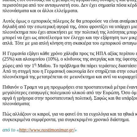
περισσότερα από τον ανταγωνιστή σου. Δεν έχει σημασία πόσα κέρδη 
πλεονάσματα και οι άλλοι ελλείμματα.
Αυτός όμως ο εμπορικός πόλεμος δε θα μπορούσε να είναι αναίμακτο
δηλαδή από την εσωτερική αγορά της, όπου φροντίζει να υπάρχει 
πλεονέκτημα που έχει αποκτήσει με την πολιτική της λιτότητας μπορ
μπορεί να έχει ως αποτέλεσμα τον έλεγχο και την εξάρτηση των μικ
απλά. Τότε με μια απλή κίνηση στη σκακιέρα του εμπορικού ανταγω
Η Γερμανία εξάγει κάθε χρόνο χάλυβα προς τις ΗΠΑ αξίας περίπου 
(25%) και αλουμινίου (10%), ο κίνδυνος της ανεργίας και της ύφεση
η
χώρες από την 1
Μαΐου. Το πρόβλημα θα πάρει τεράστιες διαστάσει
Από τη στιγμή που η Γερμανική οικονομία δεν στηρίζεται στην εσωτ
πλεονέκτημά της μετατρέπεται σε μειονέκτημα και αντί να κυριαρχεί
Πιθανόν ο Τραμπ να μη προχωρήσει στα προστατευτικά μέτρα έναντι 
μεγαλύτερες εισαγωγές πολεμικού υλικού από την Ευρώπη. Όσο όμως
αργά ή γρήγορα στην προστατευτική πολιτική. Σαφώς και θα υπάρξου
πλεονάσματα;
Πώς αλλάζουν οι καιροί, για να φανεί ότι τα ευχολόγια και τα ηθι
συγκεκριμένα συμφέροντα, για συγκεκριμένο χρονικό διάστημα.
από το «
http://www.nostimonimar.gr/
»