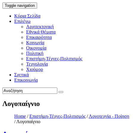
Toggle navigation
Κύρια Σελίδα
Επιλέγω
Αρχιτεκτονική
Εθνικά Θέματα
Επικαιρότητα
Κοινωνία
Οικονομία
Πολιτική
Επιστήμη-Τέχνες-Πολιτισμός
Τεχνολογία
Χιούμορ
Σχετικά
Επικοινωνία
Λογοπαίγνιο
Home
/
Επιστήμη-Τέχνες-Πολιτισμός
/
Λογοτεχνία - Ποίηση
/
Λογοπαίγνιο