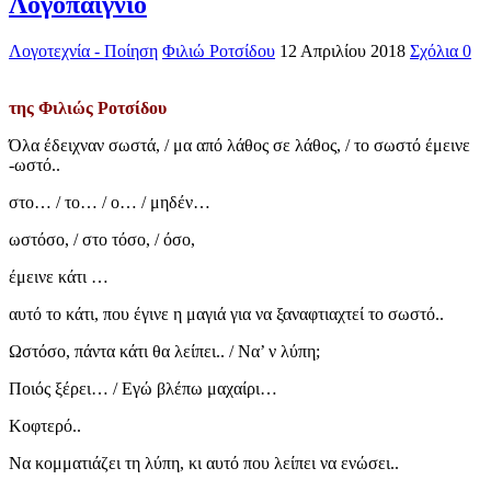
Λογοπαίγνιο
Λογοτεχνία - Ποίηση
Φιλιώ Ροτσίδου
12 Απριλίου 2018
Σχόλια 0
της Φιλιώς Ροτσίδου
Όλα έδειχναν σωστά, / μα από λάθος σε λάθος, / το σωστό έμεινε
-ωστό..
στο… / το… / ο… / μηδέν…
ωστόσο, / στο τόσο, / όσο,
έμεινε κάτι …
αυτό το κάτι, που έγινε η μαγιά για να ξαναφτιαχτεί το σωστό..
Ωστόσο, πάντα κάτι θα λείπει.. / Να’ ν λύπη;
Ποιός ξέρει… / Εγώ βλέπω μαχαίρι…
Κοφτερό..
Να κομματιάζει τη λύπη, κι αυτό που λείπει να ενώσει..