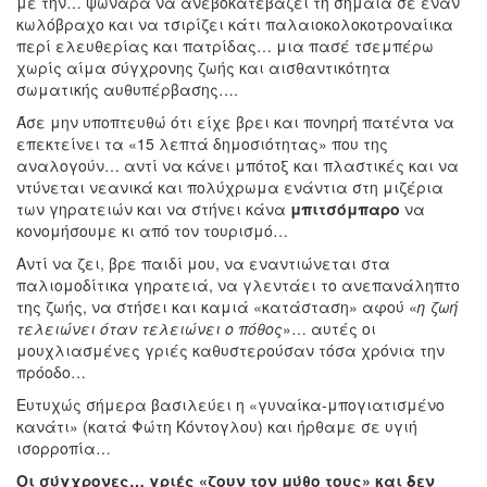
με την… ψωνάρα να ανεβοκατεβάζει τη σημαία σε έναν
κωλόβραχο και να τσιρίζει κάτι παλαιοκολοκοτροναίικα
περί ελευθερίας και πατρίδας… μια πασέ τσεμπέρω
χωρίς αίμα σύγχρονης ζωής και αισθαντικότητα
σωματικής αυθυπέρβασης….
Άσε μην υποπτευθώ ότι είχε βρει και πονηρή πατέντα να
επεκτείνει τα «15 λεπτά δημοσιότητας» που της
αναλογούν… αντί να κάνει μπότοξ και πλαστικές και να
ντύνεται νεανικά και πολύχρωμα ενάντια στη μιζέρια
των γηρατειών και να στήνει κάνα
μπιτσόμπαρο
να
κονομήσουμε κι από τον τουρισμό…
Αντί να ζει, βρε παιδί μου, να εναντιώνεται στα
παλιομοδίτικα γηρατειά, να γλεντάει το ανεπανάληπτο
της ζωής, να στήσει και καμιά «κατάσταση» αφού «
η ζωή
τελειώνει όταν τελειώνει ο πόθος
»… αυτές οι
μουχλιασμένες γριές καθυστερούσαν τόσα χρόνια την
πρόοδο…
Ευτυχώς σήμερα βασιλεύει η «γυναίκα-μπογιατισμένο
κανάτι» (κατά Φώτη Κόντογλου) και ήρθαμε σε υγιή
ισορροπία…
Οι σύγχρονες… γριές «ζουν τον μύθο τους» και δεν