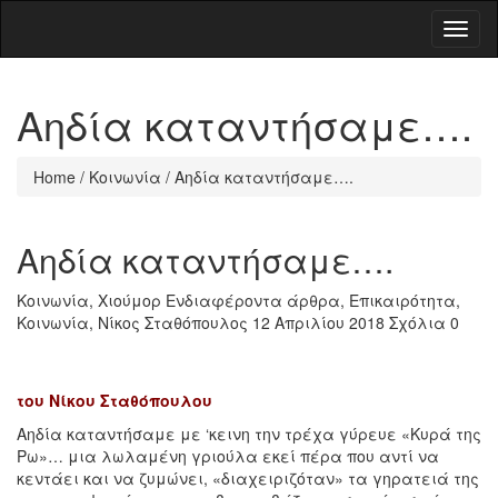
Toggl
naviga
Αηδία καταντήσαμε….
Home
/
Κοινωνία
/
Αηδία καταντήσαμε….
Αηδία καταντήσαμε….
Κοινωνία
,
Χιούμορ
Ενδιαφέροντα άρθρα
,
Επικαιρότητα
,
Κοινωνία
,
Νίκος Σταθόπουλος
12 Απριλίου 2018
Σχόλια 0
του Νίκου Σταθόπουλου
Αηδία καταντήσαμε με ‘κεινη την τρέχα γύρευε «Κυρά της
Ρω»… μια λωλαμένη γριούλα εκεί πέρα που αντί να
κεντάει και να ζυμώνει, «διαχειριζόταν» τα γηρατειά της