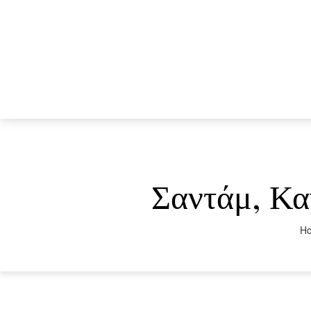
Σαντάμ, Κα
H