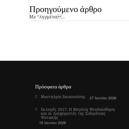
Προηγούμενο άρθρο
Με “ληγμένα...
Πρόσφατα άρθρα
Νοσταλγία δικαιοσύνης
27 Ιουνίου 2026
Εκλογές 2027: Η Μεγάλη Ψευδαίσθηση
και οι Διαχειριστές της Σιδερένιας
Φυλακής
15 Ιουνίου 2026