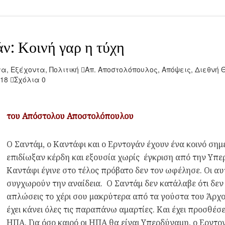
ν: Κοινή γαρ η τύχη
τα
,
Εξέχοντα
,
Πολιτική
Απ. Αποστολόπουλος
,
Απόψεις
,
Διεθνή 
018
Σχόλια 0
του Απόστολου Αποστολόπουλου
Ο Σαντάμ, ο Καντάφι και ο Ερντογάν έχουν ένα κοινό ση
επιδίωξαν κέρδη και εξουσία χωρίς έγκριση από την Υπερ
Καντάφι έγινε στο τέλος πρόβατο δεν τον ωφέλησε. Οι αυ
συγχωρούν την αναίδεια. Ο Σαντάμ δεν κατάλαβε ότι δεν φ
απλώσεις το χέρι σου μακρύτερα από τα γούστα του Άρχο
έχει κάνει όλες τις παραπάνω αμαρτίες. Και έχει προσθέσει
ΗΠΑ. Για όσο καιρό οι ΗΠΑ θα είναι Υπερδύναμη, ο Ερντο