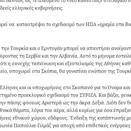
ι διεθνώς ως τετελεσμένο το «νέο καθεστώς» στο Αιγαίο υπ
δεείς ελληνικές κυβερνήσεις.
πορεί να καταστρέψει το σχεδιασμό των ΗΠΑ «ηρεμία στα Βα
ό την Τουρκία και ο Ερντογάν μπορεί να απαντήσει ανοίγ
ροντας τη Σερβία και την Αλβανία. Αυτό το μήνυμα έστειλ
τι η συνεχής ταπείνωση και εξευτελισμός της Αθήνας καθ
είο, υποχωρεί στα Σκόπια, θα γονατίσει ενώπιον της Τουρκί
Έλληνες και οι υποχωρήσεις στο Σκοπιανό για το Όνομα και
ετημένο προεκλογικό σχεδιασμό του ΣΥΡΙΖΑ. Και βάζει, γεν
ν πάσης φύσεως Αριστερά ως την άκρα Δεξιά. Διότι δεν θα 
 εθνικά θέματα, λόγια του αέρα, αλλά κυρίως για όσα έπρα
εις εθνικού χώρου, εδάφους. Ένδειξη της κατάπτωσής μας κ
ωνία Παπούλια-Γιλμάζ για αποχή από επιθετικές ενέργειες