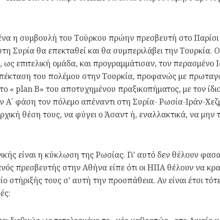
να η συμβουλή του Τούρκου πρώην πρεσβευτή στο Παρίσι κ
ς στη Συρία θα επεκταθεί και θα συμπεριλάβει την Τουρκία.
, ως επιτελική ομάδα, και προγραμμάτισαν, τον περασμένο Ι
επέκταση του πολέμου στην Τουρκία, προφανώς με πρωταγ
το « plan B» του αποτυχημένου πραξικοπήματος, με τον ίδιο
ην Α΄ φάση τον πόλεμο απέναντι στη Συρία- Ρωσία-Ιράν-Χε
ρχική θέση τους, να φύγει ο Άσαντ ή, εναλλακτικά, να μην 
ικής είναι η κύκλωση της Ρωσίας. Γι’ αυτό δεν θέλουν φασα
νός πρεσβευτής στην Αθήνα είπε ότι οι ΗΠΑ θέλουν να κρ
ο στήριξής τους σ’ αυτή την προσπάθεια. Αν είναι έτσι τό
ές: