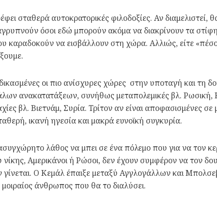
έφει σταθερά αυτοκρατορικές φιλοδοξίες. Αν διαμελιστεί, θ
αγρυπνούν όσοι εδώ μπορούν ακόμα να διακρίνουν τα στίφ
καραδοκούν να εισβάλλουν στη χώρα. Αλλιώς, είτε «πέσου
ξουμε.
δικασμένες οι πιο ανίσχυρες χώρες στην υποταγή και τη δο
άλων ανακατατάξεων, συνήθως μεταπολεμικές βλ. Ρωσική, 
ίες βλ. Βιετνάμ, Συρία. Τρίτον αν είναι αποφασισμένες σε 
θερή, ικανή ηγεσία και μακρά ευνοϊκή συγκυρία.
 ασυγχώρητο λάθος να μπει σε ένα πόλεμο που για να τον κε
υ νίκης, Αμερικάνοι ή Ρώσοι, δεν έχουν συμφέρον να τον δου
ν γίνεται. Ο Κεμάλ έπαιξε μεταξύ Αγγλογάλλων και Μπολσε
ο μοιραίος άνθρωπος που θα το διαλύσει.