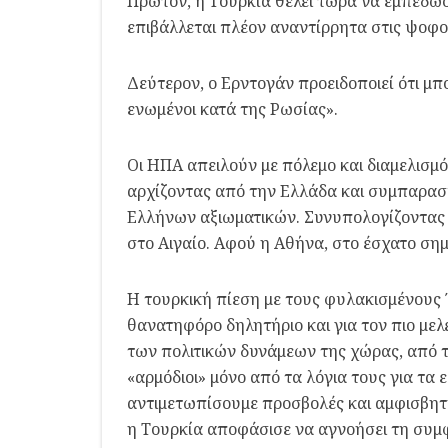
Πρώτον, η Τουρκία θέλει τώρα να εμπεδώσε
επιβάλλεται πλέον αναντίρρητα στις ψοφο
Δεύτερον, ο Ερντογάν προειδοποιεί ότι μ
ενωμένοι κατά της Ρωσίας».
Οι ΗΠΑ απειλούν με πόλεμο και διαμελισμ
αρχίζοντας από την Ελλάδα και συμπαρασύ
Ελλήνων αξιωματικών. Συνυπολογίζοντας ό
στο Αιγαίο. Αφού η Αθήνα, στο έσχατο σημ
Η τουρκική πίεση με τους φυλακισμένους 
θανατηφόρο δηλητήριο και για τον πιο μελ
των πολιτικών δυνάμεων της χώρας, από τη
«αρμόδιοι» μόνο από τα λόγια τους για τα
αντιμετωπίσουμε προσβολές και αμφισβητήσ
η Τουρκία αποφάσισε να αγνοήσει τη συμφ