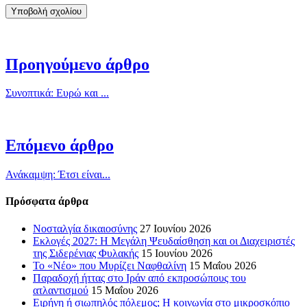
Προηγούμενο άρθρο
Συνοπτικά: Ευρώ και ...
Επόμενο άρθρο
Ανάκαμψη: Έτσι είναι...
Πρόσφατα άρθρα
Νοσταλγία δικαιοσύνης
27 Ιουνίου 2026
Εκλογές 2027: Η Μεγάλη Ψευδαίσθηση και οι Διαχειριστές
της Σιδερένιας Φυλακής
15 Ιουνίου 2026
Το «Νέο» που Μυρίζει Ναφθαλίνη
15 Μαΐου 2026
Παραδοχή ήττας στο Ιράν από εκπροσώπους του
ατλαντισμού
15 Μαΐου 2026
Ειρήνη ή σιωπηλός πόλεμος; Η κοινωνία στο μικροσκόπιο