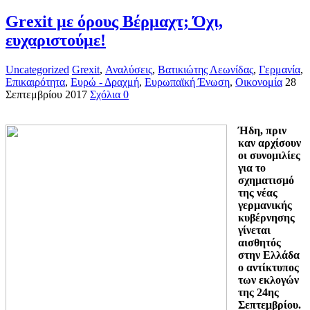
Grexit με όρους Βέρμαχτ; Όχι,
ευχαριστούμε!
Uncategorized
Grexit
,
Αναλύσεις
,
Βατικιώτης Λεωνίδας
,
Γερμανία
,
Επικαιρότητα
,
Ευρώ - Δραχμή
,
Ευρωπαϊκή Ένωση
,
Οικονομία
28
Σεπτεμβρίου 2017
Σχόλια 0
Ήδη, πριν
καν αρχίσουν
οι συνομιλίες
για το
σχηματισμό
της νέας
γερμανικής
κυβέρνησης
γίνεται
αισθητός
στην Ελλάδα
ο αντίκτυπος
των εκλογών
της 24ης
Σεπτεμβρίου.