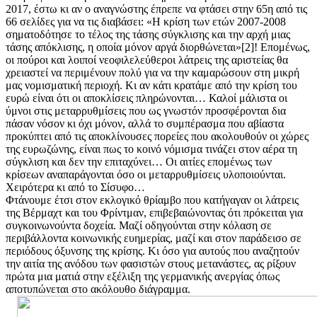
2017, έστω κι αν ο αναγνώστης έπρεπε να φτάσει στην 65η από τις
66 σελίδες για να τις διαβάσει: «Η κρίση των ετών 2007-2008
σηματοδότησε το τέλος της τάσης σύγκλισης και την αρχή μιας
τάσης απόκλισης, η οποία μόνον αργά διορθώνεται»[2]! Επομένως,
οι πούροι και λοιποί νεοφιλελεύθεροι λάτρεις της αριστείας θα
χρειαστεί να περιμένουν πολύ για να την καμαρώσουν στη μικρή
μας νομισματική περιοχή. Κι αν κάτι κρατάμε από την κρίση του
ευρώ είναι ότι οι αποκλίσεις πληρώνονται… Καλοί μάλιστα οι
ύμνοι στις μεταρρυθμίσεις που ως γνωστόν προσφέρονται δια
πάσαν νόσον κι όχι μόνον, αλλά το συμπέρασμα που αβίαστα
προκύπτει από τις αποκλίνουσες πορείες που ακολουθούν οι χώρες
της ευρωζώνης, είναι πως το κοινό νόμισμα τινάζει στον αέρα τη
σύγκλιση και δεν την επιταχύνει… Οι αιτίες επομένως των
κρίσεων αναπαράγονται όσο οι μεταρρυθμίσεις υλοποιούνται.
Χειρότερα κι από το Σίσυφο…
Φτάνουμε έτσι στον εκλογικό θρίαμβο που κατήγαγαν οι λάτρεις
της Βέρμαχτ και του Φρίντμαν, επιβεβαιώνοντας ότι πρόκειται για
συγκοινωνούντα δοχεία. Μαζί οδηγούνται στην κόλαση σε
περιβάλλοντα κοινωνικής ευημερίας, μαζί και στον παράδεισο σε
περιόδους όξυνσης της κρίσης. Κι όσο για αυτούς που αναζητούν
την αιτία της ανόδου των φασιστών στους μετανάστες, ας ρίξουν
πρώτα μια ματιά στην εξέλιξη της γερμανικής ανεργίας όπως
αποτυπώνεται στο ακόλουθο διάγραμμα.