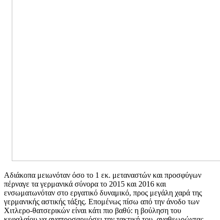
Αδιάκοπα μειωνόταν όσο το 1 εκ. μεταναστών και προσφύγων
πέρναγε τα γερμανικά σύνορα το 2015 και 2016 και
ενσωματωνόταν στο εργατικό δυναμικό, προς μεγάλη χαρά της
γερμανικής αστικής τάξης. Επομένως πίσω από την άνοδο των
Χιτλερο-θατσερικών είναι κάτι πιο βαθύ: η βούληση του
κεφαλαίου να αναπροσαρμόσει την τακτική του, αναθεωρώντας