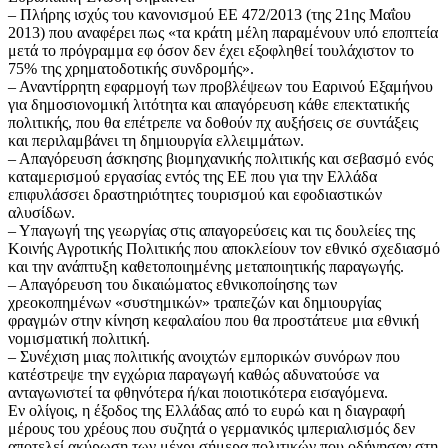
– Πλήρης ισχύς του κανονισμού ΕΕ 472/2013 (της 21ης Μαΐου
2013) που αναφέρει πως «τα κράτη μέλη παραμένουν υπό εποπτεία
μετά το πρόγραμμα εφ όσον δεν έχει εξοφληθεί τουλάχιστον το
75% της χρηματοδοτικής συνδρομής».
– Αναντίρρητη εφαρμογή των προβλέψεων του Εαρινού Εξαμήνου
για δημοσιονομική λιτότητα και απαγόρευση κάθε επεκτατικής
πολιτικής, που θα επέτρεπε να δοθούν πχ αυξήσεις σε συντάξεις
και περιλαμβάνει τη δημιουργία ελλειμμάτων.
– Απαγόρευση άσκησης βιομηχανικής πολιτικής και σεβασμό ενός
καταμερισμού εργασίας εντός της ΕΕ που για την Ελλάδα
επιφυλάσσει δραστηριότητες τουρισμού και εφοδιαστικών
αλυσίδων.
– Υπαγωγή της γεωργίας στις απαγορεύσεις και τις δουλείες της
Κοινής Αγροτικής Πολιτικής που αποκλείουν τον εθνικό σχεδιασμό
και την ανάπτυξη καθετοποιημένης μεταποιητικής παραγωγής.
– Απαγόρευση του δικαιώματος εθνικοποίησης των
χρεοκοπημένων «συστημικών» τραπεζών και δημιουργίας
φραγμών στην κίνηση κεφαλαίου που θα προστάτευε μια εθνική
νομισματική πολιτική.
– Συνέχιση μιας πολιτικής ανοιχτών εμπορικών συνόρων που
κατέστρεψε την εγχώρια παραγωγή καθώς αδυνατούσε να
ανταγωνιστεί τα φθηνότερα ή/και ποιοτικότερα εισαγόμενα.
Εν ολίγοις, η έξοδος της Ελλάδας από το ευρώ και η διαγραφή
μέρους του χρέους που συζητά ο γερμανικός ιμπεριαλισμός δεν
αποτελεί ακύρωση των μέχρι σήμερα πολιτικών που οδήγησαν στη