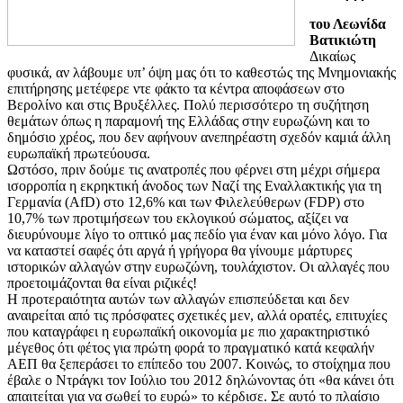
του Λεωνίδα
Βατικιώτη
Δικαίως
φυσικά, αν λάβουμε υπ’ όψη μας ότι το καθεστώς της Μνημονιακής
επιτήρησης μετέφερε ντε φάκτο τα κέντρα αποφάσεων στο
Βερολίνο και στις Βρυξέλλες. Πολύ περισσότερο τη συζήτηση
θεμάτων όπως η παραμονή της Ελλάδας στην ευρωζώνη και το
δημόσιο χρέος, που δεν αφήνουν ανεπηρέαστη σχεδόν καμιά άλλη
ευρωπαϊκή πρωτεύουσα.
Ωστόσο, πριν δούμε τις ανατροπές που φέρνει στη μέχρι σήμερα
ισορροπία η εκρηκτική άνοδος των Ναζί της Εναλλακτικής για τη
Γερμανία (AfD) στο 12,6% και των Φιλελεύθερων (FDP) στο
10,7% των προτιμήσεων του εκλογικού σώματος, αξίζει να
διευρύνουμε λίγο το οπτικό μας πεδίο για έναν και μόνο λόγο. Για
να καταστεί σαφές ότι αργά ή γρήγορα θα γίνουμε μάρτυρες
ιστορικών αλλαγών στην ευρωζώνη, τουλάχιστον. Οι αλλαγές που
προετοιμάζονται θα είναι ριζικές!
Η προτεραιότητα αυτών των αλλαγών επισπεύδεται και δεν
αναιρείται από τις πρόσφατες σχετικές μεν, αλλά ορατές, επιτυχίες
που καταγράφει η ευρωπαϊκή οικονομία με πιο χαρακτηριστικό
μέγεθος ότι φέτος για πρώτη φορά το πραγματικό κατά κεφαλήν
ΑΕΠ θα ξεπεράσει το επίπεδο του 2007. Κοινώς, το στοίχημα που
έβαλε ο Ντράγκι τον Ιούλιο του 2012 δηλώνοντας ότι «θα κάνει ότι
απαιτείται για να σωθεί το ευρώ» το κέρδισε. Σε αυτό το πλαίσιο