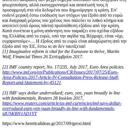
φτωχοποίηση, αλλά εκσυγχρονισμό και ανανέωσή τους ή
προσαρμογή στα νέα δεδομένα που δημιούργησε η κρίση. Επ’
ουδενί μερική έστω ευόδωση των στόχων για έξοδο από το ευρώ
και διαγραφή μέρους του χρέους που παλεύει το λαϊκό κίνημα και
αποτελεί (υπό όρους πάντα) προϋπόθεση εξόδου από την κρίση.
Κατά συνέπεια η μόνη απάντηση που ταιριάζει στα σχέδια εξόδου
της Ελλάδας από το ευρώ, υπό την αιγίδα της Βέρμαχτ, είναι «όχι,
ευχαριστούμε»… Η έξοδος από το ευρώ είναι αδιαχώριστη από την
έξοδο από την ΕΕ, έστω κι αν δεν ταυτίζεται!
[1] Imaginative reform is vital for the Eurozone to thrive, Martin
Wolf, Financial Times 26 Σεπτεμβρίου 2017.
[2] IMF country report, No. 17/235, July 2017, Euro Area policies.
http://www.imf.org/en/Publications/CR/Issues/2017/07/25/Euro-
Area-Policies-2017-Article-IV-Consultation-Press-Release-Staff-
Report-and-Statement-by-45121
[3] IMF says dollar undervalued; euro, yen, yuan broadly in line
with fundamentals, Reuters 28 Ιουλίου
2017,
https://www.reuters.com/article/us-imf-currencies/imf-says-dollar-
overvalued-euro-yen-yuan-broadly-in-line-with-fundamentals-
idUSKBN1AD1YT
https://www.hereticalideas.gr/2017/09/grexi.html