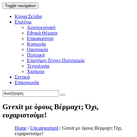
Toggle navigation
Κύρια Σελίδα
Επιλέγω
Αρχιτεκτονική
Εθνικά Θέματα
Επικαιρότητα
Κοινωνία
Οικονομία
Πολιτική
Επιστήμη-Τέχνες-Πολιτισμός
Τεχνολογία
Χιούμορ
Σχετικά
Επικοινωνία
Grexit με όρους Βέρμαχτ; Όχι,
ευχαριστούμε!
Home
/
Uncategorized
/
Grexit με όρους Βέρμαχτ; Όχι,
ευχαριστούμε!