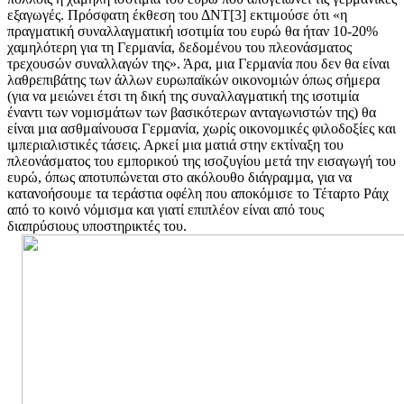
εξαγωγές. Πρόσφατη έκθεση του ΔΝΤ[3] εκτιμούσε ότι «η
πραγματική συναλλαγματική ισοτιμία του ευρώ θα ήταν 10-20%
χαμηλότερη για τη Γερμανία, δεδομένου του πλεονάσματος
τρεχουσών συναλλαγών της». Άρα, μια Γερμανία που δεν θα είναι
λαθρεπιβάτης των άλλων ευρωπαϊκών οικονομιών όπως σήμερα
(για να μειώνει έτσι τη δική της συναλλαγματική της ισοτιμία
έναντι των νομισμάτων των βασικότερων ανταγωνιστών της) θα
είναι μια ασθμαίνουσα Γερμανία, χωρίς οικονομικές φιλοδοξίες και
ιμπεριαλιστικές τάσεις. Αρκεί μια ματιά στην εκτίναξη του
πλεονάσματος του εμπορικού της ισοζυγίου μετά την εισαγωγή του
ευρώ, όπως αποτυπώνεται στο ακόλουθο διάγραμμα, για να
κατανοήσουμε τα τεράστια οφέλη που αποκόμισε το Τέταρτο Ράιχ
από το κοινό νόμισμα και γιατί επιπλέον είναι από τους
διαπρύσιους υποστηρικτές του.