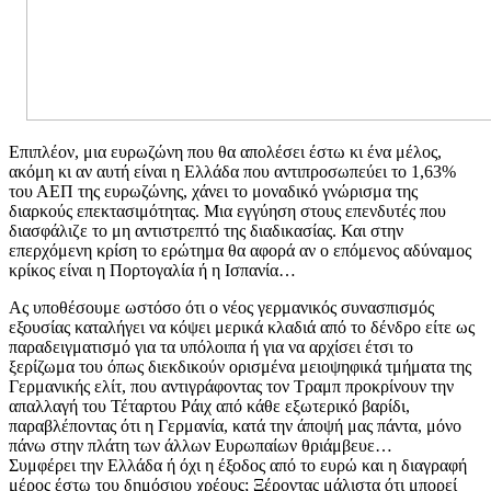
Επιπλέον, μια ευρωζώνη που θα απολέσει έστω κι ένα μέλος,
ακόμη κι αν αυτή είναι η Ελλάδα που αντιπροσωπεύει το 1,63%
του ΑΕΠ της ευρωζώνης, χάνει το μοναδικό γνώρισμα της
διαρκούς επεκτασιμότητας. Μια εγγύηση στους επενδυτές που
διασφάλιζε το μη αντιστρεπτό της διαδικασίας. Και στην
επερχόμενη κρίση το ερώτημα θα αφορά αν ο επόμενος αδύναμος
κρίκος είναι η Πορτογαλία ή η Ισπανία…
Ας υποθέσουμε ωστόσο ότι ο νέος γερμανικός συνασπισμός
εξουσίας καταλήγει να κόψει μερικά κλαδιά από το δένδρο είτε ως
παραδειγματισμό για τα υπόλοιπα ή για να αρχίσει έτσι το
ξερίζωμα του όπως διεκδικούν ορισμένα μειοψηφικά τμήματα της
Γερμανικής ελίτ, που αντιγράφοντας τον Τραμπ προκρίνουν την
απαλλαγή του Τέταρτου Ράιχ από κάθε εξωτερικό βαρίδι,
παραβλέποντας ότι η Γερμανία, κατά την άποψή μας πάντα, μόνο
πάνω στην πλάτη των άλλων Ευρωπαίων θριάμβευε…
Συμφέρει την Ελλάδα ή όχι η έξοδος από το ευρώ και η διαγραφή
μέρος έστω του δημόσιου χρέους; Ξέροντας μάλιστα ότι μπορεί