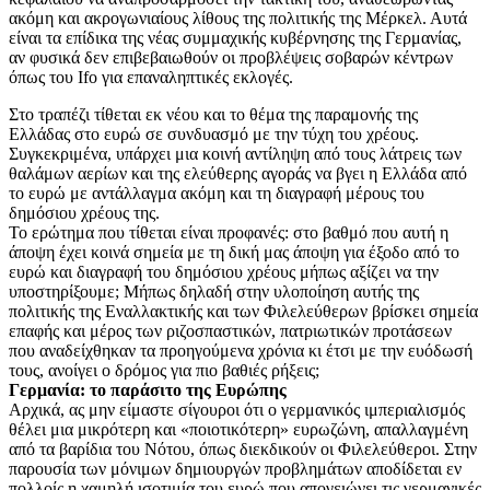
ακόμη και ακρογωνιαίους λίθους της πολιτικής της Μέρκελ. Αυτά
είναι τα επίδικα της νέας συμμαχικής κυβέρνησης της Γερμανίας,
αν φυσικά δεν επιβεβαιωθούν οι προβλέψεις σοβαρών κέντρων
όπως του Ifo για επαναληπτικές εκλογές.
Στο τραπέζι τίθεται εκ νέου και το θέμα της παραμονής της
Ελλάδας στο ευρώ σε συνδυασμό με την τύχη του χρέους.
Συγκεκριμένα, υπάρχει μια κοινή αντίληψη από τους λάτρεις των
θαλάμων αερίων και της ελεύθερης αγοράς να βγει η Ελλάδα από
το ευρώ με αντάλλαγμα ακόμη και τη διαγραφή μέρους του
δημόσιου χρέους της.
Το ερώτημα που τίθεται είναι προφανές: στο βαθμό που αυτή η
άποψη έχει κοινά σημεία με τη δική μας άποψη για έξοδο από το
ευρώ και διαγραφή του δημόσιου χρέους μήπως αξίζει να την
υποστηρίξουμε; Μήπως δηλαδή στην υλοποίηση αυτής της
πολιτικής της Εναλλακτικής και των Φιλελεύθερων βρίσκει σημεία
επαφής και μέρος των ριζοσπαστικών, πατριωτικών προτάσεων
που αναδείχθηκαν τα προηγούμενα χρόνια κι έτσι με την ευόδωσή
τους, ανοίγει ο δρόμος για πιο βαθιές ρήξεις;
Γερμανία: το παράσιτο της Ευρώπης
Αρχικά, ας μην είμαστε σίγουροι ότι ο γερμανικός ιμπεριαλισμός
θέλει μια μικρότερη και «ποιοτικότερη» ευρωζώνη, απαλλαγμένη
από τα βαρίδια του Νότου, όπως διεκδικούν οι Φιλελεύθεροι. Στην
παρουσία των μόνιμων δημιουργών προβλημάτων αποδίδεται εν
πολλοίς η χαμηλή ισοτιμία του ευρώ που απογειώνει τις γερμανικές