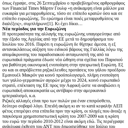
όπως έγραψε, στις 26 Σεπτεμβρίου ο προβεβλημένος αρθρογράφος
των Financial Times Μάρτιν Γουλφ «η ανάκαμψη είναι μάλλον μια
ευκαιρία για μεταρρυθμίσεις, τόσο σε επίπεδο κρατών όσο και σε
επίπεδο ευρωζώνης. Το ερώτημα είναι ποιές μεταρρυθμίσεις να
διαλέξεις», συμπλήρωνε[1]. Κι έχει δίκιο…
Νέα περίοδος για την Ευρωζώνη
Η προτεραιότητα της αλλαγής της ευρωζώνης υπαγορεύτηκε από
την έξοδο της Αγγλίας από την ΕΕ μετά το δημοψήφισμα του
Ιουλίου του 2016. Παρότι η ευρωζώνη δε θίχτηκε άμεσα, η εξ
αντανακλάσεως αύξηση του ειδικού βάρους της Γαλλίας λόγω της
απομάκρυνσης του παραδοσιακού ανταγωνιστή της από τα
ευρωπαϊκά πράγματα έδωσε νέα ώθηση στα σχέδια του Παρισιού
για βαθύτερη οικονομική ενοποίηση στην ηπειρωτική Ευρώπη. Εξ
ου και οι απρόβλεπτα ρηξικέλευθες προτάσεις του γάλου προέδρου
Εμανουέλ Μακρόν για κοινό προϋπολογισμό, πλήρη ενοποίηση
των γαλλο-γερμανικών αγορών μέχρι το 2024, κοινό ευρωπαϊκό
στρατό, επέκταση της ΕΕ προς την Αφρική ώστε να αναβιώσει η
ευρωπαϊκή αποικιοκρατία ως αντίβαρο στην αμερικανικό
ιμπεριαλισμό, κ.α.
Ριζικές αλλαγές είναι προ των πυλών για έναν επιπρόσθετο,
δεύτερο σοβαρό λόγο. Επειδή ακόμη κι αν το κατά κεφαλήν ΑΕΠ
φέτος επιτρέψει στα επίπεδα πριν την κρίση, οι πληγές που άνοιξε η
παγκόσμια χρηματοπιστωτική κρίση του 2007-2009 και η κρίση
του ευρώ την περίοδο 2010-2012 είναι ακόμη εδώ. Τις περιέγραψε
ανάγλυφα έκθεση του ΔΝΤ που δημοσιεύθηκε τον Ιούλιο του