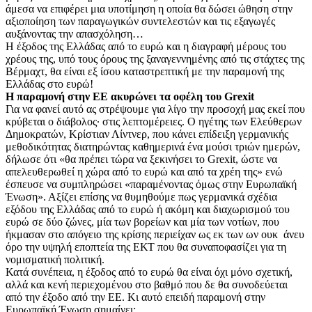
άμεσα να επιφέρει μια υποτίμηση η οποία θα δώσει ώθηση στην
αξιοποίηση των παραγωγικών συντελεστών και τις εξαγωγές
αυξάνοντας την απασχόληση…
Η έξοδος της Ελλάδας από το ευρώ και η διαγραφή μέρους του
χρέους της, υπό τους όρους της ξαναγεννημένης από τις στάχτες της
Βέρμαχτ, θα είναι εξ ίσου καταστρεπτική με την παραμονή της
Ελλάδας στο ευρώ!
Η παραμονή στην ΕΕ ακυρώνει τα οφέλη του Grexit
Για να φανεί αυτό ας στρέψουμε για λίγο την προσοχή μας εκεί που
κρύβεται ο διάβολος∙ στις λεπτομέρειες. Ο ηγέτης των Ελεύθερων
Δημοκρατών, Κρίστιαν Λίντνερ, που κάνει επίδειξη γερμανικής
μεθοδικότητας διατηρώντας καθημερινά ένα μούσι τριών ημερών,
δήλωσε ότι «θα πρέπει τώρα να ξεκινήσει το Grexit, ώστε να
απελευθερωθεί η χώρα από το ευρώ και από τα χρέη της» ενώ
έσπευσε να συμπληρώσει «παραμένοντας όμως στην Ευρωπαϊκή
Ένωση». Αξίζει επίσης να θυμηθούμε πως γερμανικά σχέδια
εξόδου της Ελλάδας από το ευρώ ή ακόμη και διαχωρισμού του
ευρώ σε δύο ζώνες, μία των βορείων και μία των νοτίων, που
ήκμασαν στο απόγειο της κρίσης περιείχαν ως εκ των ων ουκ άνευ
όρο την υψηλή εποπτεία της ΕΚΤ που θα συναποφασίζει για τη
νομισματική πολιτική.
Κατά συνέπεια, η έξοδος από το ευρώ θα είναι όχι μόνο σχετική,
αλλά και κενή περιεχομένου στο βαθμό που δε θα συνοδεύεται
από την έξοδο από την ΕΕ. Κι αυτό επειδή παραμονή στην
Ευρωπαϊκή Ένωση σημαίνει: