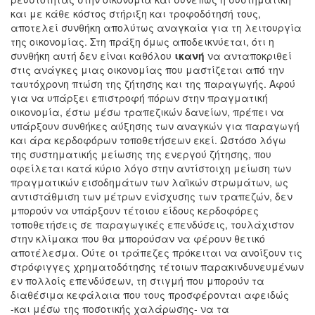
και με κάθε κόστος στήριξη και τροφοδότησή τους,
αποτελεί συνθήκη απολύτως αναγκαία για τη λειτουργία
της οικονομίας. Στη πράξη όμως αποδεικνύεται, ότι η
συνθήκη αυτή δεν είναι καθόλου
ικανή
να ανταποκριθεί
στις ανάγκες μιας οικονομίας που μαστίζεται από την
ταυτόχρονη πτώση της ζήτησης και της παραγωγής. Αφού
για να υπάρξει επιστροφή πόρων στην πραγματική
οικονομία, έστω μέσω τραπεζικών δανείων, πρέπει να
υπάρξουν συνθήκες αύξησης των αναγκών για παραγωγή
και άρα κερδοφόρων τοποθετήσεων εκεί. Ωστόσο λόγω
της συστηματικής μείωσης της ενεργού ζήτησης, που
οφείλεται κατά κύριο λόγο στην αντίστοιχη μείωση των
πραγματικών εισοδημάτων των λαϊκών στρωμάτων, ως
αντιστάθμιση των μέτρων ενίσχυσης των τραπεζών, δεν
μπορούν να υπάρξουν τέτοιου είδους κερδοφόρες
τοποθετήσεις σε παραγωγικές επενδύσεις, τουλάχιστον
στην κλίμακα που θα μπορούσαν να φέρουν θετικό
αποτέλεσμα. Ούτε οι τράπεζες πρόκειται να ανοίξουν τις
στρόφιγγες χρηματοδότησης τέτοιων παρακινδυνευμένων
εν πολλοίς επενδύσεων, τη στιγμή που μπορούν τα
διαθέσιμα κεφάλαια που τους προσφέρονται αφειδώς
-και μέσω της ποσοτικής χαλάρωσης- να τα