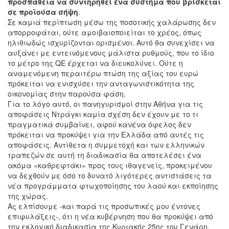
προσπάθεια να συντηρηθεί ένα σύστημα που βρίσκεται
σε προϊούσα σήψη
.
Σε καμιά περίπτωση μέσω της ποσοτικής χαλάρωσης δεν
απορροφάται, ούτε αμοιβαιοποιείται το χρέος, όπως
ηλιθιωδώς ισχυρίζονται ορισμένοι. Αυτό θα συνεχίσει να
αυξάνει με εντεινόμενους μάλιστα ρυθμούς, που το ίδιο
το μέτρο της QE έρχεται να διευκολύνει. Ούτε η
αναμενόμενη περαιτέρω πτώση της αξίας του ευρώ
πρόκειται να ενισχύσει την ανταγωνιστικότητα της
οικονομίας στην παρούσα φάση.
Για το λόγο αυτό, οι πανηγυρισμοί στην Αθήνα για τις
αποφάσεις Ντράγκι καμία σχέση δεν έχουν με το τι
πραγματικά συμβαίνει, αφού κανένα όφελος δεν
πρόκειται να προκύψει για την Ελλάδα από αυτές τις
αποφάσεις. Αντίθετα η συμμετοχή και των ελληνικών
τραπεζών σε αυτή τη διαδικασία θα αποτελέσει ένα
ακόμα «καθρεφτάκι» προς τους ιθαγενείς, προκειμένου
να δεχθούν με όσο το δυνατό λιγότερες αντιστάσεις τα
νέα προγράμματα φτωχοποίησης του λαού και εκποίησης
της χώρας.
Ας ελπίσουμε -και παρά τις προσωπικές μου έντονες
επιφυλάξεις-, ότι η νέα κυβέρνηση που θα προκύψει από
την εκλογική διαδικασία της Κυριακής 25ης του Γενάρη,