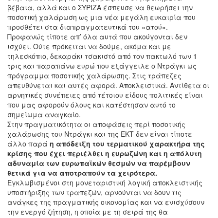
βέβαια, αλλά και ο ΣΥΡΙΖΑ έσπευσε να θεωρήσει την
ποσοτική χαλάρωση ως μια νέα μεγάλη ευκαιρία που
προσθέτει στα διαπραγματευτικά του «ατού».
Προφανώς τίποτε απ’ όλα αυτά που ακούγονται δεν
ισχύει. Ούτε πρόκειται να δούμε, ακόμα και με
τηλεσκόπιο, δεκαράκι τσακιστό από τον πακτωλό των 1
τρις και παραπάνω ευρώ που εξάγγειλε ο Ντράγκι ως
πρόγραμμα ποσοτικής χαλάρωσης. Στις τράπεζες
απευθύνεται και αυτές αφορά. Αποκλειστικά. Αντίθετα οι
αρνητικές συνέπειες από τέτοιου είδους πολιτικές είναι
που μας αφορούν όλους και κατέστησαν αυτό το
σημείωμα αναγκαίο.
Στην πραγματικότητα οι αποφάσεις περί ποσοτικής
χαλάρωσης του Ντράγκι και της ΕΚΤ δεν είναι τίποτε
άλλο παρά
η απόδειξη του τερματικού χαρακτήρα της
κρίσης που έχει περιέλθει η ευρωζώνη και η απόλυτη
αδυναμία των ευρωπαϊκών θεσμών να παρέμβουν
θετικά για να αποτραπούν τα χειρότερα.
Εγκλωβισμένοι στη μονεταριστική λογική αποκλειστικής
υποστήριξης των τραπεζών, αρνούνται να δουν τις
ανάγκες της πραγματικής οικονομίας και να ενισχύσουν
την ενεργό ζήτηση, η οποία με τη σειρά της θα