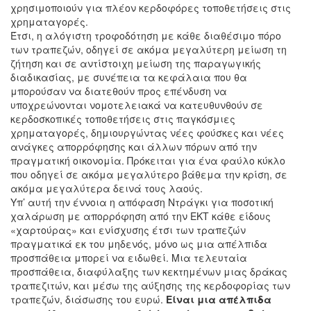
χρησιμοποιούν για πλέον κερδοφόρες τοποθετήσεις στις
χρηματαγορές.
Έτσι, η αλόγιστη τροφοδότηση με κάθε διαθέσιμο πόρο
των τραπεζών, οδηγεί σε ακόμα μεγαλύτερη μείωση τη
ζήτηση και σε αντίστοιχη μείωση της παραγωγικής
διαδικασίας, με συνέπεια τα κεφάλαια που θα
μπορούσαν να διατεθούν προς επένδυση να
υποχρεώνονται νομοτελειακά να κατευθυνθούν σε
κερδοσκοπικές τοποθετήσεις στις παγκόσμιες
χρηματαγορές, δημιουργώντας νέες φούσκες και νέες
ανάγκες απορρόφησης και άλλων πόρων από την
πραγματική οικονομία. Πρόκειται για ένα φαύλο κύκλο
που οδηγεί σε ακόμα μεγαλύτερο βάθεμα την κρίση, σε
ακόμα μεγαλύτερα δεινά τους λαούς.
Υπ’ αυτή την έννοια η απόφαση Ντράγκι για ποσοτική
χαλάρωση με απορρόφηση από την ΕΚΤ κάθε είδους
«χαρτούρας» και ενίσχυσης έτσι των τραπεζών
πραγματικά εκ του μηδενός, μόνο ως μια απέλπιδα
προσπάθεια μπορεί να ειδωθεί. Μια τελευταία
προσπάθεια, διαφύλαξης των κεκτημένων μιας δράκας
τραπεζιτών, και μέσω της αύξησης της κερδοφορίας των
τραπεζών, διάσωσης του ευρώ.
Είναι μια απέλπιδα