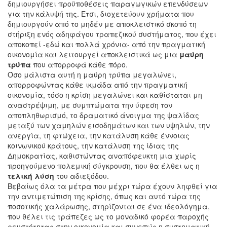
δημιουργήσει προϋποθέσεις παραγωγικών επενδύσεων
για την κάλυψή της. Έτσι, διοχετεύουν χρήματα που
δημιουργούν από το μηδέν με αποκλειστικό σκοπό τη
στήριξη ενός αδηφάγου τραπεζικού συστήματος, που έχει
αποκοπεί -εδώ και πολλά χρόνια- από την πραγματική
οικονομία και λειτουργεί αποκλειστικά ως μια
μαύρη
τρύπα
που απορροφά κάθε πόρο.
Όσο μάλιστα αυτή η μαύρη τρύπα μεγαλώνει,
απορροφώντας κάθε ικμάδα από την πραγματική
οικονομία, τόσο η κρίση μεγαλώνει και καθίσταται μη
αναστρέψιμη, με συμπτώματα την ύφεση τον
αποπληθωρισμό, το δραματικό άνοιγμα της ψαλίδας
μεταξύ των χαμηλών εισοδημάτων και των υψηλών, την
ανεργία, τη φτώχεια, την κατάλυση κάθε έννοιας
κοινωνικού κράτους, την κατάλυση της ίδιας της
Δημοκρατίας, καθιστώντας αναπόφευκτη μια χωρίς
προηγούμενο πολεμική σύγκρουση, που θα έλθει ως η
τελική λύση
του αδιεξόδου.
Βεβαίως όλα τα μέτρα που μέχρι τώρα έχουν ληφθεί για
την αντιμετώπιση της κρίσης, όπως και αυτό τώρα της
ποσοτικής χαλάρωσης, στηρίζονται σε ένα ιδεολόγημα,
που θέλει τις τράπεζες ως το μοναδικό φορέα παροχής
ρευστότητας στην οικονομία και συνεπώς η συστηματική