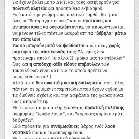
Τα έχουν βάλει με το ΔΝΤ, και τους κατηγορούν για
πολιτική αλητεία
και προσπάθεια εκβιασμού.
Ενώ κατά την γνώμη τους πολιτικά ”ορθό” θα ήταν
όλες οι ”διαπραγματεύσεις” και οι
προτάσεις και
αντιπροτάσεις να συγκαλύπτονται
, να αποκρύπτονται,
να μένουν τέλος πάντων μακριά απ’
τα ”βέβηλα” μάτια
του πόπολου!
Για να μπορούν μετά να ψεύδονται
ασύστολα
, χωρίς
μαρτυρία της απατεωνιάς τους: ”
Α, εμείς δεν
προτείναμε αυτό ή το άλλο. Η τρόϊκα μας το επέβαλε!
”
(
λες και
η αποδοχή κάθε είδους επιβουλών
των
τοκογλύφων είναι κάτι για το οποίο πρέπει να
περηφανεύονται!
)
Αλλά αυτό
δεν συνιστά μυστική διπλωματία
, που τέλος
πάντων σε ορισμένες περιπτώσεις που έχουν σχέση με
τις διεθνείς σχέσεις και την ασφάλεια της χώρας είναι
ίσως απαραίτητη.
Εδώ πρόκειται για απλή, ξεκάθαρη
πρακτική πολιτικής
συμμορίας:
”κρύβε λόγια”, και ”κόρακας κοράκου μάτι
δε βγάζει”.
Εδώ πρόκειται για
συνομωσία
εις βάρος ενός
λαού
νηστικού
πια και ταλαιπωρημένου.
Εδώ πρόκειται για
πολιτική κακουργία