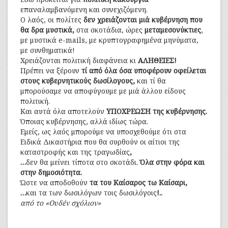
επαναλαμβανόμενη και συνεχιζόμενη.
Ο λαός, οι πολίτες
δεν χρειάζονται μιά κυβέρνηση που
θα δρα μυστικά,
στα σκοτάδια, ώρες
μεταμεσονύκτιες
,
με μυστικά e-mails, με κρυπτογραφημένα μηνύματα,
με συνθηματικά!
Χρειάζονται πολιτική διαφάνεια κι
ΑΛΗΘΕΙΕΣ!
Πρέπει να ξέρουν
τί από όλα όσα υποφέρουν οφείλεται
στους κυβερνητικούς δωσίλογους,
και τί θα
μπορούσαμε να αποφύγουμε με μιά άλλου είδους
πολιτική.
Και αυτά όλα αποτελούν
ΥΠΟΧΡΕΩΣΗ της κυβέρνησης.
Όποιας κυβέρνησης, αλλά ιδίως τώρα.
Εμείς, ως λαός μπορούμε να υποσχεθούμε ότι στα
Ειδικά Δικαστήρια που θα συρθούν οι αίτιοι της
καταστροφής και της τραγωδίας
,
…
δεν θα μείνει τίποτα στο σκοτάδι.
Όλα στην φόρα και
στην δημοσιότητα.
Ώστε να αποδοθούν
τα του Καίσαρος τω Καίσαρι,
…
και τα των δωσιλόγων τοις δωσιλόγοις
!..
από το «Ουδέν σχόλιον»