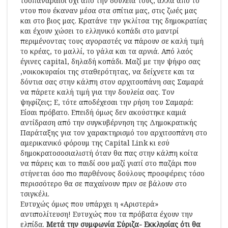
τσοπαναραίοι όχι από την δουλειά τους, αλλά από το
ντου που έκαναν μέσα στα σπίτια μας, στις ζωές μας
και στο βιος μας. Κρατάνε την γκλίτσα της δημοκρατίας
και έχουν χώσει το ελληνικό κοπάδι στο μαντρί
περιμένοντας τους αγοραστές να πάρουν σε καλή τιμή
το κρέας, το μαλλί, το γάλα και τα αρνιά. Από λαός
έγινες capital, δηλαδή κοπάδι. Μαζί με την ψήφο σας
,νοικοκυραίοι της σταθερότητας, να δείχνετε και τα
δόντια σας στην κάλπη στον αρχιτσοπάνη σας Σαμαρά
να πάρετε καλή τιμή για την δουλεία σας. Τον
ψηφίζεις; Ε, τότε αποδέχεσαι την ρήση του Σαμαρά:
Είσαι πρόβατο. Επειδή όμως δεν ακούστηκε καμιά
αντίδραση από την συγκυβέρνηση της Δημοκρατικής
Παράταξης για τον χαρακτηρισμό του αρχιτσοπάνη στο
αμερικανικό φόρουμ της Capital Link κι εσύ
δημοκρατοσοσιαλιστή όταν θα πας στην κάλπη κοίτα
να πάρεις και το παιδί σου μαζί γιατί στο παζάρι που
στήνεται όσο πιο παρθένους δούλους προσφέρεις τόσο
περισσότερο θα σε παχαίνουν πριν σε βάλουν στο
τσιγκέλι.
Ευτυχώς όμως που υπάρχει η «Αριστερά»
αντιπολίτευση! Ευτυχώς που τα πρόβατα έχουν την
ελπίδα.
Μετά την συμφωνία Σύριζα- Εκκλησίας ότι θα