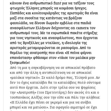
κάνουν ένα ανθρωπιστικό funt για να ταΐζουν τους
φτωχούς Έλληνες μπορείς να κοιμάσαι ήσυχος.
Παπάδες και κουλτουριάρηδες της αριστεράς θα είναι
μαζί στα συσσίτια της κατάντιας να βράζουν
φασολάδα, να δίνουν δωρεάν εμβόλια στα παιδιά
ανασφάλιστων Ελλήνων δείχνοντας on camera τον
ανθρωπισμό τους. Με τα ευρωπαϊκά πακέτα στήριξης
για τους νηστικούς και ανασφάλιστους, που έρχονται
από τις Βρυξέλλες με νταλίκες, η ιδεολογία της
αριστεράς μεταμορφώνεται σε ρασοφόρο. Από το
θεμέλιο της ανατροπής που είναι «Η πείνα φέρνει
επανάσταση» φθάσαμε στον «τάισε τον μαλάκα μην
ξεσηκωθεί»!
Από τη μια η συγκυβέρνηση να σε αποκαλεί πρόβατο
και από την άλλη η αντιπολίτευση να σε αποκαλεί
«μαλάκα νηστικό». Σε καλό δρόμο πας, Έλληνά μου. Αν
δεν το έχεις καταλάβει θα το καταλάβεις πολύ σύντομα
αυτό που έρχεται. Διότι στην τρέλα σου να ψηφίσεις
την «Ανατροπή» (του Πρετεντέρη;) δεν ακούς ότι και ο
τσοπανάκος Αλέξης σου την είπε και πάλι την αλήθεια:
«Η Ελλάδα έχει πέσει σε γκρεμό και για να ανέβει
μπορεί και να ματώσει». Για σφαγείο αιματηρό σε έχει