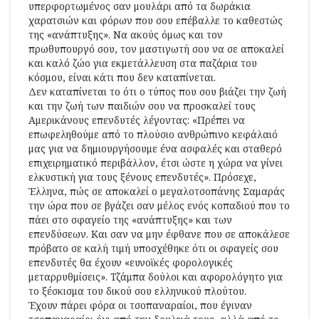
υπερφορτωμένος σαν μουλάρι από τα δωράκια
χαρατσιών και φόρων που σου επέβαλλε το καθεστώς
της «ανάπτυξης». Να ακούς όμως και τον
πρωθυπουργό σου, τον μαστιγωτή σου να σε αποκαλεί
και καλό ζώο για εκμετάλλευση στα παζάρια του
κόσμου, είναι κάτι που δεν καταπίνεται.
Δεν καταπίνεται το ότι ο τύπος που σου βιάζει την ζωή
και την ζωή των παιδιών σου να προσκαλεί τους
Αμερικάνους επενδυτές λέγοντας: «Πρέπει να
επωφεληθούμε από το πλούσιο ανθρώπινο κεφάλαιό
μας για να δημιουργήσουμε ένα ασφαλές και σταθερό
επιχειρηματικό περιβάλλον, έτσι ώστε η χώρα να γίνει
ελκυστική για τους ξένους επενδυτές». Πρόσεχε,
Έλληνα, πώς σε αποκαλεί ο μεγαλοτσοπάνης Σαμαράς
την ώρα που σε βγάζει σαν μέλος ενός κοπαδιού που το
πάει στο σφαγείο της «ανάπτυξης» και των
επενδύσεων. Και σαν να μην έφθανε που σε αποκάλεσε
πρόβατο σε καλή τιμή υποσχέθηκε ότι οι σφαγείς σου
επενδυτές θα έχουν «ευνοϊκές φορολογικές
μεταρρυθμίσεις». Τζάμπα δούλοι και αφορολόγητο για
το ξέσκισμα του δικού σου ελληνικού πλούτου.
Έχουν πάρει φόρα οι τσοπαναραίοι, που έγιναν