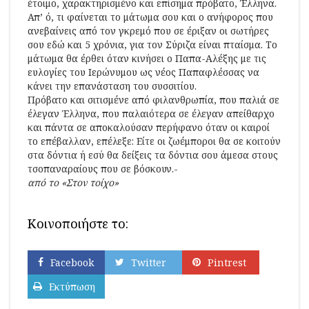
έτοιμο, χαρακτηρισμένο και επίσημα πρόβατο, Έλληνα.
Απ’ ό, τι φαίνεται το μάτωμα σου και ο ανήφορος που
ανεβαίνεις από τον γκρεμό που σε έριξαν οι σωτήρες
σου εδώ και 5 χρόνια, για τον Σύριζα είναι πταίσμα. Το
μάτωμα θα έρθει όταν κινήσει ο Παπα-Αλέξης με τις
ευλογίες του Ιερώνυμου ως νέος Παπαφλέσσας να
κάνει την επανάσταση του συσσιτίου.
Πρόβατο και σιτισμένε από φιλανθρωπία, που παλιά σε
έλεγαν Έλληνα, που παλαιότερα σε έλεγαν απείθαρχο
και πάντα σε αποκαλούσαν περήφανο όταν οι καιροί
το επέβαλλαν, επέλεξε: Είτε οι ζωέμποροι θα σε κοιτούν
στα δόντια ή εσύ θα δείξεις τα δόντια σου άμεσα στους
τσοπαναραίους που σε βόσκουν.-
από το «Στον τοίχο»
Κοινοποιήστε το:
Facebook
Twitter
Pintrest
Εκτύπωση