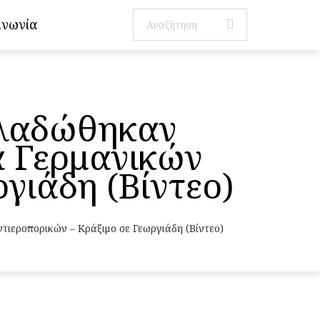
ινωνία
 λαδώθηκαν
α Γερμανικών
γιάδη (Βίντεο)
τιεροπορικών – Κράξιμο σε Γεωργιάδη (Βίντεο)