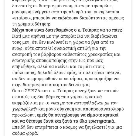
δανειστές σε διαπραγμάτευση, όταν με την πρώτη
μονομερή ενέργεια από την πλευρά του, οι ευρωπαίοι
«εταίροι», μπορούν να εκβιάσουν διακόπτοντας αμέσως
τη χρηματοδότηση;
Μέχρι που είναι διατεθειμένος ο κ. Τσίπρας να το πάει;
Γιατί μας αφήνει με την απορία; Για να διαβεβαιώνει
τους μεν, ότι δεν κινδυνεύει η χώρα να βγει από το
ευρώ, ούτε αποτελεί ουσιαστική απειλή για την
ανατροπή του βάρβαρου καθεστώτος χρεοκρατίας και
εσωτερικής αποικιοποίησης στην Ε.Ε. που μας
επιβλήθηκε, αλλά να κλείνει και το μάτι στους
υπόλοιπους, δηλαδή όλους εμάς, ότι όλα είναι πιθανά,
αν δεν συμμορφωθούν οι «εταίροι», προσαρμοζόμενοι
στην διαπραγματευτική του δεινότητα;
Όσο ο ΣΥΡΙΖΑ και ο κ. Τσίπρας συνεχίζουν να πατούν
σε αυτές τις δύο βάρκες που χαρακτηριστικά
εκφράζονται με το «
και με τον αστυφύλαξ και με τον
χωροφύλαξ
» και μόνο σύγχυση και αποπροσανατολισμό
προκαλούν,
εμείς
θα συνεχίσουμε να είμαστε κριτικοί
και να θέτουμε ξανά και ξανά τα ίδια ερωτηματικά.
Επειδή δεν επιτρέπεται ο κόσμος να ξεγελαστεί για μια
ακόμα φορά.