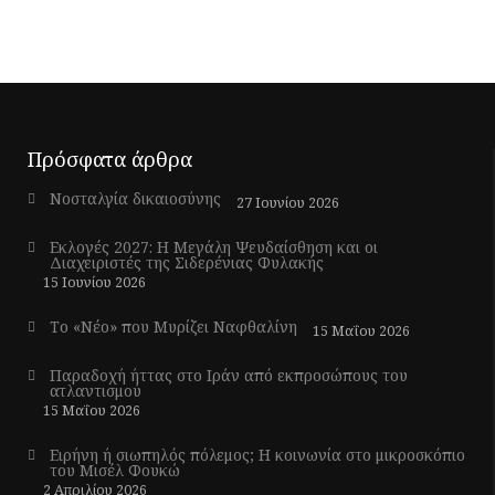
Πρόσφατα άρθρα
Νοσταλγία δικαιοσύνης
27 Ιουνίου 2026
Εκλογές 2027: Η Μεγάλη Ψευδαίσθηση και οι
Διαχειριστές της Σιδερένιας Φυλακής
15 Ιουνίου 2026
Το «Νέο» που Μυρίζει Ναφθαλίνη
15 Μαΐου 2026
Παραδοχή ήττας στο Ιράν από εκπροσώπους του
ατλαντισμού
15 Μαΐου 2026
Ειρήνη ή σιωπηλός πόλεμος; Η κοινωνία στο μικροσκόπιο
του Μισέλ Φουκώ
2 Απριλίου 2026