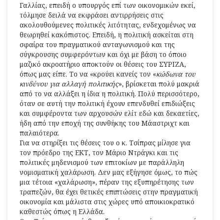
Γαλλίας, επειδή ο υπουργός επί των οικονομικών εκεί,
τόλμησε δειλά να εκφράσει αντιρρήσεις στις
ακολουθούμενες πολιτικές λιτότητας, ενδεχομένως να
θεωρηθεί κακόπιστος. Επειδή, η πολιτική ασκείται στη
σφαίρα του πραγματικού ανταγωνισμού και της
σύγκρουσης συμφερόντων και όχι με βάση το όποιο
μαζικό ακροατήριο αποκτούν οι θέσεις του ΣΥΡΙΖΑ,
όπως μας είπε. Το να «κρούει κανείς τον «
κώδωνα του
κινδύνου για αλλαγή πολιτικής
», βρίσκεται πολύ μακριά
από το να αλλάξει η ίδια η πολιτική. Πολύ περισσότερο,
όταν σε αυτή την πολιτική έχουν επενδυθεί επιδιώξεις
και συμφέροντα των αρχουσών ελίτ εδώ και δεκαετίες,
ήδη από την εποχή της συνθήκης του Μάαστριχτ και
παλαιότερα.
Για να στηρίξει τις θέσεις του ο κ. Τσίπρας μίλησε για
τον πρόεδρο της ΕΚΤ, τον Μάριο Ντράγκι και τις
πολιτικές μηδενισμού των επιτοκίων με παράλληλη
νομισματική χαλάρωση. Δεν μας εξήγησε όμως, το πώς
μια τέτοια «χαλάρωση», πέραν της εξυπηρέτησης των
τραπεζών, θα έχει θετικές επιπτώσεις στην πραγματική
οικονομία και μάλιστα στις χώρες υπό αποικιοκρατικό
καθεστώς όπως η Ελλάδα.