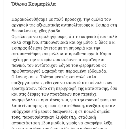
Όθωνα Κουμαρέλλα
Παρακολουθήσαμε με πολύ προσοχή, την ομιλία του
αρχηγού της αξιωματικής αντιπολίτευσης κ. Τσίπρα στη
Θεσσαλονίκη, χθες βράδυ.
Οφείλουμε να ομολογήσουμε, ότι το σκηνικό ήταν πολύ
καλά στημένο, επικοινωνιακά και όχι μόνο. Ο ίδιος ο κ.
Τσίπρας έδειχνε άνετος με τη σιγουριά και την
αυτοπεποίθηση του μέλλοντα πρωθυπουργού. Καμιά
σχέση με την υστερία που απέπνεε πτωμαΐνη και
πανικό, του αντίστοιχου λόγου του φερόμενου ως
πρωθυπουργού Σαμαρά την περασμένη εβδομάδα.
Ο λόγος του κ. Τσίπρα μεστός και πολύ καλά
επεξεργασμένος, έδειχνε να απαντά στο σύνολο των
ερωτημάτων, τόσο στη περιγραφή της κατάστασης, όσο
και στις δέσμες των προτάσεων που περιείχε.
Αναμφίβολα οι προτάσεις του, για την ανακούφιση του
λαού είναι προς τη σωστή κατεύθυνση, ανεξάρτητα αν
υπάρχουν επί μέρους διαφωνίες, ή σε πολλά σημεία
τους, παρουσιάστηκαν λειψές (π.χ. σταδιακή
αποκατάσταση 13ου μισθού, χωρίς να αναφέρει λέξη,
ότι για τουλάχιστον έναν ολόκληρο αιώνα μέχρι το