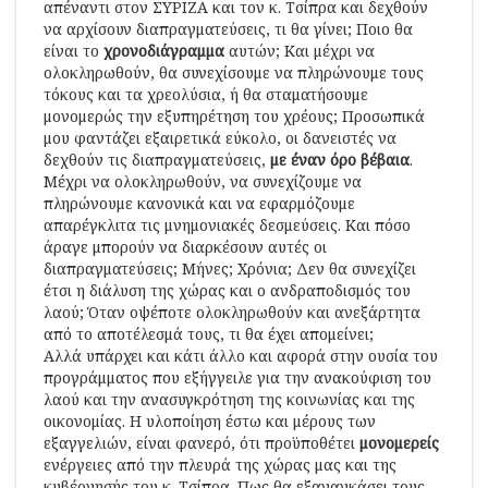
απέναντι στον ΣΥΡΙΖΑ και τον κ. Τσίπρα και δεχθούν
να αρχίσουν διαπραγματεύσεις, τι θα γίνει; Ποιο θα
είναι το
χρονοδιάγραμμα
αυτών; Και μέχρι να
ολοκληρωθούν, θα συνεχίσουμε να πληρώνουμε τους
τόκους και τα χρεολύσια, ή θα σταματήσουμε
μονομερώς την εξυπηρέτηση του χρέους; Προσωπικά
μου φαντάζει εξαιρετικά εύκολο, οι δανειστές να
δεχθούν τις διαπραγματεύσεις,
με έναν όρο βέβαια
.
Μέχρι να ολοκληρωθούν, να συνεχίζουμε να
πληρώνουμε κανονικά και να εφαρμόζουμε
απαρέγκλιτα τις μνημονιακές δεσμεύσεις. Και πόσο
άραγε μπορούν να διαρκέσουν αυτές οι
διαπραγματεύσεις; Μήνες; Χρόνια; Δεν θα συνεχίζει
έτσι η διάλυση της χώρας και ο ανδραποδισμός του
λαού; Όταν οψέποτε ολοκληρωθούν και ανεξάρτητα
από το αποτέλεσμά τους, τι θα έχει απομείνει;
Αλλά υπάρχει και κάτι άλλο και αφορά στην ουσία του
προγράμματος που εξήγγειλε για την ανακούφιση του
λαού και την ανασυγκρότηση της κοινωνίας και της
οικονομίας. Η υλοποίηση έστω και μέρους των
εξαγγελιών, είναι φανερό, ότι προϋποθέτει
μονομερείς
ενέργειες από την πλευρά της χώρας μας και της
κυβέρνησής του κ. Τσίπρα. Πως θα εξαναγκάσει τους