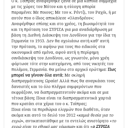
Ο κ. Τσίπρας αναφέρθηκε ξανά σε μια κάποια συμμαχία
με τις χώρες του Νότου και η εύλογη απορία
παραμένει: Με ποιους; Με τον κ. Ρέντζι, τον Ραχόι, ή με
αυτόν που ο ίδιος αποκάλεσε «Ολανδρέου»;
Αναφέρθηκε επίσης και στο χρέος, τη βιωσιμότητά του
και τη πρόταση του ΣΥΡΙΖΑ για μια αναδιάρθρωση με
βάση τη Διεθνή Διάσκεψη του Λονδίνου για την ίδια τη
Γερμανία το 1953. Δεν θα σχολιάσω αυτή καθ’ αυτή
την πρόταση, το αφήνω για τους πιο ειδικούς στα
οικονομικά από εμένα, αφού αυτή η περίφημη
συνδιάσκεψη του Λονδίνου, ως γνωστόν, μόνο χρέη
φόρτωσε τότε στην κατεχόμενη, από τους νικητές του
πολέμου, Γερμανία. Θα μείνω στο αρχικό ερώτημα:
Πως
μπορεί να γίνουν όλα αυτά
; Με σκληρή
διαπραγμάτευση; Ωραία! Αλλά πως θα αναγκάσει τους
δανειστές και το όλο πλέγμα συμφερόντων που
εκφράζουν, να διαπραγματευτούν ακόμα και σε μια
τέτοια βάση; Ποια είναι τα διαπραγματευτικά χαρτιά
που κρατάει στα χέρια του ο κ. Τσίπρας;
Ποια είναι τα περιθώρια ελιγμών που διαθέτει, όταν
ακόμα και αυτό το δειλό του 2012 «
καμιά θυσία για το
ευρώ
», αντικαταστάθηκε με το εντελώς ανιστόρητο «
το
ευρώ είναι το εθνικό μας νόμισμα
» και ότι «
ο ΣΥΡΙΖΑ