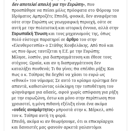
δεν αποτελεί απειλή για την Ευρώπη
», που
προσπάθησε να πείσει μόλις πρόσφατα στο Φόρουμ του
Ιδρύματος Αμπροζέτι; Επειδή, φυσικά, δεν αναφέρεται
ούτε στην Ευρώπη ως γεωγραφική περιοχή, ούτε σε
αυτή με την πολιτιστική και ιστορική έννοια, αλλά στην
Ευρωπαϊκή Ένωση
και τους μηχανισμούς της, όπως
πολύ εύστοχα παρατηρεί σε
άρθρο
του στην
«Ελευθεροτυπία» ο Στάθης Κουβελάκης. Από πού και
ως που όμως ταυτίζεται η Ε.Ε. με την Ευρώπη;
Μίλησε, λοιπόν, για διαπραγμάτευση και έθεσε τους
στόχους. Ωραία, και αν η διαπραγμάτευση δεν
καταλήξει πουθενά; Τι θα γίνει; Θα επέλθει ρήξη; Και
πως ο κ. Τσίπρας θα δεχθεί να χάσει το ευρώ ως
«εθνικό» του νόμισμα; Σε αυτό το κρίσιμο ερώτημα δεν
απαντά, καθιστώντας ολόκληρη την τοποθέτηση του
φληνάφημα για αδαείς, αφού χωρίς απόφαση για ρήξη
με την ευρωζώνη, έστω και μόνο στην περίπτωση που
χρειαστεί, η μόνη πιθανή εξέλιξη είναι ένα ακόμα
«
ουδείς αναμάρτητος
» μπροστά στην κ. Μέρκελ, από
τον κ. Τσίπρα αυτή τη φορά.
Επειδή, ακόμα κι αν θεωρήσουμε, ότι οι επικυρίαρχοι
και δανειστές μας φανούν αρκετά γαλαντόμοι