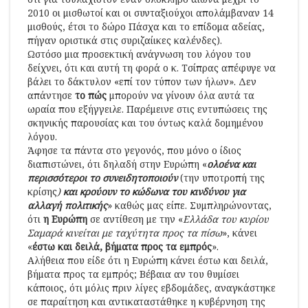
2010 οι μισθωτοί και οι συνταξιούχοι απολάμβαναν 14
μισθούς, έτσι το δώρο Πάσχα και το επίδομα αδείας,
πήγαν οριστικά στις συριζαίικες καλένδες).
Ωστόσο μια προσεκτική ανάγνωση του λόγου του
δείχνει, ότι και αυτή τη φορά ο κ. Τσίπρας απέφυγε να
βάλει το δάκτυλον «επί τον τύπον των ήλων». Δεν
απάντησε
το πώς
μπορούν να γίνουν όλα αυτά τα
ωραία που εξήγγειλε. Παρέμεινε στις εντυπώσεις της
σκηνικής παρουσίας και του όντως καλά δομημένου
λόγου.
Άφησε τα πάντα στο γεγονός, που μόνο ο ίδιος
διαπιστώνει, ότι δηλαδή στην Ευρώπη «
ολοένα και
περισσότεροι το συνειδητοποιούν
(την υποτροπή της
κρίσης
)
και κρούουν το κώδωνα του κινδύνου για
αλλαγή πολιτικής
» καθώς μας είπε. Συμπληρώνοντας,
ότι
η Ευρώπη
σε αντίθεση με την «
Ελλάδα του κυρίου
Σαμαρά κινείται με ταχύτητα προς τα πίσω
», κάνει
«
έστω και δειλά, βήματα προς τα εμπρός
».
Αλήθεια που είδε ότι η Ευρώπη κάνει έστω και δειλά,
βήματα προς τα εμπρός; Βέβαια αν του θυμίσει
κάποιος, ότι μόλις πριν λίγες εβδομάδες, αναγκάστηκε
σε παραίτηση και αντικαταστάθηκε η κυβέρνηση της