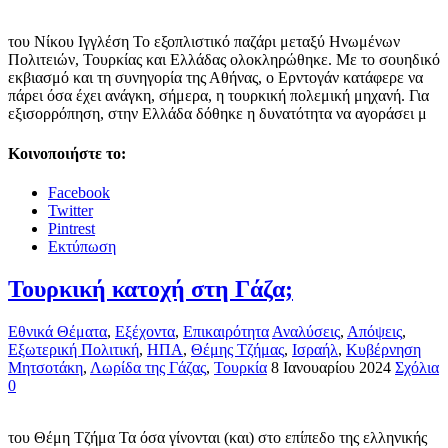
του Νίκου Ιγγλέση Το εξοπλιστικό παζάρι μεταξύ Ηνωμένων
Πολιτειών, Τουρκίας και Ελλάδας ολοκληρώθηκε. Με το σουηδικό
εκβιασμό και τη συνηγορία της Αθήνας, ο Ερντογάν κατάφερε να
πάρει όσα έχει ανάγκη, σήμερα, η τουρκική πολεμική μηχανή. Για
εξισορρόπηση, στην Ελλάδα δόθηκε η δυνατότητα να αγοράσει μ
Κοινοποιήστε το:
Facebook
Twitter
Pintrest
Εκτύπωση
Τουρκική κατοχή στη Γάζα;
Εθνικά Θέματα
,
Εξέχοντα
,
Επικαιρότητα
Αναλύσεις
,
Απόψεις
,
Εξωτερική Πολιτική
,
ΗΠΑ
,
Θέμης Τζήμας
,
Ισραήλ
,
Κυβέρνηση
Μητσοτάκη
,
Λωρίδα της Γάζας
,
Τουρκία
8 Ιανουαρίου 2024
Σχόλια
0
του Θέμη Τζήμα Τα όσα γίνονται (και) στο επίπεδο της ελληνικής