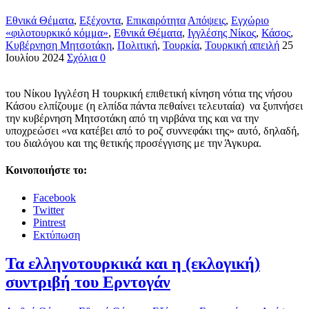
Εθνικά Θέματα
,
Εξέχοντα
,
Επικαιρότητα
Απόψεις
,
Εγχώριο
«φιλοτουρκικό κόμμα»
,
Εθνικά Θέματα
,
Ιγγλέσης Νίκος
,
Κάσος
,
Κυβέρνηση Μητσοτάκη
,
Πολιτική
,
Τουρκία
,
Τουρκική απειλή
25
Ιουλίου 2024
Σχόλια 0
του Νίκου Ιγγλέση Η τουρκική επιθετική κίνηση νότια της νήσου
Κάσου ελπίζουμε (η ελπίδα πάντα πεθαίνει τελευταία) να ξυπνήσει
την κυβέρνηση Μητσοτάκη από τη νιρβάνα της και να την
υποχρεώσει «να κατέβει από το ροζ συννεφάκι της» αυτό, δηλαδή,
του διαλόγου και της θετικής προσέγγισης με την Άγκυρα.
Κοινοποιήστε το:
Facebook
Twitter
Pintrest
Εκτύπωση
Τα ελληνοτουρκικά και η (εκλογική)
συντριβή του Ερντογάν