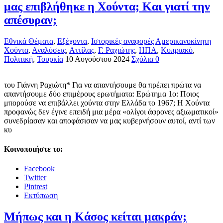
μας επιβλήθηκε η Χούντα; Και γιατί την
απέσυραν;
Εθνικά Θέματα
,
Εξέχοντα
,
Ιστορικές αναφορές
Αμερικανοκίνητη
Χούντα
,
Αναλύσεις
,
Αττίλας
,
Γ. Ραχιώτης
,
ΗΠΑ
,
Κυπριακό
,
Πολιτική
,
Τουρκία
10 Αυγούστου 2024
Σχόλια 0
του Γιάννη Ραχιώτη* Για να απαντήσουμε θα πρέπει πρώτα να
απαντήσουμε δύο επιμέρους ερωτήματα: Ερώτημα 1ο: Ποιος
μπορούσε να επιβάλλει χούντα στην Ελλάδα το 1967; Η Χούντα
προφανώς δεν έγινε επειδή μια μέρα «ολίγοι άφρονες αξιωματικοί»
συνεδρίασαν και αποφάσισαν να μας κυβερνήσουν αυτοί, αντί των
κυ
Κοινοποιήστε το:
Facebook
Twitter
Pintrest
Εκτύπωση
Μήπως και η Κάσος κείται μακράν;