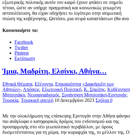
εξωτερικής πολιτικής αυτόν τον καιρό έχουν φτάσει σε σημείο
τέτοιο, ώστε αν υπήρχε πραγματική και κοινωνικώς γειωμένη
αντιπολίτευση, θα είχαν οδηγήσει το λιγότερο στην ατιμωτική
πτώση της κυβέρνησης. Ωστόσο, μια σειρά καταστάσεων (θα ανα
Κοινοποιήστε το:
Facebook
Twitter
Pintrest
Εκτύπωση
Ίμια, Μαδρίτη, Ελσίνκι, Αθήνα…
Εθνικά Θέματα
,
Εξέχοντα
,
Επικαιρότητα
«Διακήρυξη των
Αθηνών»
,
Απόψεις
,
Εξωτερική Πολιτική
,
Κ. Σημίτης
,
Κυβέρνηση
Μητσοτάκη
,
Νεοραγιαδισμός
,
Συνάντηση Μητσοτάκη-Ερντογάν
,
Τουρκία
,
Τουρκική απειλή
10 Δεκεμβρίου 2023
Σχόλια 0
Με την ολοκλήρωση της επίσκεψης Ερντογάν στην Αθήνα φάνηκε
πιο ανάγλυφα ο κατηφορικός δρόμος του ενδοτισμού και της
προσαρμογής στο νέο γεωπολιτικό περιβάλλον, με όρους
δυσμενέστατους για τη χώρα, την κυριαρχία της, το μέλλον της. Ο