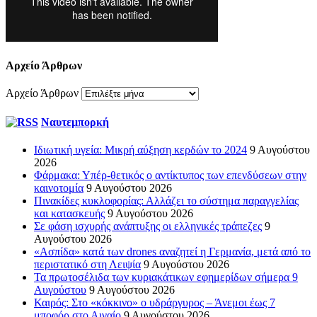
Αρχείο Άρθρων
Αρχείο Άρθρων
Ναυτεμπορκή
Ιδιωτική υγεία: Μικρή αύξηση κερδών το 2024
9 Αυγούστου
2026
Φάρμακα: Υπέρ-θετικός ο αντίκτυπος των επενδύσεων στην
καινοτομία
9 Αυγούστου 2026
Πινακίδες κυκλοφορίας: Αλλάζει το σύστημα παραγγελίας
και κατασκευής
9 Αυγούστου 2026
Σε φάση ισχυρής ανάπτυξης οι ελληνικές τράπεζες
9
Αυγούστου 2026
«Ασπίδα» κατά των drones αναζητεί η Γερμανία, μετά από το
περιστατικό στη Λειψία
9 Αυγούστου 2026
Τα πρωτοσέλιδα των κυριακάτικων εφημερίδων σήμερα 9
Αυγούστου
9 Αυγούστου 2026
Καιρός: Στο «κόκκινο» ο υδράργυρος – Άνεμοι έως 7
μποφόρ στο Αιγαίο
9 Αυγούστου 2026