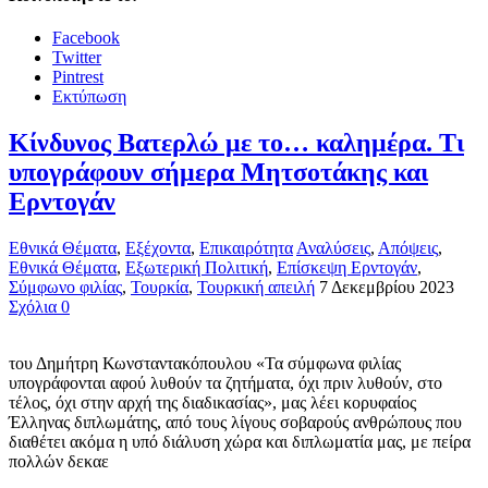
Facebook
Twitter
Pintrest
Εκτύπωση
Κίνδυνος Βατερλώ με το… καλημέρα. Τι
υπογράφουν σήμερα Μητσοτάκης και
Ερντογάν
Εθνικά Θέματα
,
Εξέχοντα
,
Επικαιρότητα
Αναλύσεις
,
Απόψεις
,
Εθνικά Θέματα
,
Εξωτερική Πολιτική
,
Επίσκεψη Ερντογάν
,
Σύμφωνο φιλίας
,
Τουρκία
,
Τουρκική απειλή
7 Δεκεμβρίου 2023
Σχόλια 0
του Δημήτρη Κωνσταντακόπουλου «Τα σύμφωνα φιλίας
υπογράφονται αφού λυθούν τα ζητήματα, όχι πριν λυθούν, στο
τέλος, όχι στην αρχή της διαδικασίας», μας λέει κορυφαίος
Έλληνας διπλωμάτης, από τους λίγους σοβαρούς ανθρώπους που
διαθέτει ακόμα η υπό διάλυση χώρα και διπλωματία μας, με πείρα
πολλών δεκαε