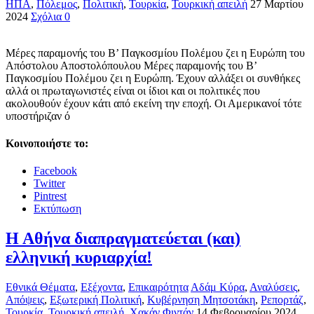
ΗΠΑ
,
Πόλεμος
,
Πολιτική
,
Τουρκία
,
Τουρκική απειλή
27 Μαρτίου
2024
Σχόλια 0
Μέρες παραμονής του Β’ Παγκοσμίου Πολέμου ζει η Ευρώπη του
Απόστολου Αποστολόπουλου Μέρες παραμονής του Β’
Παγκοσμίου Πολέμου ζει η Ευρώπη. Έχουν αλλάξει οι συνθήκες
αλλά οι πρωταγωνιστές είναι οι ίδιοι και οι πολιτικές που
ακολουθούν έχουν κάτι από εκείνη την εποχή. Οι Αμερικανοί τότε
υποστήριζαν ό
Κοινοποιήστε το:
Facebook
Twitter
Pintrest
Εκτύπωση
Η Αθήνα διαπραγματεύεται (και)
ελληνική κυριαρχία!
Εθνικά Θέματα
,
Εξέχοντα
,
Επικαιρότητα
Αδάμ Κύρα
,
Αναλύσεις
,
Απόψεις
,
Εξωτερική Πολιτική
,
Κυβέρνηση Μητσοτάκη
,
Ρεπορτάζ
,
Τουρκία
,
Τουρκική απειλή
,
Χακάν Φιντάν
14 Φεβρουαρίου 2024