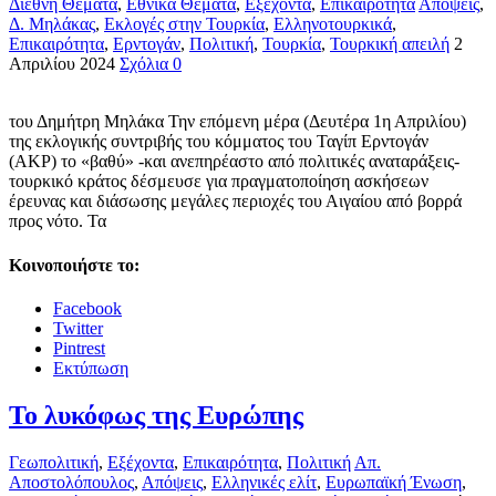
Διεθνή Θέματα
,
Εθνικά Θέματα
,
Εξέχοντα
,
Επικαιρότητα
Απόψεις
,
Δ. Μηλάκας
,
Εκλογές στην Τουρκία
,
Ελληνοτουρκικά
,
Επικαιρότητα
,
Ερντογάν
,
Πολιτική
,
Τουρκία
,
Τουρκική απειλή
2
Απριλίου 2024
Σχόλια 0
του Δημήτρη Μηλάκα Την επόμενη μέρα (Δευτέρα 1η Απριλίου)
της εκλογικής συντριβής του κόμματος του Ταγίπ Ερντογάν
(ΑΚΡ) το «βαθύ» -και ανεπηρέαστο από πολιτικές αναταράξεις-
τουρκικό κράτος δέσμευσε για πραγματοποίηση ασκήσεων
έρευνας και διάσωσης μεγάλες περιοχές του Αιγαίου από βορρά
προς νότο. Τα
Κοινοποιήστε το:
Facebook
Twitter
Pintrest
Εκτύπωση
Το λυκόφως της Ευρώπης
Γεωπολιτική
,
Εξέχοντα
,
Επικαιρότητα
,
Πολιτική
Απ.
Αποστολόπουλος
,
Απόψεις
,
Ελληνικές ελίτ
,
Ευρωπαϊκή Ένωση
,