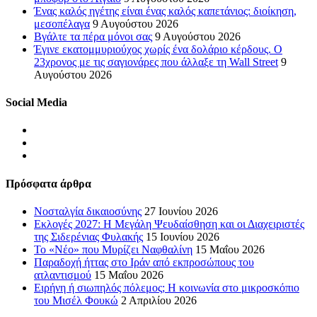
Ένας καλός ηγέτης είναι ένας καλός καπετάνιος: διοίκηση,
μεσοπέλαγα
9 Αυγούστου 2026
Βγάλτε τα πέρα μόνοι σας
9 Αυγούστου 2026
Έγινε εκατομμυριούχος χωρίς ένα δολάριο κέρδους. Ο
23χρονος με τις σαγιονάρες που άλλαξε τη Wall Street
9
Αυγούστου 2026
Social Media
Πρόσφατα άρθρα
Νοσταλγία δικαιοσύνης
27 Ιουνίου 2026
Εκλογές 2027: Η Μεγάλη Ψευδαίσθηση και οι Διαχειριστές
της Σιδερένιας Φυλακής
15 Ιουνίου 2026
Το «Νέο» που Μυρίζει Ναφθαλίνη
15 Μαΐου 2026
Παραδοχή ήττας στο Ιράν από εκπροσώπους του
ατλαντισμού
15 Μαΐου 2026
Ειρήνη ή σιωπηλός πόλεμος; Η κοινωνία στο μικροσκόπιο
του Μισέλ Φουκώ
2 Απριλίου 2026