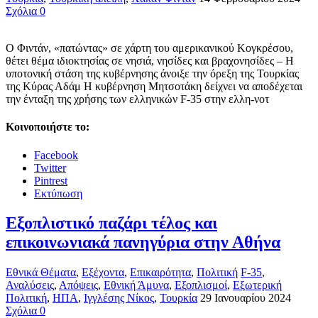
Σχόλια 0
Ο Φιντάν, «πατώντας» σε χάρτη του αμερικανικού Κογκρέσου,
θέτει θέμα ιδιοκτησίας σε νησιά, νησίδες και βραχονησίδες – Η
υποτονική στάση της κυβέρνησης άνοιξε την όρεξη της Τουρκίας
της Κύρας Αδάμ Η κυβέρνηση Μητσοτάκη δείχνει να αποδέχεται
την ένταξη της χρήσης των ελληνικών F-35 στην ελλη-νοτ
Κοινοποιήστε το:
Facebook
Twitter
Pintrest
Εκτύπωση
Εξοπλιστικό παζάρι τέλος και
επικοινωνιακά πανηγύρια στην Αθήνα
Εθνικά Θέματα
,
Εξέχοντα
,
Επικαιρότητα
,
Πολιτική
F-35
,
Αναλύσεις
,
Απόψεις
,
Εθνική Άμυνα
,
Εξοπλισμοί
,
Εξωτερική
Πολιτική
,
ΗΠΑ
,
Ιγγλέσης Νίκος
,
Τουρκία
29 Ιανουαρίου 2024
Σχόλια 0