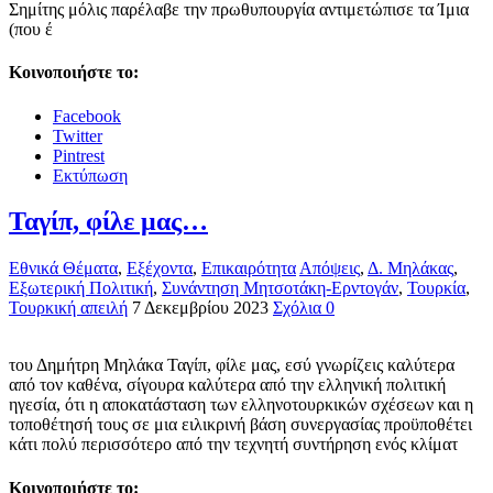
Σημίτης μόλις παρέλαβε την πρωθυπουργία αντιμετώπισε τα Ίμια
(που έ
Κοινοποιήστε το:
Facebook
Twitter
Pintrest
Εκτύπωση
Ταγίπ, φίλε μας…
Εθνικά Θέματα
,
Εξέχοντα
,
Επικαιρότητα
Απόψεις
,
Δ. Μηλάκας
,
Εξωτερική Πολιτική
,
Συνάντηση Μητσοτάκη-Ερντογάν
,
Τουρκία
,
Τουρκική απειλή
7 Δεκεμβρίου 2023
Σχόλια 0
του Δημήτρη Μηλάκα Ταγίπ, φίλε μας, εσύ γνωρίζεις καλύτερα
από τον καθένα, σίγουρα καλύτερα από την ελληνική πολιτική
ηγεσία, ότι η αποκατάσταση των ελληνοτουρκικών σχέσεων και η
τοποθέτησή τους σε μια ειλικρινή βάση συνεργασίας προϋποθέτει
κάτι πολύ περισσότερο από την τεχνητή συντήρηση ενός κλίματ
Κοινοποιήστε το: