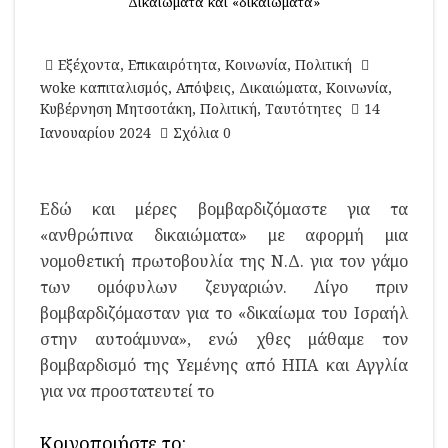
Δικαιώματα και «δικαιώματα»
Εξέχοντα
,
Επικαιρότητα
,
Κοινωνία
,
Πολιτική
woke καπιταλισμός
,
Απόψεις
,
Δικαιώματα
,
Κοινωνία
,
Κυβέρνηση Μητσοτάκη
,
Πολιτική
,
Ταυτότητες
14
Ιανουαρίου 2024
Σχόλια 0
Εδώ και μέρες βομβαρδιζόμαστε για τα
«ανθρώπινα δικαιώματα» με αφορμή μια
νομοθετική πρωτοβουλία της Ν.Δ. για τον γάμο
των ομόφυλων ζευγαριών. Λίγο πριν
βομβαρδιζόμασταν για το «δικαίωμα του Ισραήλ
στην αυτοάμυνα», ενώ χθες μάθαμε τον
βομβαρδισμό της Υεμένης από ΗΠΑ και Αγγλία
για να προστατευτεί το
Κοινοποιήστε το: