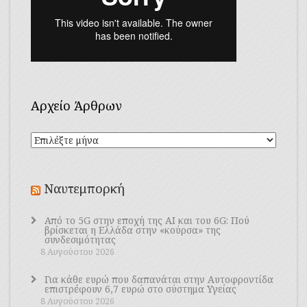
Αρχείο Άρθρων
Αρχείο
Άρθρων
Ναυτεμπορκή
Από το 5G στην εποχή της AI και του 6G: Πού
βρίσκεται η Ελλάδα στην «κούρσα» της
συνδεσιμότητας
8 Αυγούστου 2026
Για κάθε ευρώ που δαπανάται στην Aυτοφροντίδα
επιστρέφουν 6,7 ευρώ στο σύστημα Υγείας
8 Αυγούστου 2026