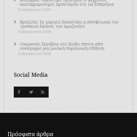
εκατομμυριούχος Αμπελάρδο ντε λα Εσπριέγια
8 Αυγούστου 2026
Βραζιλία: Σε χαμηλό δεκαετίας η αποψίλωση του
τροπικού δάσους του Αμαζονίου
8 Αυγούστου 2026
Ουκρανία: Εκρήξεις στο Κίεβο έπειτα από
συναγερμό για ρωσική πυραυλική επίθεση
8 Αυγούστου 2026
Social Media
Πρόσφατα άρθρα