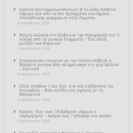
Ιωάννα Κοντομανωλοπούλου: Η Ελλάδα διαθέτει
σήμερα ένα από τα πιο προηγμένα συστήματα
επαλήθευσης φαρμάκων στην Ευρώπη
8 Αυγούστου 2026
Νύχτα-κόλαση στο Κίεβο και την περιφέρειά του: 3
νεκροί από τα ρωσικά πλήγματα – Ένα παιδί
μεταξύ των θυμάτων
8 Αυγούστου 2026
Συνοριακούς έλεγχους με την Ιταλία επέβαλε η
Μαδρίτη ύστερα από σκληρό μπρα ντε φερ Μελόνι
– Σάντσεθ
8 Αυγούστου 2026
ΗΠΑ: Βοήθεια 1 δισ. δολ. στη νέα κυβέρνηση της
Κολομβίας – Νέα σελίδα στις σχέσεις με τη
Μπογκοτά
8 Αυγούστου 2026
Καιρός: Έως τους 39 βαθμούς σήμερα ο
υδράργυρος – Άνεμοι έως 7 μποφόρ στο Αιγαίο
8 Αυγούστου 2026
Κολομβία: Ορκίστηκε πρόεδρος ο 48χρονος