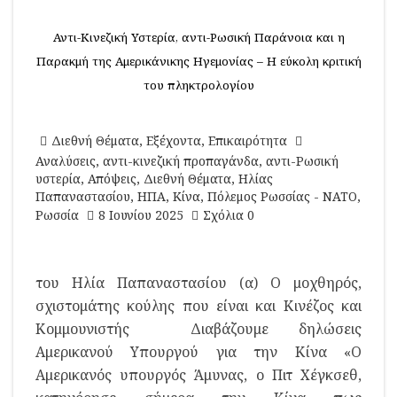
Αντι-Κινεζική Υστερία, αντι-Ρωσική Παράνοια και η
Παρακμή της Αμερικάνικης Ηγεμονίας – H εύκολη κριτική
του πληκτρολογίου
Διεθνή Θέματα
,
Εξέχοντα
,
Επικαιρότητα
Αναλύσεις
,
αντι-κινεζική προπαγάνδα
,
αντι-Ρωσική
υστερία
,
Απόψεις
,
Διεθνή Θέματα
,
Ηλίας
Παπαναστασίου
,
ΗΠΑ
,
Κίνα
,
Πόλεμος Ρωσσίας - ΝΑΤΟ
,
Ρωσσία
8 Ιουνίου 2025
Σχόλια 0
του Ηλία Παπαναστασίου (α) Ο μοχθηρός,
σχιστομάτης κούλης που είναι και Κινέζος και
Κομμουνιστής Διαβάζουμε δηλώσεις
Αμερικανού Υπουργού για την Κίνα «Ο
Αμερικανός υπουργός Άμυνας, ο Πιτ Χέγκσεθ,