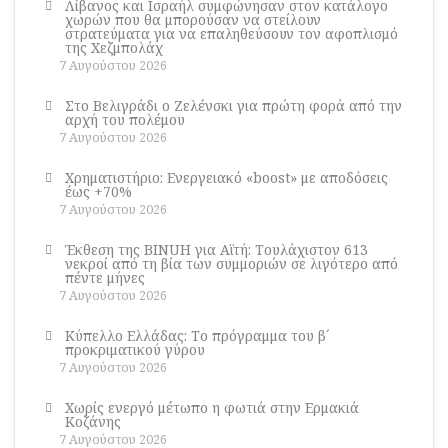
Λίβανος και Ισραήλ συμφώνησαν στον κατάλογο
χωρών που θα μπορούσαν να στείλουν
στρατεύματα για να επαληθεύσουν τον αφοπλισμό
της Χεζμπολάχ
7 Αυγούστου 2026
Στο Βελιγράδι ο Ζελένσκι για πρώτη φορά από την
αρχή του πολέμου
7 Αυγούστου 2026
Χρηματιστήριο: Ενεργειακό «boost» με αποδόσεις
έως +70%
7 Αυγούστου 2026
Έκθεση της BINUH για Αϊτή: Τουλάχιστον 613
νεκροί από τη βία των συμμοριών σε λιγότερο από
πέντε μήνες
7 Αυγούστου 2026
Κύπελλο Ελλάδας: Το πρόγραμμα του β´
προκριματικού γύρου
7 Αυγούστου 2026
Χωρίς ενεργό μέτωπο η φωτιά στην Ερμακιά
Κοζάνης
7 Αυγούστου 2026