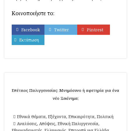
Κοινοποιήστε το:
Facebook
Twitter
Pintrest
Εκτύπωση
Επέτειος Παλιγγενεσίας: Μνημόσυνο ή αφετηρία για ένα
νέο Ξεκίνημα;
Εθνικά Θέματα
,
Εξέχοντα
,
Επικαιρότητα
,
Πολιτική
Αναλύσεις
,
Απόψεις
,
Εθνική Παλιγγενεσία
,
Εθνομηδενιστές
,
Ελληνισμός
,
Επιτροπή για Ελλάδα