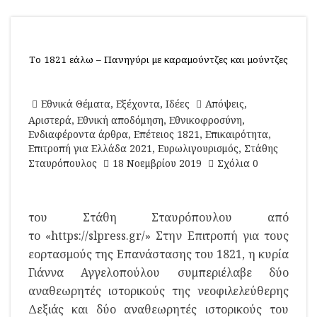
Το 1821 εάλω – Πανηγύρι με καραμούντζες και μούντζες
Εθνικά Θέματα
,
Εξέχοντα
,
Ιδέες
Απόψεις
,
Αριστερά
,
Εθνική αποδόμηση
,
Εθνικοφροσύνη
,
Ενδιαφέροντα άρθρα
,
Επέτειος 1821
,
Επικαιρότητα
,
Επιτροπή για Ελλάδα 2021
,
Ευρωλιγουρισμός
,
Στάθης
Σταυρόπουλος
18 Νοεμβρίου 2019
Σχόλια 0
του Στάθη Σταυρόπουλου από
το «https://slpress.gr/» Στην Επιτροπή για τους
εορτασμούς της Επανάστασης του 1821, η κυρία
Γιάννα Αγγελοπούλου συμπεριέλαβε δύο
αναθεωρητές ιστορικούς της νεοφιλελεύθερης
Δεξιάς και δύο αναθεωρητές ιστορικούς του