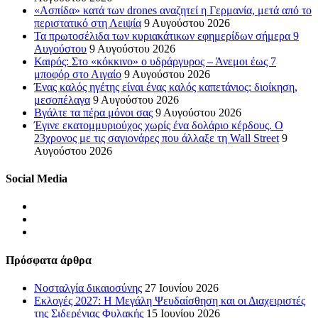
«Ασπίδα» κατά των drones αναζητεί η Γερμανία, μετά από το
περιστατικό στη Λειψία
9 Αυγούστου 2026
Τα πρωτοσέλιδα των κυριακάτικων εφημερίδων σήμερα 9
Αυγούστου
9 Αυγούστου 2026
Καιρός: Στο «κόκκινο» ο υδράργυρος – Άνεμοι έως 7
μποφόρ στο Αιγαίο
9 Αυγούστου 2026
Ένας καλός ηγέτης είναι ένας καλός καπετάνιος: διοίκηση,
μεσοπέλαγα
9 Αυγούστου 2026
Βγάλτε τα πέρα μόνοι σας
9 Αυγούστου 2026
Έγινε εκατομμυριούχος χωρίς ένα δολάριο κέρδους. Ο
23χρονος με τις σαγιονάρες που άλλαξε τη Wall Street
9
Αυγούστου 2026
Social Media
Πρόσφατα άρθρα
Νοσταλγία δικαιοσύνης
27 Ιουνίου 2026
Εκλογές 2027: Η Μεγάλη Ψευδαίσθηση και οι Διαχειριστές
της Σιδερένιας Φυλακής
15 Ιουνίου 2026