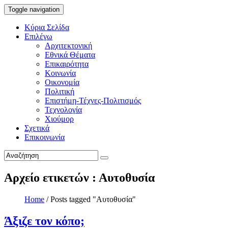
Toggle navigation
Κύρια Σελίδα
Επιλέγω
Αρχιτεκτονική
Εθνικά Θέματα
Επικαιρότητα
Κοινωνία
Οικονομία
Πολιτική
Επιστήμη-Τέχνες-Πολιτισμός
Τεχνολογία
Χιούμορ
Σχετικά
Επικοινωνία
Αρχείο ετικετών : Αυτοθυσία
Home
/
Posts tagged "Αυτοθυσία"
Άξιζε τον κόπο;