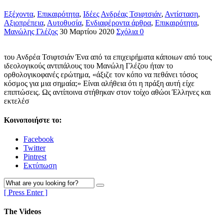
Εξέχοντα
,
Επικαιρότητα
,
Ιδέες
Ανδρέας Τσιφτσιάν
,
Αντίσταση
,
Αξιοπρέπεια
,
Αυτοθυσία
,
Ενδιαφέροντα άρθρα
,
Επικαιρότητα
,
Μανώλης Γλέζος
30 Μαρτίου 2020
Σχόλια 0
του Ανδρέα Τσιφτσιάν Ένα από τα επιχειρήματα κάποιων από τους
ιδεολογικούς αντιπάλους του Μανώλη Γλέζου ήταν το
ορθολογικοφανές ερώτημα, «άξιζε τον κόπο να πεθάνει τόσος
κόσμος για μια σημαία;» Είναι αλήθεια ότι η πράξη αυτή είχε
επιπτώσεις. Ως αντίποινα στήθηκαν στον τοίχο αθώοι Έλληνες και
εκτελέσ
Κοινοποιήστε το:
Facebook
Twitter
Pintrest
Εκτύπωση
[ Press Enter ]
The Videos