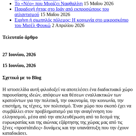
Το «Νέο» που Μυρίζει Ναφθαλίνη
15 Μαΐου 2026
Παραδοχή ήττας στο Ιράν από εκπροσώπους του
ατλαντισμού
15 Μαΐου 2026
Ειρήνη ή σιωπηλός πόλεμος; Η κοινωνία στο μικροσκόπιο
του Μισέλ Φουκώ
2 Απριλίου 2026
Τελευταίο άρθρο
27 Ιουνίου, 2026
15 Ιουνίου, 2026
Σχετικά με το Blog
Η ιστοσελίδα αυτή φιλοδοξεί να αποτελέσει ένα διαδικτυακό χώρο
παρουσίασης ιδεών, απόψεων και θέσεων εναλλακτικών των
κρατούντων για την πολιτική, την οικονομία, την κοινωνία, την
επιστήμη, τις τέχνες, τον πολιτισμό. Έναν χώρο που σκοπό έχει να
συμβάλλει στον προβληματισμό για την αναγέννηση του
ελληνισμού, μέσα από την απελευθέρωση από τα δεσμά της
ευρωκρατίας και της αιώνιας εξάρτησης της χώρας μας από τις
ξένες «προστάτιδες» δυνάμεις και την υπανάπτυξη που την έχουν
καταδικάσει.