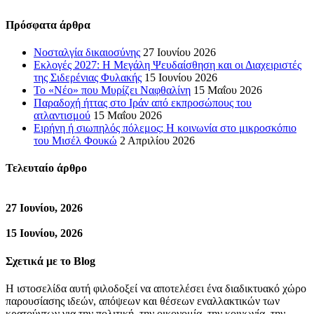
Πρόσφατα άρθρα
Νοσταλγία δικαιοσύνης
27 Ιουνίου 2026
Εκλογές 2027: Η Μεγάλη Ψευδαίσθηση και οι Διαχειριστές
της Σιδερένιας Φυλακής
15 Ιουνίου 2026
Το «Νέο» που Μυρίζει Ναφθαλίνη
15 Μαΐου 2026
Παραδοχή ήττας στο Ιράν από εκπροσώπους του
ατλαντισμού
15 Μαΐου 2026
Ειρήνη ή σιωπηλός πόλεμος; Η κοινωνία στο μικροσκόπιο
του Μισέλ Φουκώ
2 Απριλίου 2026
Τελευταίο άρθρο
27 Ιουνίου, 2026
15 Ιουνίου, 2026
Σχετικά με το Blog
Η ιστοσελίδα αυτή φιλοδοξεί να αποτελέσει ένα διαδικτυακό χώρο
παρουσίασης ιδεών, απόψεων και θέσεων εναλλακτικών των
κρατούντων για την πολιτική, την οικονομία, την κοινωνία, την