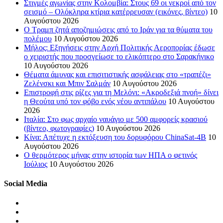
Στιγμές αγωνίας στην Κολομβία: Στους 69 οι νεκροί από τον
σεισμό – Ολόκληρα κτίρια κατέρρευσαν (εικόνες, βίντεο)
10
Αυγούστου 2026
Ο Τραμπ ζητά αποζημιώσεις από το Ιράν για τα θύματα του
πολέμου
10 Αυγούστου 2026
Μήλος: Εξηγήσεις στην Αρχή Πολιτικής Αεροπορίας έδωσε
ο χειριστής που προσγείωσε το ελικόπτερο στο Σαρακήνικο
10 Αυγούστου 2026
Θέματα άμυνας και επισιτιστικής ασφάλειας στο «τραπέζι»
Ζελένσκι και Μπιν Σαλμάν
10 Αυγούστου 2026
Επιστροφή στις ρίζες για τη Μελόνι: «Ακροδεξιά πνοή» δίνει
η Θεούτα υπό τον φόβο ενός νέου αντιπάλου
10 Αυγούστου
2026
Ιταλία: Στο φως αρχαίο ναυάγιο με 500 αμφορείς κρασιού
(βίντεο, φωτογραφίες)
10 Αυγούστου 2026
Κίνα: Απέτυχε η εκτόξευση του δορυφόρου ChinaSat-4B
10
Αυγούστου 2026
Ο θερμότερος μήνας στην ιστορία των ΗΠΑ ο φετινός
Ιούλιος
10 Αυγούστου 2026
Social Media