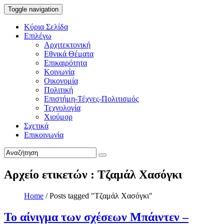
Toggle navigation
Κύρια Σελίδα
Επιλέγω
Αρχιτεκτονική
Εθνικά Θέματα
Επικαιρότητα
Κοινωνία
Οικονομία
Πολιτική
Επιστήμη-Τέχνες-Πολιτισμός
Τεχνολογία
Χιούμορ
Σχετικά
Επικοινωνία
Αρχείο ετικετών : Τζαμάλ Χασόγκι
Home
/
Posts tagged "Τζαμάλ Χασόγκι"
Το αίνιγμα των σχέσεων Μπάιντεν –