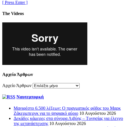
[ Press Enter ]
The Videos
Αρχείο Άρθρων
Αρχείο Άρθρων
Ναυτεμπορκή
Μανιφέστο 6.500 λέξεων: Ο πραγματικός φόβος του Μαρκ
Ζάκερμπεργκ για το ψηφιακό αύριο
10 Αυγούστου 2026
Δεκάδες κάμερες στα σύνορα Λιβύης – Τυνησίας για έλεγχο
της μετανάστευσης
10 Αυγούστου 2026