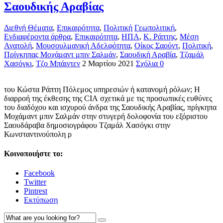
Σαουδικής Αραβίας
Διεθνή Θέματα
,
Επικαιρότητα
,
Πολιτική
Γεωπολιτική
,
Ενδιαφέροντα άρθρα
,
Επικαιρότητα
,
ΗΠΑ
,
Κ. Ράπτης
,
Μέση
Ανατολή
,
Μουσουλμανική Αδελφότητα
,
Οίκος Σαούντ
,
Πολιτική
,
Πρίγκηπας Μοχάμαντ μπιν Σαλμάν
,
Σαουδική Αραβία
,
Τζαμάλ
Χασόγκι
,
Τζο Μπάιντεν
2 Μαρτίου 2021
Σχόλια 0
του Κώστα Ράπτη Πόλεμος υπηρεσιών ή κατανομή ρόλων; Η
διαρροή της έκθεσης της CIA σχετικά με τις προσωπικές ευθύνες
του διαδόχου και ισχυρού άνδρα της Σαουδικής Αραβίας, πρίγκηπα
Μοχάμαντ μπιν Σαλμάν στην στυγερή δολοφονία του εξόριστου
Σαουδάραβα δημοσιογράφου Τζαμάλ Χασόγκι στην
Κωνσταντινούπολη ρ
Κοινοποιήστε το:
Facebook
Twitter
Pintrest
Εκτύπωση