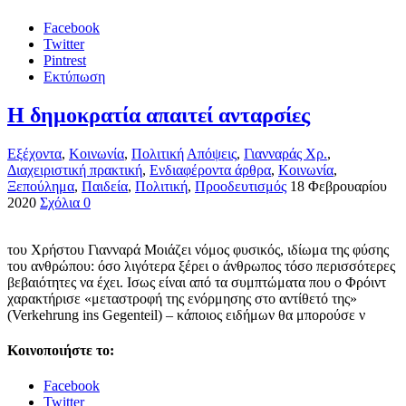
Facebook
Twitter
Pintrest
Εκτύπωση
Η δημοκρατία απαιτεί ανταρσίες
Εξέχοντα
,
Κοινωνία
,
Πολιτική
Απόψεις
,
Γιανναράς Χρ.
,
Διαχειριστική πρακτική
,
Ενδιαφέροντα άρθρα
,
Κοινωνία
,
Ξεπούλημα
,
Παιδεία
,
Πολιτική
,
Προοδευτισμός
18 Φεβρουαρίου
2020
Σχόλια 0
του Χρήστου Γιανναρά Μοιάζει νόμος φυσικός, ιδίωμα της φύσης
του ανθρώπου: όσο λιγότερα ξέρει ο άνθρωπος τόσο περισσότερες
βεβαιότητες να έχει. Ισως είναι από τα συμπτώματα που ο Φρόιντ
χαρακτήρισε «μεταστροφή της ενόρμησης στο αντίθετό της»
(Verkehrung ins Gegenteil) – κάποιος ειδήμων θα μπορούσε ν
Κοινοποιήστε το:
Facebook
Twitter