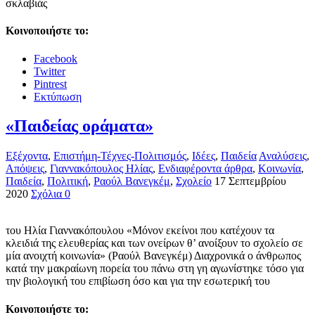
σκλαβιάς
Κοινοποιήστε το:
Facebook
Twitter
Pintrest
Εκτύπωση
«Παιδείας οράματα»
Εξέχοντα
,
Επιστήμη-Τέχνες-Πολιτισμός
,
Ιδέες
,
Παιδεία
Αναλύσεις
,
Απόψεις
,
Γιαννακόπουλος Ηλίας
,
Ενδιαφέροντα άρθρα
,
Κοινωνία
,
Παιδεία
,
Πολιτική
,
Ραούλ Βανεγκέμ
,
Σχολείο
17 Σεπτεμβρίου
2020
Σχόλια 0
του Ηλία Γιαννακόπουλου «Μόνον εκείνοι που κατέχουν τα
κλειδιά της ελευθερίας και των ονείρων θ’ ανοίξουν το σχολείο σε
μία ανοιχτή κοινωνία» (Ραούλ Βανεγκέμ) Διαχρονικά ο άνθρωπος
κατά την μακραίωνη πορεία του πάνω στη γη αγωνίστηκε τόσο για
την βιολογική του επιβίωση όσο και για την εσωτερική του
Κοινοποιήστε το: