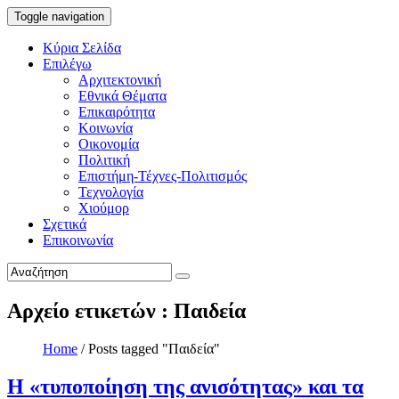
Toggle navigation
Κύρια Σελίδα
Επιλέγω
Αρχιτεκτονική
Εθνικά Θέματα
Επικαιρότητα
Κοινωνία
Οικονομία
Πολιτική
Επιστήμη-Τέχνες-Πολιτισμός
Τεχνολογία
Χιούμορ
Σχετικά
Επικοινωνία
Αρχείο ετικετών : Παιδεία
Home
/
Posts tagged "Παιδεία"
Η «τυποποίηση της ανισότητας» και τα