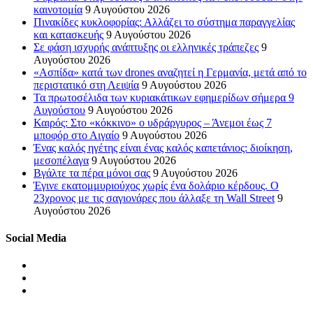
καινοτομία
9 Αυγούστου 2026
Πινακίδες κυκλοφορίας: Αλλάζει το σύστημα παραγγελίας
και κατασκευής
9 Αυγούστου 2026
Σε φάση ισχυρής ανάπτυξης οι ελληνικές τράπεζες
9
Αυγούστου 2026
«Ασπίδα» κατά των drones αναζητεί η Γερμανία, μετά από το
περιστατικό στη Λειψία
9 Αυγούστου 2026
Τα πρωτοσέλιδα των κυριακάτικων εφημερίδων σήμερα 9
Αυγούστου
9 Αυγούστου 2026
Καιρός: Στο «κόκκινο» ο υδράργυρος – Άνεμοι έως 7
μποφόρ στο Αιγαίο
9 Αυγούστου 2026
Ένας καλός ηγέτης είναι ένας καλός καπετάνιος: διοίκηση,
μεσοπέλαγα
9 Αυγούστου 2026
Βγάλτε τα πέρα μόνοι σας
9 Αυγούστου 2026
Έγινε εκατομμυριούχος χωρίς ένα δολάριο κέρδους. Ο
23χρονος με τις σαγιονάρες που άλλαξε τη Wall Street
9
Αυγούστου 2026
Social Media