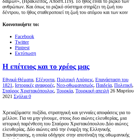
δαίμων», (Ηράκλειτος, Απόσπ.119). Το ήθος είναι το ριζικό των
ανθρώπων. Και όπως το ριζικό σύστημα στηρίζει τη ζωή του
δέντρου, το ήθος σταθεροποιεί τη ζωή του ατόμου και των κοιν
Κοινοποιήστε το:
Facebook
Twitter
Pintrest
Εκτύπωση
Η επέτειος και το χρέος μας
Εθνικά Θέματα
,
Εξέχοντα
,
Πολιτική
Απόψεις
,
Επανάσταση του
1821
,
Ιστορικές αναφορές
,
Νεο-οθωμανισμός
,
Παιδεία
,
Πολιτική
,
Σταύρος Χριστακόπουλος
,
Τουρκία
,
Τουρκική απειλή
26 Μαρτίου
2021
Σχόλια 0
Χρειαζόμαστε πυξίδα, στρατηγική και γενναίες αποφάσεις για το
μέλλον. Για να μην γίνουμε, στους δυο αιώνες ελευθερίας, μια
ιστορική παρένθεση του Σταύρου Χριστακόπουλου Δύο αιώνες
ελευθερίας. Δύο αιώνες από την έναρξη της Ελληνικής
Επανάστασης, η οποία οδήγησε στην αποτίναξη της οθωμανικής