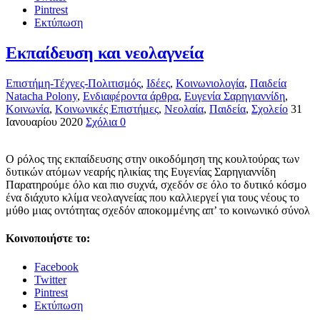
Pintrest
Εκτύπωση
Εκπαίδευση και νεολαγνεία
Επιστήμη-Τέχνες-Πολιτισμός
,
Ιδέες
,
Κοινωνιολογία
,
Παιδεία
Natacha Polony
,
Ενδιαφέροντα άρθρα
,
Ευγενία Σαρηγιαννίδη
,
Κοινωνία
,
Κοινωνικές Επιστήμες
,
Νεολαία
,
Παιδεία
,
Σχολείο
31
Ιανουαρίου 2020
Σχόλια 0
Ο ρόλος της εκπαίδευσης στην οικοδόμηση της κουλτούρας των
δυτικών ατόμων νεαρής ηλικίας της Ευγενίας Σαρηγιαννίδη
Παρατηρούμε όλο και πιο συχνά, σχεδόν σε όλο το δυτικό κόσμο
ένα διάχυτο κλίμα νεολαγνείας που καλλιεργεί για τους νέους το
μύθο μιας οντότητας σχεδόν αποκομμένης απ’ το κοινωνικό σύνολ
Κοινοποιήστε το:
Facebook
Twitter
Pintrest
Εκτύπωση