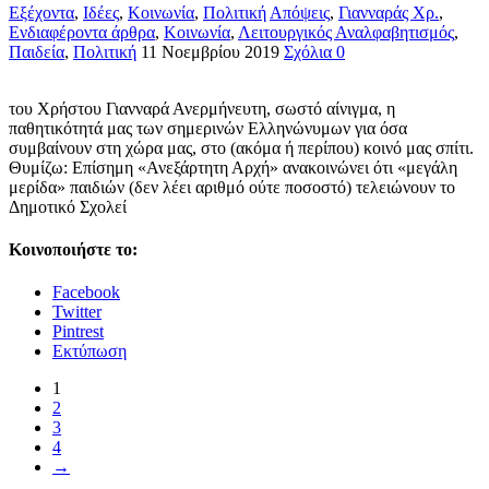
Εξέχοντα
,
Ιδέες
,
Κοινωνία
,
Πολιτική
Απόψεις
,
Γιανναράς Χρ.
,
Ενδιαφέροντα άρθρα
,
Κοινωνία
,
Λειτουργικός Αναλφαβητισμός
,
Παιδεία
,
Πολιτική
11 Νοεμβρίου 2019
Σχόλια 0
του Χρήστου Γιανναρά Ανερμήνευτη, σωστό αίνιγμα, η
παθητικότητά μας των σημερινών Ελληνώνυμων για όσα
συμβαίνουν στη χώρα μας, στο (ακόμα ή περίπου) κοινό μας σπίτι.
Θυμίζω: Επίσημη «Ανεξάρτητη Αρχή» ανακοινώνει ότι «μεγάλη
μερίδα» παιδιών (δεν λέει αριθμό ούτε ποσοστό) τελειώνουν το
Δημοτικό Σχολεί
Κοινοποιήστε το:
Facebook
Twitter
Pintrest
Εκτύπωση
1
2
3
4
→