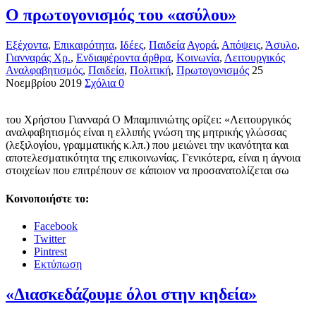
Ο πρωτογονισμός του «ασύλου»
Εξέχοντα
,
Επικαιρότητα
,
Ιδέες
,
Παιδεία
Αγορά
,
Απόψεις
,
Άσυλο
,
Γιανναράς Χρ.
,
Ενδιαφέροντα άρθρα
,
Κοινωνία
,
Λειτουργικός
Αναλφαβητισμός
,
Παιδεία
,
Πολιτική
,
Πρωτογονισμός
25
Νοεμβρίου 2019
Σχόλια 0
του Χρήστου Γιανναρά Ο Μπαμπινιώτης ορίζει: «Λειτουργικός
αναλφαβητισμός είναι η ελλιπής γνώση της μητρικής γλώσσας
(λεξιλογίου, γραμματικής κ.λπ.) που μειώνει την ικανότητα και
αποτελεσματικότητα της επικοινωνίας. Γενικότερα, είναι η άγνοια
στοιχείων που επιτρέπουν σε κάποιον να προσανατολίζεται σω
Κοινοποιήστε το:
Facebook
Twitter
Pintrest
Εκτύπωση
«Διασκεδάζουμε όλοι στην κηδεία»