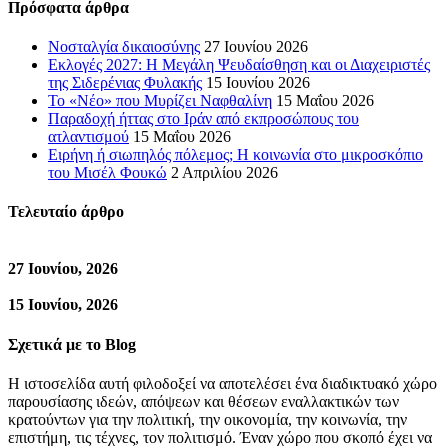
Πρόσφατα άρθρα
Νοσταλγία δικαιοσύνης
27 Ιουνίου 2026
Εκλογές 2027: Η Μεγάλη Ψευδαίσθηση και οι Διαχειριστές
της Σιδερένιας Φυλακής
15 Ιουνίου 2026
Το «Νέο» που Μυρίζει Ναφθαλίνη
15 Μαΐου 2026
Παραδοχή ήττας στο Ιράν από εκπροσώπους του
ατλαντισμού
15 Μαΐου 2026
Ειρήνη ή σιωπηλός πόλεμος; Η κοινωνία στο μικροσκόπιο
του Μισέλ Φουκώ
2 Απριλίου 2026
Τελευταίο άρθρο
27 Ιουνίου, 2026
15 Ιουνίου, 2026
Σχετικά με το Blog
Η ιστοσελίδα αυτή φιλοδοξεί να αποτελέσει ένα διαδικτυακό χώρο
παρουσίασης ιδεών, απόψεων και θέσεων εναλλακτικών των
κρατούντων για την πολιτική, την οικονομία, την κοινωνία, την
επιστήμη, τις τέχνες, τον πολιτισμό. Έναν χώρο που σκοπό έχει να