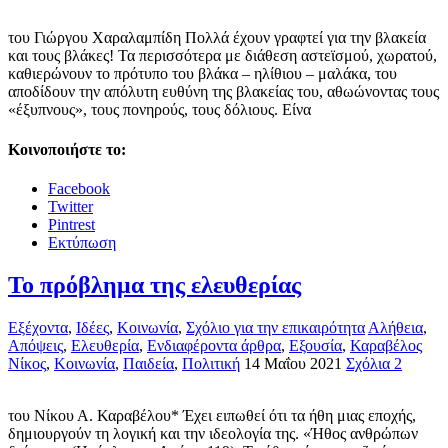
του Γιώργου Χαραλαμπίδη Πολλά έχουν γραφτεί για την βλακεία
και τους βλάκες! Τα περισσότερα με διάθεση αστεϊσμού, χωρατού,
καθιερώνουν το πρότυπο του βλάκα – ηλίθιου – μαλάκα, του
αποδίδουν την απόλυτη ευθύνη της βλακείας του, αθωώνοντας τους
«έξυπνους», τους πονηρούς, τους δόλιους. Είνα
Κοινοποιήστε το:
Facebook
Twitter
Pintrest
Εκτύπωση
Το πρόβλημα της ελευθερίας
Εξέχοντα
,
Ιδέες
,
Κοινωνία
,
Σχόλιο για την επικαιρότητα
Αλήθεια
,
Απόψεις
,
Ελευθερία
,
Ενδιαφέροντα άρθρα
,
Εξουσία
,
Καραβέλος
Νίκος
,
Κοινωνία
,
Παιδεία
,
Πολιτική
14 Μαΐου 2021
Σχόλια 2
του Νίκου Α. Καραβέλου* Έχει ειπωθεί ότι τα ήθη μιας εποχής,
δημιουργούν τη λογική και την ιδεολογία της. «Ήθος ανθρώπων