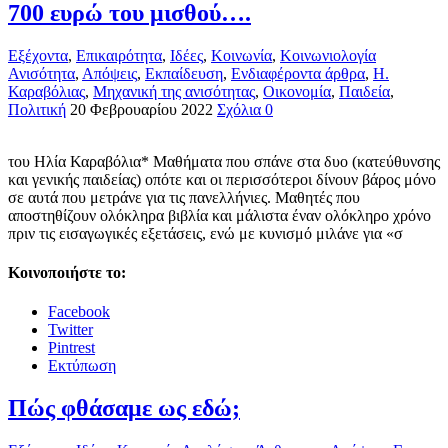
700 ευρώ του μισθού….
Εξέχοντα
,
Επικαιρότητα
,
Ιδέες
,
Κοινωνία
,
Κοινωνιολογία
Ανισότητα
,
Απόψεις
,
Εκπαίδευση
,
Ενδιαφέροντα άρθρα
,
Η.
Καραβόλιας
,
Μηχανική της ανισότητας
,
Οικονομία
,
Παιδεία
,
Πολιτική
20 Φεβρουαρίου 2022
Σχόλια 0
του Ηλία Καραβόλια* Μαθήματα που σπάνε στα δυο (κατεύθυνσης
και γενικής παιδείας) οπότε και οι περισσότεροι δίνουν βάρος μόνο
σε αυτά που μετράνε για τις πανελλήνιες. Μαθητές που
αποστηθίζουν ολόκληρα βιβλία και μάλιστα έναν ολόκληρο χρόνο
πριν τις εισαγωγικές εξετάσεις, ενώ με κυνισμό μιλάνε για «σ
Κοινοποιήστε το:
Facebook
Twitter
Pintrest
Εκτύπωση
Πώς φθάσαμε ως εδώ;