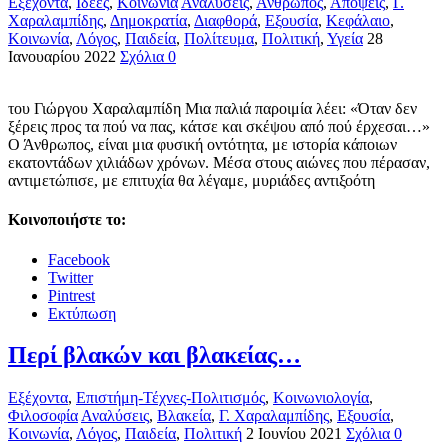
Εξέχοντα
,
Ιδέες
,
Κοινωνία
Αναλύσεις
,
Άνθρωπος
,
Απόψεις
,
Γ.
Χαραλαμπίδης
,
Δημοκρατία
,
Διαφθορά
,
Εξουσία
,
Κεφάλαιο
,
Κοινωνία
,
Λόγος
,
Παιδεία
,
Πολίτευμα
,
Πολιτική
,
Υγεία
28
Ιανουαρίου 2022
Σχόλια 0
του Γιώργου Χαραλαμπίδη Μια παλιά παροιμία λέει: «Όταν δεν
ξέρεις προς τα πού να πας, κάτσε και σκέψου από πού έρχεσαι…»
Ο Άνθρωπος, είναι μια φυσική οντότητα, με ιστορία κάποιων
εκατοντάδων χιλιάδων χρόνων. Μέσα στους αιώνες που πέρασαν,
αντιμετώπισε, με επιτυχία θα λέγαμε, μυριάδες αντιξοότη
Κοινοποιήστε το:
Facebook
Twitter
Pintrest
Εκτύπωση
Περί βλακών και βλακείας…
Εξέχοντα
,
Επιστήμη-Τέχνες-Πολιτισμός
,
Κοινωνιολογία
,
Φιλοσοφία
Αναλύσεις
,
Βλακεία
,
Γ. Χαραλαμπίδης
,
Εξουσία
,
Κοινωνία
,
Λόγος
,
Παιδεία
,
Πολιτική
2 Ιουνίου 2021
Σχόλια 0