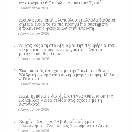
επιστρέφουν 6,7 ευρώ στο σύστημα Υγείας
8 Αυγούστου 2026
Ιωάννα Κοντομανωλοπούλου: Η Ελλάδα διαθέτει
σήμερα ένα από τα πιο προηγμένα συστήματα
επαλήθευσης φαρμάκων στην Ευρώπη
8 Αυγούστου 2026
Νύχτα-κόλαση στο Κίεβο και την περιφέρειά του: 3
νεκροί από τα ρωσικά πλήγματα – Ένα παιδί
μεταξύ των θυμάτων
8 Αυγούστου 2026
Συνοριακούς έλεγχους με την Ιταλία επέβαλε η
Μαδρίτη ύστερα από σκληρό μπρα ντε φερ Μελόνι
– Σάντσεθ
8 Αυγούστου 2026
ΗΠΑ: Βοήθεια 1 δισ. δολ. στη νέα κυβέρνηση της
Κολομβίας – Νέα σελίδα στις σχέσεις με τη
Μπογκοτά
8 Αυγούστου 2026
Καιρός: Έως τους 39 βαθμούς σήμερα ο
υδράργυρος – Άνεμοι έως 7 μποφόρ στο Αιγαίο
8 Αυγούστου 2026