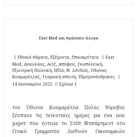
East Med και πράσσειν άλογα
Εθνικά Θέματα
,
Εξέχοντα
,
Επικαιρότητα
East
Med
,
Αναλύσεις
,
ΑΟΖ
,
Απόψεις
,
Γεωπολιτική
,
Εξωτερική Πολιτική
,
ΗΠΑ
,
Ν. Δένδιας
,
Όθωνας
Κουμαρέλλας
,
Τουρκική απειλή
,
Υδρογονάνθρακες
14 Ιανουαρίου 2022
Σχόλια 1
του Όθωνα Κουμαρέλλα Πολύς θόρυβος
ξέσπασε τις τελευταίες ημέρες για ένα non
paper που έστειλε το Στέϊτ Ντιπάρτμεντ στο
Γενικό Γραμματέα Διεθνών Οικονομικών