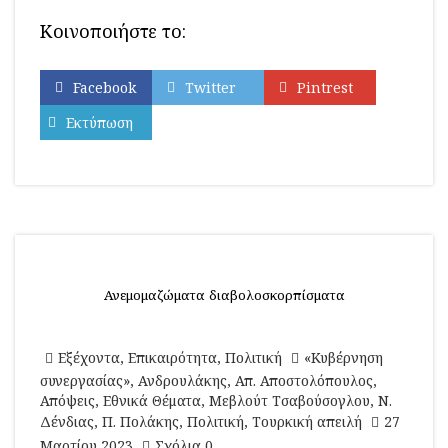
Κοινοποιήστε το:
Facebook
Twitter
Pintrest
Εκτύπωση
Ανεμομαζώματα διαβολοσκορπίσματα
Εξέχοντα
,
Επικαιρότητα
,
Πολιτική
«Κυβέρνηση
συνεργασίας»
,
Ανδρουλάκης
,
Απ. Αποστολόπουλος
,
Απόψεις
,
Εθνικά Θέματα
,
Μεβλούτ Τσαβούσογλου
,
Ν.
Δένδιας
,
Π. Πολάκης
,
Πολιτική
,
Τουρκική απειλή
27
Μαρτίου 2023
Σχόλια 0