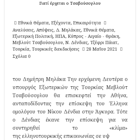
Γιατί έρχεται ο Τσαβούσογλου
Εθνικά Θέματα
,
Εξέχοντα
,
Επικαιρότητα
Αναλύσεις
,
Απόψεις
,
Δ. Μηλάκας
,
Εθνικά Θέματα
,
Εξωτερική Πολιτική
,
ΗΠΑ
,
Κύπρος - Αιγαίο - Θράκη
,
Μεβλούτ Τσαβούσογλου
,
Ν. Δένδιας
,
Τζέφρι Πάιατ
,
Τουρκία
,
Τουρκικές διεκδικήσεις
28 Μαΐου 2021
Σχόλια 0
του Δημήτρη Μηλάκα Την ερχόμενη Δευτέρα ο
υπουργός Εξωτερικών της Τουρκίας Μεβλούτ
Τσαβούσογλου θα επισκεφτεί την Αθήνα,
ανταποδίδοντας την επίσκεψη του Έλληνα
ομολόγου του Νίκου Δένδια στην Άγκυρα. Τότε
ο Δένδιας έκανε την επίσκεψη για να
συντηρηθεί το «κλίμα»
της ελληνοτουρκικής επικοινωνίας σε υψ