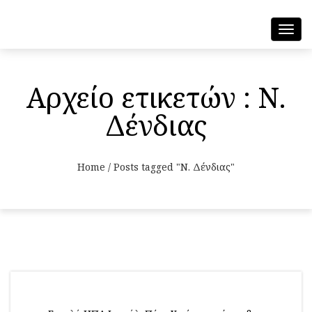
Toggl
navig
Αρχείο ετικετών : Ν.
Δένδιας
Home
/
Posts tagged "Ν. Δένδιας"