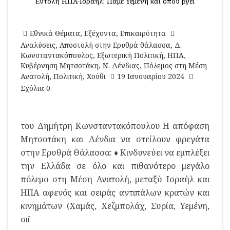
Εντολή ΗΠΑ-Ισραήλ: Πάμε Υεμένη και όπου βγει
Εθνικά Θέματα
,
Εξέχοντα
,
Επικαιρότητα
Αναλύσεις
,
Αποστολή στην Ερυθρά θάλασσα
,
Δ.
Κωνσταντακόπουλος
,
Εξωτερική Πολιτική
,
ΗΠΑ
,
Κυβέρνηση Μητσοτάκη
,
Ν. Δένδιας
,
Πόλεμος στη Μέση
Ανατολή
,
Πολιτική
,
Χούθι
19 Ιανουαρίου 2024
Σχόλια 0
του Δημήτρη Κωνσταντακόπουλου Η απόφαση
Μητσοτάκη και Δένδια να στείλουν φρεγάτα
στην Ερυθρά Θάλασσα: ♦ Κινδυνεύει να εμπλέξει
την Ελλάδα σε όλο και πιθανότερο μεγάλο
πόλεμο στη Μέση Ανατολή, μεταξύ Ισραήλ και
ΗΠΑ αφενός και σειράς αντιπάλων κρατών και
κινημάτων (Χαμάς, Χεζμπολάχ, Συρία, Υεμένη,
σιϊ