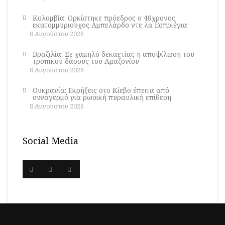
Κολομβία: Ορκίστηκε πρόεδρος ο 48χρονος
εκατομμυριούχος Αμπελάρδο ντε λα Εσπριέγια
8 Αυγούστου 2026
Βραζιλία: Σε χαμηλό δεκαετίας η αποψίλωση του
τροπικού δάσους του Αμαζονίου
8 Αυγούστου 2026
Ουκρανία: Εκρήξεις στο Κίεβο έπειτα από
συναγερμό για ρωσική πυραυλική επίθεση
8 Αυγούστου 2026
Social Media