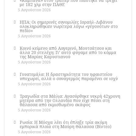
«Καμπάνα» στον τράπερ που πιάστηκε να τρέχει
με 182 χλμ στην ΠΑΘΕ
5 Αυγούστου 2026
ΗΠΑ: Οι σημερινές συνομιλίες Ισραήλ-Λιβάνου
ολοκληρώθηκαν νωρίτερα λόγω «γεγονότων στο
πεδίο»
5 Αυγούστου 2026
Κοινό κείμενο από Αυγερινό, Μουτσάτσου και
άλλα 20 στελέχη: Γι’ αυτό φύγαμε από το κόμμα
της Μαρίας Καρυστιανού
5 Αυγούστου 2026
Γουατεμάλα: Η δραστηριότητα του ηφαιστείου
υποχωρεί, αλλά ο συναγερμός παραμένει σε ισχύ
5 Αυγούστου 2026
Τραγωδία στα Μάλια: Ανασύρθηκε νεκρή 42χρονη
μητέρα από την Ολλανδία που είχε πέσει στη
θάλασσα από εκμισθωμένο σκάφος
5 Αυγούστου 2026
Ρωσία: Η Μόσχα λέει ότι έπληξε τρία ακόμη
εμπορικά πλοία στη Μαύρη Θάλασσα (Βίντεο)
5 Αυγούστου 2026