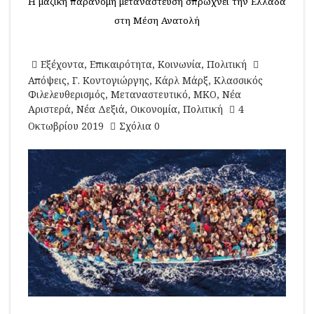
Η μαζική παράνομη μετανάστευση σπρώχνει την Ελλάδα
στη Μέση Ανατολή
Εξέχοντα
,
Επικαιρότητα
,
Κοινωνία
,
Πολιτική
Απόψεις
,
Γ. Κοντογιώργης
,
Κάρλ Μάρξ
,
Κλασσικός
Φιλελευθερισμός
,
Μεταναστευτικό
,
ΜΚΟ
,
Νέα
Αριστερά
,
Νέα Δεξιά
,
Οικονομία
,
Πολιτική
4
Οκτωβρίου 2019
Σχόλια 0