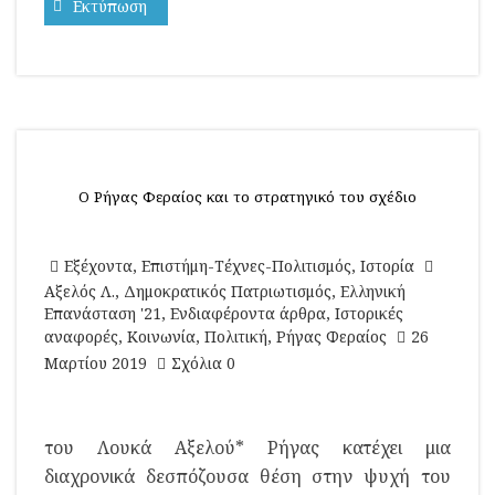
Εκτύπωση
Ο Ρήγας Φεραίος και το στρατηγικό του σχέδιο
Εξέχοντα
,
Επιστήμη-Τέχνες-Πολιτισμός
,
Ιστορία
Αξελός Λ.
,
Δημοκρατικός Πατριωτισμός
,
Ελληνική
Επανάσταση '21
,
Ενδιαφέροντα άρθρα
,
Ιστορικές
αναφορές
,
Κοινωνία
,
Πολιτική
,
Ρήγας Φεραίος
26
Μαρτίου 2019
Σχόλια 0
του Λουκά Αξελού* Ρήγας κατέχει μια
διαχρονικά δεσπόζουσα θέση στην ψυχή του