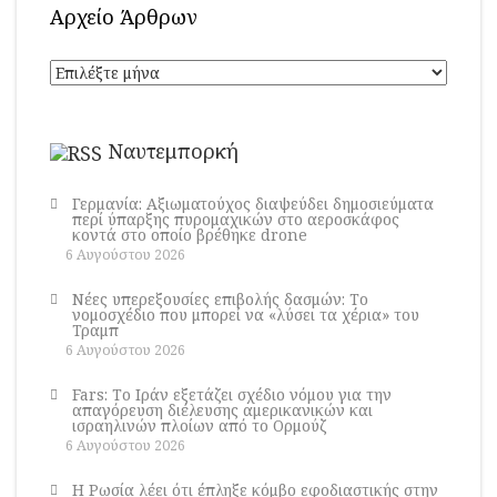
Αρχείο Άρθρων
Αρχείο
Άρθρων
Ναυτεμπορκή
Γερμανία: Αξιωματούχος διαψεύδει δημοσιεύματα
περί ύπαρξης πυρομαχικών στο αεροσκάφος
κοντά στο οποίο βρέθηκε drone
6 Αυγούστου 2026
Νέες υπερεξουσίες επιβολής δασμών: Το
νομοσχέδιο που μπορεί να «λύσει τα χέρια» του
Τραμπ
6 Αυγούστου 2026
Fars: Το Ιράν εξετάζει σχέδιο νόμου για την
απαγόρευση διέλευσης αμερικανικών και
ισραηλινών πλοίων από το Ορμούζ
6 Αυγούστου 2026
Η Ρωσία λέει ότι έπληξε κόμβο εφοδιαστικής στην