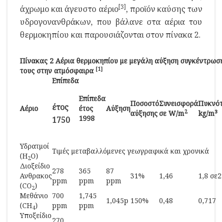
[3]
άχρωμο και άγευστο αέριο
, προϊόν καύσης των
υδρογονανθράκων, που βάλανε στα αέρια του
θερμοκηπίου και παρουσιάζονται στον πίνακα 2.
Πίνακας 2 Αέρια θερμοκηπίου με μεγάλη αύξηση συγκέντρωσ
[1]
τους στην ατμόσφαιρα
Επίπεδα
Επίπεδα
Ποσοστό
Συνεισφορά
Πυκνό
έτος
Αέριο
έτος
Αύξηση
2
αύξησης
σε W/m
kg/m³
1998
1750
Υδρατμοί
Τιμές μεταβαλλόμενες γεωγραφικά και χρονικά
(Η
Ο)
2
Διοξείδιο
278
365
87
Ανθρακος
31%
1,46
1,8 σε
ppm
ppm
ppm
(CO
)
2
Μεθάνιο
700
1,745
1,045p
150%
0,48
0,717
(CH
)
ppm
ppm
4
Υποξείδιο
270