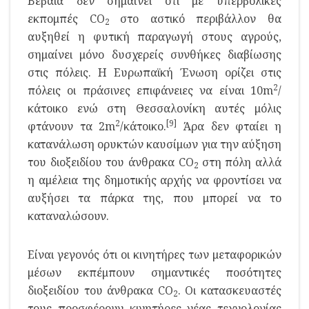
Βέβαια δεν σημαίνει ότι με υπερβολικές
εκπομπές CO
στο αστικό περιβάλλον θα
2
αυξηθεί η φυτική παραγωγή στους αγρούς,
σημαίνει μόνο δυσχερείς συνθήκες διαβίωσης
στις πόλεις. Η Ευρωπαϊκή Ένωση ορίζει στις
2
πόλεις οι πράσινες επιφάνειες να είναι 10m
/
κάτοικο ενώ στη Θεσσαλονίκη αυτές μόλις
2
[9]
φτάνουν τα 2m
/κάτοικο.
Άρα δεν φταίει η
κατανάλωση ορυκτών καυσίμων για την αύξηση
του διοξειδίου του άνθρακα CO
στη πόλη αλλά
2
η αμέλεια της δημοτικής αρχής να φροντίσει να
αυξήσει τα πάρκα της, που μπορεί να το
καταναλώσουν.
Είναι γεγονός ότι οι κινητήρες των μεταφορικών
μέσων εκπέμπουν σημαντικές ποσότητες
διοξειδίου του άνθρακα CO
. Οι κατασκευαστές
2
τους προσφέρουν κινητήρες νέας τεχνολογίας