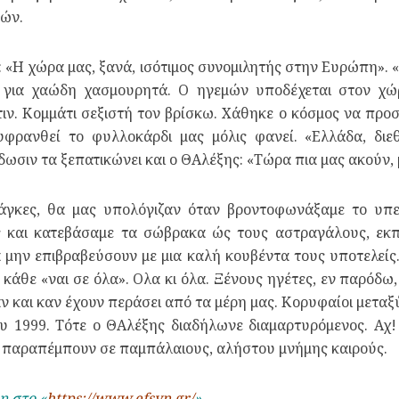
μών.
ι: «Η χώρα μας, ξανά, ισότιμος συνομιλητής στην Ευρώπη».
 για χαώδη χασμουρητά. Ο ηγεμών υποδέχεται στον χώρ
ν. Κομμάτι σεξιστή τον βρίσκω. Χάθηκε ο κόσμος να προσθ
ευφρανθεί το φυλλοκάρδι μας μόλις φανεί. «Ελλάδα, διε
ωσιν τα ξεπατικώνει και ο ΘΑλέξης: «Τώρα πια μας ακούν, 
μάγκες, θα μας υπολόγιζαν όταν βροντοφωνάξαμε το υπ
 και κατεβάσαμε τα σώβρακα ώς τους αστραγάλους, εκ
α μην επιβραβεύσουν με μια καλή κουβέντα τους υποτελείς
κάθε «ναι σε όλα». Ολα κι όλα. Ξένους ηγέτες, εν παρόδω, 
αν και καν έχουν περάσει από τα μέρη μας. Κορυφαίοι μετα
υ 1999. Τότε ο ΘΑλέξης διαδήλωνε διαμαρτυρόμενος. Αχ! 
μ παραπέμπουν σε παμπάλαιους, αλήστου μνήμης καιρούς.
η στο «
https://www.efsyn.gr/
»