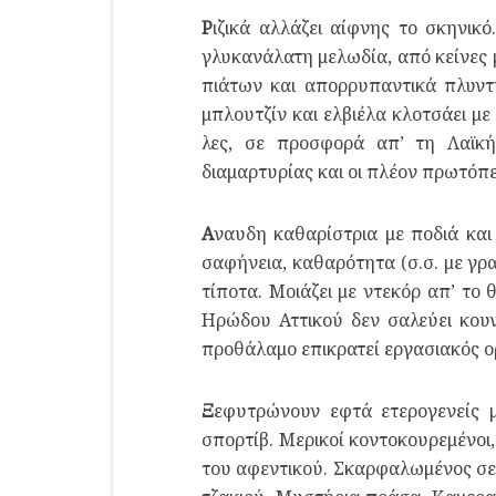
Ρ
ιζικά αλλάζει αίφνης το σκηνικ
γλυκανάλατη μελωδία, από κείνες μ
πιάτων και απορρυπαντικά πλυντ
μπλουτζίν και ελβιέλα κλοτσάει με
λες, σε προσφορά απ’ τη Λαϊκή
διαμαρτυρίας και οι πλέον πρωτόπε
Α
ναυδη καθαρίστρια με ποδιά και
σαφήνεια, καθαρότητα (σ.σ. με γρ
τίποτα. Μοιάζει με ντεκόρ απ’ τ
Ηρώδου Αττικού δεν σαλεύει κουν
προθάλαμο επικρατεί εργασιακός ο
Ξ
εφυτρώνουν εφτά ετερογενείς μ
σπορτίβ. Μερικοί κοντοκουρεμένοι,
του αφεντικού. Σκαρφαλωμένος σε 