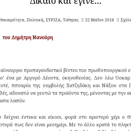
Δίκαιο και έγινε…
Επικαιρότητα
,
Πολιτική
,
ΣΥΡΙΖΑ
,
Τσίπρας
22 Μαΐου 2018
Σχόλ
του Δημήτρη Νανούρη
ίνουργιο προπαγανδιστικό βίντεο του πρωθυπουργικού επ
 σ’ ένα με Αργυρό Λέοντα, σκηνοθεσίας. Δεν λέω Όσκαρ
ποτέ, πιτσαρία της συμβολής Χατζηδάκη και Νάξου στα Π
θές, αδυνατώ να γευτώ τα προϊόντα της, μένοντας με την α
ατα λοιπόν.
υ δείχνει έντεκα και είκοσι, φορά στο αριστερό χέρι ο
τυρά πως δεν είναι μεσημέρι. Με το άλλο κρατά το πληκτ