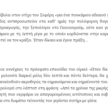
βολα στον στίχο του Σεφέρη «για ένα πουκάμισο αδειανό γ
δος αντιπροσωπεύει στα καθ’ ημάς την πολύφερνη θυγα
 προαγωγός, την ξεπούλησε στο Γιουσουρούμ, ούτε καν γι
ισο με τη λεπτή ρίγα με το οποίο κορδώνεται στην καρέ
τεί να τον κράξει. Ήταν δίκαιο και έγινε πράξη…
ε συνέχειες το πρόσφατο επεισόδιο του σίριαλ «Ηταν δίκαι
ολονότι διαρκεί μόλις δύο λεπτά και πέντε δεύτερα, θα 
ναλυθούν ακροθιγώς τα σημαινόμενα και σημαίνοντά του.
ολογεί στο λάπτοπ στη φράση: «Από τα χρόνια της μικρή
τή που σερφάρει σε απαγορευμένους ιστότοπους και σοβα
α στο δωμάτιο τείνοντάς του γιγάντιο ποτήρι με γάλα.