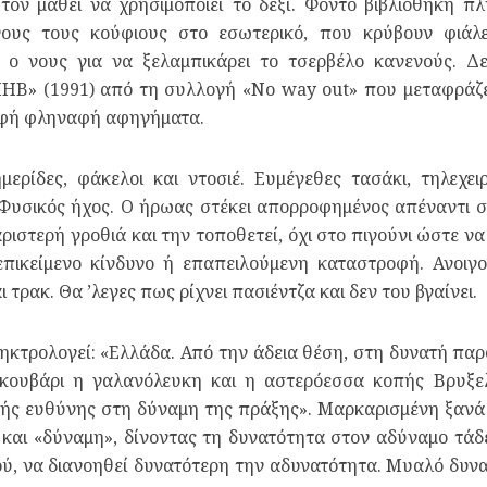
τον μάθει να χρησιμοποιεί το δεξί. Φόντο βιβλιοθήκη 
νους τους κούφιους στο εσωτερικό, που κρύβουν φιάλ
ει ο νους για να ξελαμπικάρει το τσερβέλο κανενούς. 
Β» (1991) από τη συλλογή «No way out» που μεταφράζετ
αφή φληναφή αφηγήματα.
ρίδες, φάκελοι και ντοσιέ. Ευμέγεθες τασάκι, τηλεχειρι
 Φυσικός ήχος. Ο ήρωας στέκει απορροφημένος απέναντι 
ριστερή γροθιά και την τοποθετεί, όχι στο πιγούνι ώστε ν
επικείμενο κίνδυνο ή επαπειλούμενη καταστροφή. Ανοιγοκ
τρακ. Θα ’λεγες πως ρίχνει πασιέντζα και δεν του βγαίνει.
ληκτρολογεί: «Ελλάδα. Από την άδεια θέση, στη δυνατή παρ
α κουβάρι η γαλανόλευκη και η αστερόεσσα κοπής Βρυξε
ρής ευθύνης στη δύναμη της πράξης». Μαρκαρισμένη ξανά η
» και «δύναμη», δίνοντας τη δυνατότητα στον αδύναμο τάδε
ού, να διανοηθεί δυνατότερη την αδυνατότητα. Μυαλό δυν