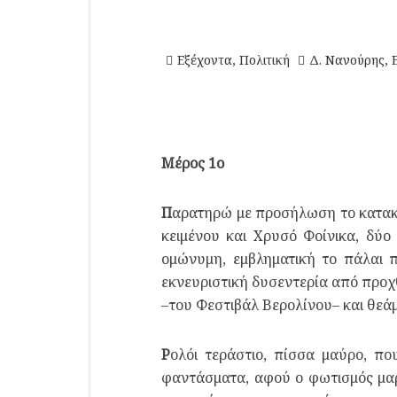
Εξέχοντα
,
Πολιτική
Δ. Νανούρης
,
Μέρος 1ο
Π
αρατηρώ με προσήλωση το κατακα
κειμένου και Χρυσό Φοίνικα, δύο
ομώνυμη, εμβληματική το πάλαι 
εκνευριστική δυσεντερία από προχ
–του Φεστιβάλ Βερολίνου– και θεάμ
Ρ
ολόι τεράστιο, πίσσα μαύρο, πο
φαντάσματα, αφού ο φωτισμός μαρ