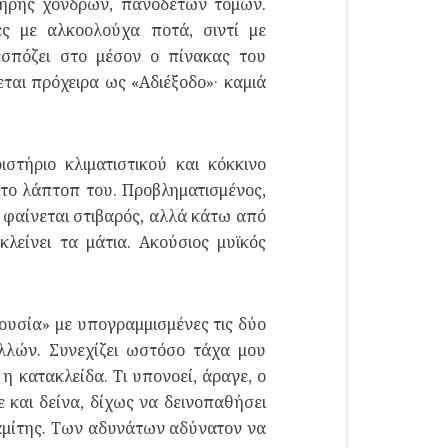
πλήρης χονδρών, πανόδετων τόμων.
ες με αλκοολούχα ποτά, σιντί με
Δεσπόζει στο μέσον ο πίνακας του
αι πρόχειρα ως «Αδιέξοδο»· καμιά
στήριο κλιματιστικού και κόκκινο
στο λάπτοπ του. Προβληματισμένος,
α φαίνεται στιβαρός, αλλά κάτω από
λείνει τα μάτια. Ακούσιος μυϊκός
ουσία» με υπογραμμισμένες τις δύο
λλών. Συνεχίζει ωστόσο τάχα μου
 κατακλείδα. Τι υπονοεί, άραγε, ο
 και δείνα, δίχως να δεινοπαθήσει
αμίτης. Των αδυνάτων αδύνατον να