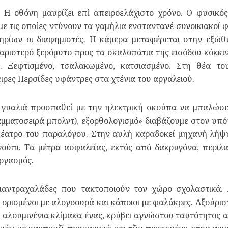
ό. Η οθόνη μαυρίζει επί απειροελάχιστο χρόνο. Ο φυσικ
ε τις οποίες ντύνουν τα γαμήλια ενσταντανέ συνοικιακοί 
ηρίων οι διαφημιστές. Η κάμερα μεταφέρεται στην εξώθ
 αριστερό ξερόμυτο προς τα σκαλοπάτια της εισόδου κόκκι
. Ξεφτισμένο, τσαλακωμένο, κατσιασμένο. Στη θέα του
ιρες Περσίδες υφάντρες στα χτένια του αργαλειού.
 γυαλιά προσπαθεί με την ηλεκτρική σκούπα να μπαλώσε
αμματοσειρά μπολντ), εξορθολογισμό» διαβάζουμε στον υπότ
ο θέατρο του παραλόγου. Στην αυλή καραδοκεί μηχανή λήψ
ούπι. Τα μέτρα ασφαλείας, εκτός από δακρυγόνα, περιλ
ργασμός.
αντραχαλάδες που τακτοποιούν τον χώρο σχολαστικά. Α
 ορισμένοι με αλογοουρά και κάποιοι με φαλάκρες. Αξούριστο
αλουμινένια κλίμακα ένας, κρύβει αγνώστου ταυτότητος α