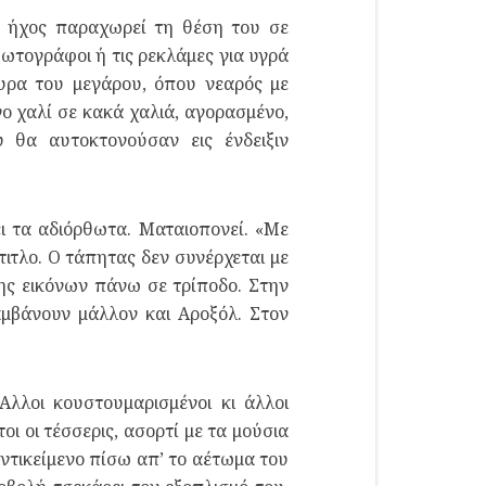
ός ήχος παραχωρεί τη θέση του σε
φωτογράφοι ή τις ρεκλάμες για υγρά
υρα του μεγάρου, όπου νεαρός με
νο χαλί σε κακά χαλιά, αγορασμένο,
 θα αυτοκτονούσαν εις ένδειξιν
ι τα αδιόρθωτα. Ματαιοπονεί. «Με
ιτλο. Ο τάπητας δεν συνέρχεται με
ης εικόνων πάνω σε τρίποδο. Στην
αμβάνουν μάλλον και Αροξόλ. Στον
λλοι κουστουμαρισμένοι κι άλλοι
ι οι τέσσερις, ασορτί με τα μούσια
ντικείμενο πίσω απ’ το αέτωμα του