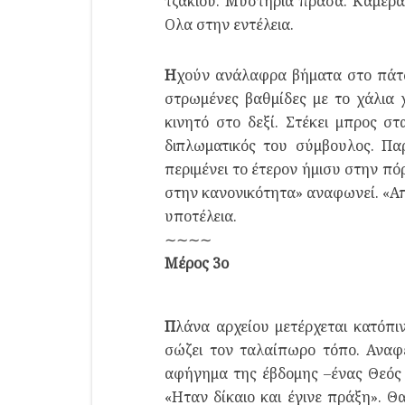
τζακιού. Μυστήρια πράσα. Καμεραμ
Ολα στην εντέλεια.
Η
χούν ανάλαφρα βήματα στο πάτω
στρωμένες βαθμίδες με το χάλια 
κινητό στο δεξί. Στέκει μπρος σ
διπλωματικός του σύμβουλος. Πα
περιμένει το έτερον ήμισυ στην πό
στην κανονικότητα» αναφωνεί. «Απ
υποτέλεια.
∼∼∼∼
Μέρος 3ο
Π
λάνα αρχείου μετέρχεται κατόπι
σώζει τον ταλαίπωρο τόπο. Αναφ
αφήγημα της έβδομης –ένας Θεός 
«Ηταν δίκαιο και έγινε πράξη». Θ