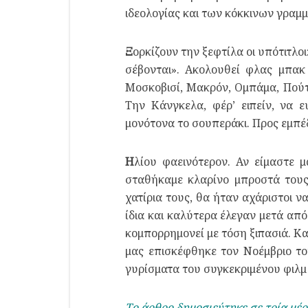
ιδεολογίας και των κόκκινων γραμ
Ξ
ορκίζουν την ξεφτίλα οι υπότιτλο
σέβονται». Ακολουθεί φλας μπακ
Μοσκοβισί, Μακρόν, Ομπάμα, Πούτι
Την Κάνγκελα, φέρ’ ειπείν, να 
μονότονα το σουπεράκι. Προς εμπέδ
Η
λίου φαεινότερον. Αν είμαστε 
σταθήκαμε κλαρίνο μπροστά τους
χατίρια τους, θα ήταν αχάριστοι ν
ίδια και καλύτερα έλεγαν μετά από 
κομπορρημονεί με τόση ξιπασιά. Κ
μας επισκέφθηκε τον Νοέμβριο το
γυρίσματα του συγκεκριμένου φιλ
Το άρθρο δημοσιεύτηκε σε τρία μέρ