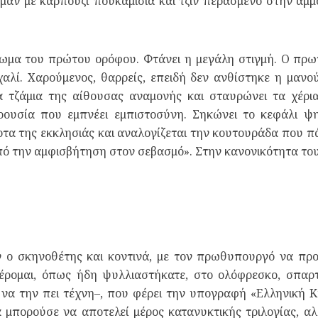
άν με καρπουζί πουκαμισιά και τζιν περασμένο στην αμμ
μα του πρώτου ορόφου. Φτάνει η μεγάλη στιγμή. Ο πρωτ
χαλί. Χαρούμενος, θαρρείς, επειδή δεν ανθίστηκε η μανο
τα τζάμια της αίθουσας αναμονής και σταυρώνει τα χέρια
ρουσία που εμπνέει εμπιστοσύνη. Σηκώνει το κεφάλι 
ρτα της εκκλησιάς και αναλογίζεται την κουτουράδα που π
ό την αμφισβήτηση στον σεβασμό». Στην κανονικότητα του
ν ο σκηνοθέτης και κοντινά, με τον πρωθυπουργό να προ
έρομαι, όπως ήδη ψυλλιαστήκατε, στο ολόφρεσκο, σπαρτα
να την πει τέχνη–, που φέρει την υπογραφή «Ελληνική 
α μπορούσε να αποτελεί μέρος κατανυκτικής τριλογίας, α