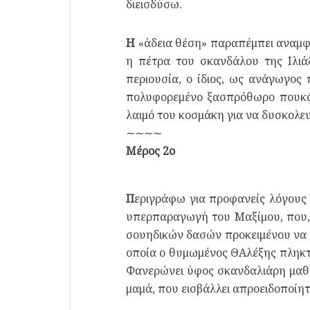
διεισδύσω.
Η
«άδεια θέση» παραπέμπει αναμφί
η πέτρα του σκανδάλου της Ιλιά
περιουσία, ο ίδιος, ως ανάγωγος
πολυφορεμένο ξασπρόθωρο πουκάμ
λαιμό του κοσμάκη για να δυσκολευ
∼∼∼∼
Μέρος 2ο
Π
εριγράφω για προφανείς λόγους σ
υπερπαραγωγή του Μαξίμου, που, μ
σουηδικών δασών προκειμένου να α
οποία ο θυμωμένος ΘΑλέξης πληκτρ
Φανερώνει ύφος σκανδαλιάρη μαθη
μαμά, που εισβάλλει απροειδοποίητ