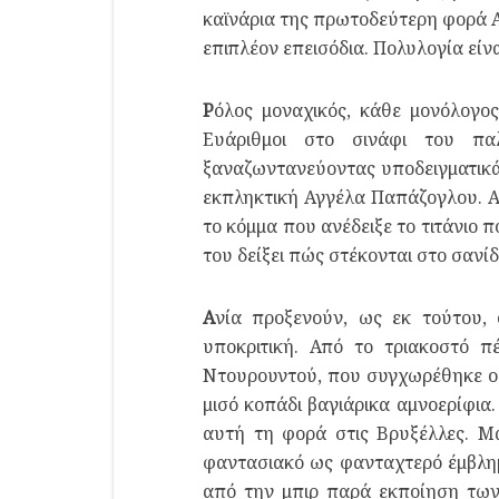
καϊνάρια της πρωτοδεύτερη φορά Α
επιπλέον επεισόδια. Πολυλογία είνα
Ρ
όλος μοναχικός, κάθε μονόλογος
Ευάριθμοι στο σινάφι του πα
ξαναζωντανεύοντας υποδειγματικ
εκπληκτική Αγγέλα Παπάζογλου. Αν
το κόμμα που ανέδειξε το τιτάνιο 
του δείξει πώς στέκονται στο σανίδ
Α
νία προξενούν, ως εκ τούτου, 
υποκριτική. Από το τριακοστό π
Ντουρουντού, που συγχωρέθηκε ο 
μισό κοπάδι βαγιάρικα αμνοερίφια.
αυτή τη φορά στις Βρυξέλλες. Μ
φαντασιακό ως φανταχτερό έμβλημα
από την μπιρ παρά εκποίηση τω