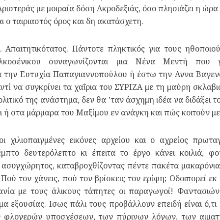
ριστεράς με μοιραία δόση Ακροδεξιάς, όσο πλησιάζει η ώρα
ι ο ταιριαστός όρος και δη ακατάσχετη.
. Απαιτητικότατος. Πάντοτε πληκτικός για τους ηθοποιού
λκοσένικου συναγωνίζονται μια Νένα Μεντή που γα
ά την Ευτυχία Παπαγιαννοπούλου ή έστω την Αννα Βαγενά
τί να συγκρίνει τα χαΐρια του ΣΥΡΙΖΑ με τη μαύρη σκλαβι
πολιτικό της ανάστημα, δεν θα ’ταν άσχημη ιδέα να διδάξει 
ι ή στα μάρμαρα του Μαξίμου εν ανάγκη και πώς κοιτούν με 
οι χιλιοπαιγμένες εικόνες αρχείου και ο αχρείος πρωτ
έμπτο δευτερόλεπτο κι έπειτα το έργο κάνει κοιλιά,
ασυγχώρητος, καταβροχθίζοντας πέντε πακέτα μακαρόνια σ
 Πού τον χάνεις, πού τον βρίσκεις τον ερίφη; Οδοιπορεί 
ανία με τους άλικους τάπητες οι παραγωγοί! Φαντασιώνο
 εξουσίας. Ισως πάλι τους προβάλλουν επειδή είναι ό,τι 
ν φλογερών υποσχέσεων, των πύρινων λόγων, των αιμα