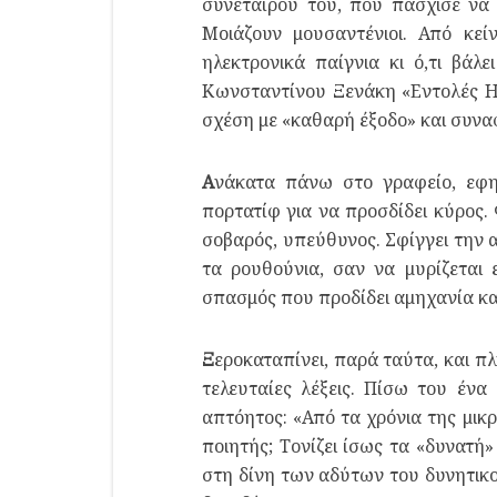
συνεταίρου του, που πάσχισε να 
Μοιάζουν μουσαντένιοι. Από κεί
ηλεκτρονικά παίγνια κι ό,τι βάλ
Κωνσταντίνου Ξενάκη «Εντολές ΗΗ
σχέση με «καθαρή έξοδο» και συν
Α
νάκατα πάνω στο γραφείο, εφημε
πορτατίφ για να προσδίδει κύρος.
σοβαρός, υπεύθυνος. Σφίγγει την α
τα ρουθούνια, σαν να μυρίζεται 
σπασμός που προδίδει αμηχανία και 
Ξ
εροκαταπίνει, παρά ταύτα, και π
τελευταίες λέξεις. Πίσω του έν
απτόητος: «Από τα χρόνια της μικ
ποιητής; Τονίζει ίσως τα «δυνατή
στη δίνη των αδύτων του δυνητικ